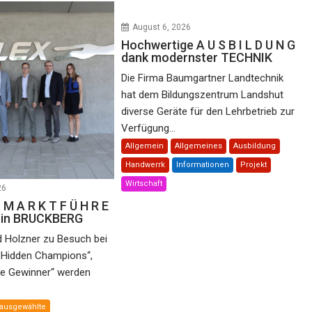
August 6, 2026
Hochwertige A U S B I L D U N G
dank modernster TECHNIK
Die Firma Baumgartner Landtechnik
hat dem Bildungszentrum Landshut
diverse Geräte für den Lehrbetrieb zur
Verfügung...
Allgemein
Allgemeines
Ausbildung
Handwerrk
Informationen
Projekt
Wirtschaft
26
 M A R K T F Ü H R E
e in BRUCKBERG
d Holzner zu Besuch bei
„Hidden Champions“,
he Gewinner“ werden
ausgewählte