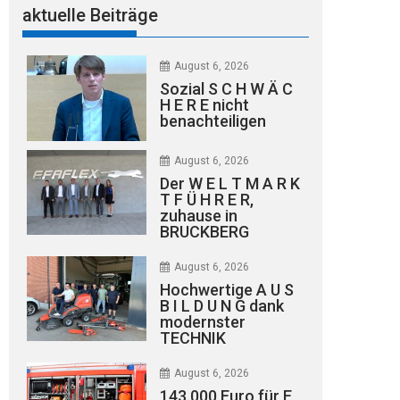
aktuelle Beiträge
August 6, 2026
Sozial S C H W Ä C
H E R E nicht
benachteiligen
August 6, 2026
Der W E L T M A R K
T F Ü H R E R,
zuhause in
BRUCKBERG
August 6, 2026
Hochwertige A U S
B I L D U N G dank
modernster
TECHNIK
August 6, 2026
143.000 Euro für E