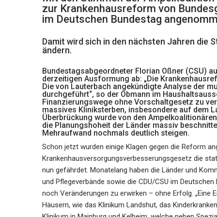
zur Krankenhausreform von Bundesg
im Deutschen Bundestag angenomm
Damit wird sich in den nächsten Jahren die 
ändern.
Bundestagsabgeordneter Florian Oßner (CSU) aus
derzeitigen Ausformung ab: „Die Krankenhausref
Die von Lauterbach angekündigte Analyse der m
durchgeführt“, so der Obmann im Haushaltsauss
Finanzierungswege ohne Vorschaltgesetz zu ver
massives Kliniksterben, insbesondere auf dem La
Überbrückung wurde von den Ampelkoalitionären
die Planungshoheit der Länder massiv beschnitt
Mehraufwand nochmals deutlich steigen.
Schon jetzt wurden einige Klagen gegen die Reform an
Krankenhausversorgungsverbesserungsgesetz die statio
nun gefährdet. Monatelang haben die Länder und Komm
und Pflegeverbände sowie die CDU/CSU im Deutschen B
noch Veränderungen zu erwirken – ohne Erfolg. „Eine E
Häusern, wie das Klinikum Landshut, das Kinderkranke
Klinikum in Mainburg und Kelheim, welche neben Spezial