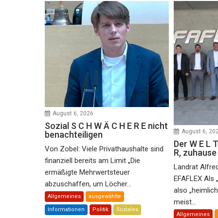
August 6, 2026
Sozial S C H W Ä C H E R E nicht
August 6, 20
benachteiligen
Der W E L T
Von Zobel: Viele Privathaushalte sind
R, zuhaus
finanziell bereits am Limit „Die
Landrat Alfre
ermäßigte Mehrwertsteuer
EFAFLEX Als 
abzuschaffen, um Löcher...
also „heimlic
Allgemeines
ausgewählte
meist...
Informationen
Politik
Soziales
Allgemeines