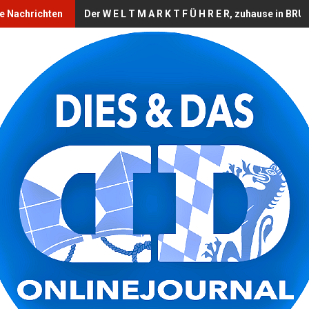
le Nachrichten
Der W E L T M A R K T F Ü H R E R, zuhause in B