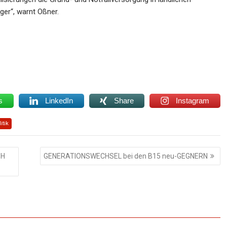
ger“, warnt Oßner.
s
LinkedIn
Share
Instagram
itik
OH
GENERATIONSWECHSEL bei den B15 neu-GEGNERN