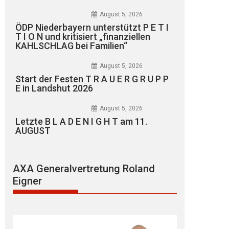
August 5, 2026
ÖDP Niederbayern unterstützt P E T I
T I O N und kritisiert „finanziellen
KAHLSCHLAG bei Familien“
August 5, 2026
Start der Festen T R A U E R G R U P P
E in Landshut 2026
August 5, 2026
Letzte B L A D E N I G H T am 11.
AUGUST
AXA Generalvertretung Roland
Eigner