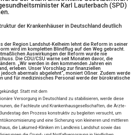
esundheitsminister Karl Lauterbach (SPD)
en.
Struktur der Krankenhäuser in Deutschland deutlich
 der Region Landshut-Kelheim lehnt die Reform in seiner
orm wird im kompletten Blindflug auf den Weg gebracht.
utmaßlichen Auswirkungen der Reform wurde nie
chuss. Die CDU/CSU warne seit Monaten davor, die
ändern. „Wir werden in den kommenden Jahren ein
nd, erleben. Unser Vorschlag zur finanziellen
 jedoch abermals abgelehnt“, moniert Oßner. Zudem werde
en und für medizinisches Personal werde der bürokratische
gekündigt. Statt mit dem
näre Versorgung in Deutschland zu stabilisieren, werde diese
unen, die Fachleute und Krankenhausgesellschaften, die Ärzte-
undestag den Prozess konstruktiv zu begleiten versucht, um
ntökonomisierung und eine Sicherung von kleineren und mittleren
nhaus, die Lakumed-Kliniken im Landkreis Landshut sowie das
isierungen die Grund- und Notfallversorgung in ländlichen