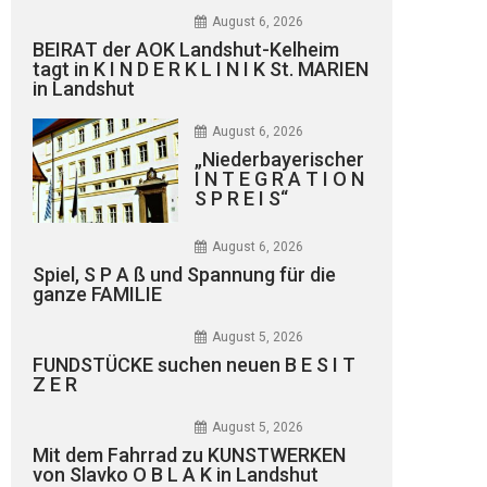
August 6, 2026
BEIRAT der AOK Landshut-Kelheim
tagt in K I N D E R K L I N I K St. MARIEN
in Landshut
August 6, 2026
„Niederbayerischer
I N T E G R A T I O N
S P R E I S“
August 6, 2026
Spiel, S P A ß und Spannung für die
ganze FAMILIE
August 5, 2026
FUNDSTÜCKE suchen neuen B E S I T
Z E R
August 5, 2026
Mit dem Fahrrad zu KUNSTWERKEN
von Slavko O B L A K in Landshut