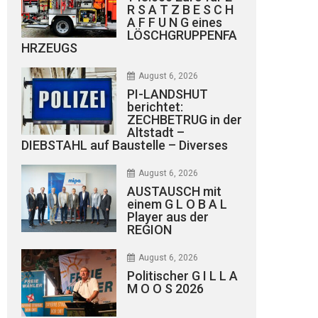
R S A T Z B E S C H
A F F U N G eines
LÖSCHGRUPPENFA
HRZEUGS
August 6, 2026
PI-LANDSHUT
berichtet:
ZECHBETRUG in der
Altstadt –
DIEBSTAHL auf Baustelle – Diverses
August 6, 2026
AUSTAUSCH mit
einem G L O B A L
Player aus der
REGION
August 6, 2026
Politischer G I L L A
M O O S 2026