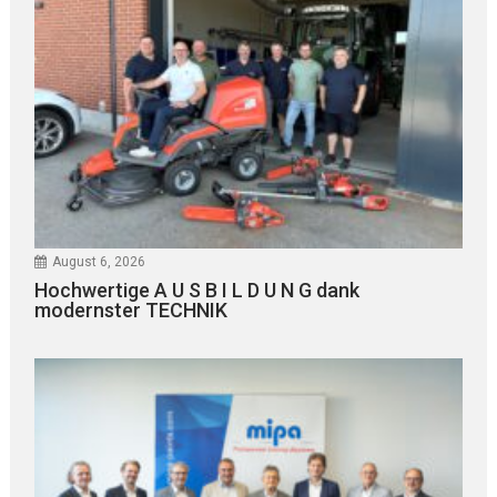
August 6, 2026
Hochwertige A U S B I L D U N G dank
modernster TECHNIK