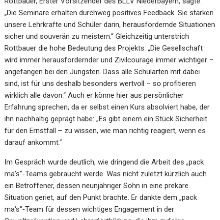
Rottbauer, Erster Vorsitzender des BLLV Niederbayern, sagte:
„Die Seminare erhalten durchweg positives Feedback. Sie stärken
unsere Lehrkräfte und Schüler darin, herausfordernde Situationen
sicher und souverän zu meistern.“ Gleichzeitig unterstrich
Rottbauer die hohe Bedeutung des Projekts: „Die Gesellschaft
wird immer herausfordernder und Zivilcourage immer wichtiger –
angefangen bei den Jüngsten. Dass alle Schularten mit dabei
sind, ist für uns deshalb besonders wertvoll – so profitieren
wirklich alle davon.“ Auch er könne hier aus persönlicher
Erfahrung sprechen, da er selbst einen Kurs absolviert habe, der
ihn nachhaltig geprägt habe: „Es gibt einem ein Stück Sicherheit
für den Ernstfall – zu wissen, wie man richtig reagiert, wenn es
darauf ankommt.“
Im Gespräch wurde deutlich, wie dringend die Arbeit des „pack
ma‘s“-Teams gebraucht werde. Was nicht zuletzt kürzlich auch
ein Betroffener, dessen neunjähriger Sohn in eine prekäre
Situation geriet, auf den Punkt brachte. Er dankte dem „pack
ma‘s“-Team für dessen wichtiges Engagement in der