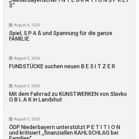
S“
August 6, 2026
Spiel, S P A ß und Spannung für die ganze
FAMILIE
August 5, 2026
FUNDSTÜCKE suchen neuen B E S I T Z E R
August 5, 2026
Mit dem Fahrrad zu KUNSTWERKEN von Slavko
O B L A K in Landshut
August 5, 2026
ÖDP Niederbayern unterstützt P E T I T I O N
und kritisiert „finanziellen KAHLSCHLAG bei
Familien“