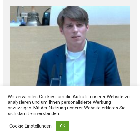
Wir verwenden Cookies, um die Aufrufe unserer Website zu
August 6, 2026
analysieren und um Ihnen personalisierte Werbung
Sozial S C H W Ä C H E R E nicht benachteiligen
anzuzeigen. Mit der Nutzung unserer Website erklären Sie
sich damit einverstanden.
Cookie Einstellungen
OK