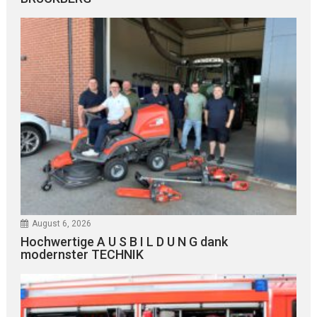
August 6, 2026
Hochwertige A U S B I L D U N G dank
modernster TECHNIK