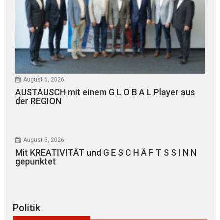
August 6, 2026
AUSTAUSCH mit einem G L O B A L Player aus
der REGION
August 5, 2026
Mit KREATIVITÄT und G E S C H Ä F T S S I N N
gepunktet
Politik