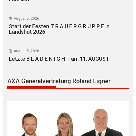
August 5, 2026
Start der Festen T R A U E R G R U P P E in
Landshut 2026
August 5, 2026
Letzte B L A D E N I G H T am 11. AUGUST
AXA Generalvertretung Roland Eigner