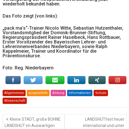
wiederholt bekundet haben.
Das Foto zeigt (von links):
„pack ma’s“-Trainer Nicolo Witte, Sebastian Hutzenthaler,
Vorstandsmitglied der Dominik-Brunner-Stiftung,
Regierungspräsident Rainer Haselbeck, Hans Rottbauer,
Erster Vorsitzender des Bayerischen Lehrer- und
Lehrerinnenverbandes Niederbayern, sowie Ralph
Kappelmeier, Trainer und Koordinator für die
Präventionskurse.
Foto: Reg. Niederbayern
Allgemeines
ausgewählte
Bildung
Informationen
Schule
Wissenschaft
Beitragsnavigation
Kleine STADT, große BÜHNE:
LANDSHUTfest heuer
LANDSHUT im Auswärtigen
international und unter