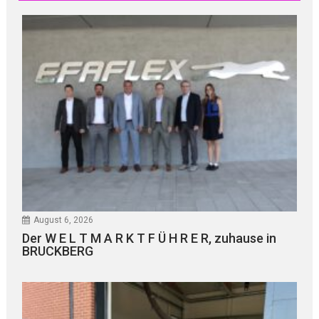
August 6, 2026
Der W E L T M A R K T F Ü H R E R, zuhause in
BRUCKBERG