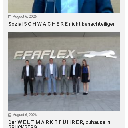
August 6, 2026
Sozial S C H W Ä C H E R E nicht benachteiligen
August 6, 2026
Der W E L T M A R K T F Ü H R E R, zuhause in
BRUCKBERG