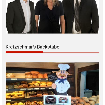
Kretzschmar’s Backstube