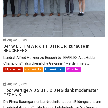
August 6, 2026
Der W E L T M A R K T F Ü H R E R, zuhause in
BRUCKBERG
Landrat Alfred Holzner zu Besuch bei EFAFLEX Als „Hidden
Champions“, also „heimliche Gewinner“ werden meist...
Allgemeines
ausgewählte
Informationen
Wirtschaft
August 6, 2026
Hochwertige A U S B I L D U N G dank modernster
TECHNIK
Die Firma Baumgartner Landtechnik hat dem Bildungszentrum
Landshut diverse Geräte für den Lehrbetrieb zur Verfügung...