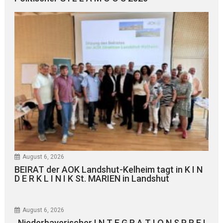
August 6, 2026
BEIRAT der AOK Landshut-Kelheim tagt in K I N
D E R K L I N I K St. MARIEN in Landshut
August 6, 2026
„Niederbayerischer I N T E G R A T I O N S P R E I