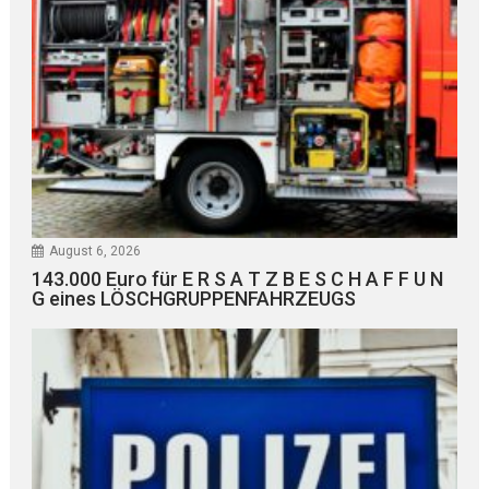
August 6, 2026
143.000 Euro für E R S A T Z B E S C H A F F U N
G eines LÖSCHGRUPPENFAHRZEUGS