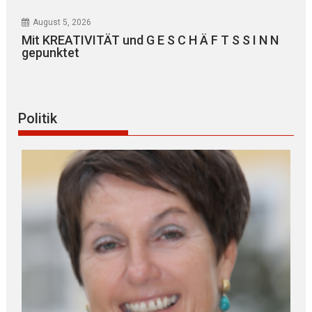
August 5, 2026
Mit KREATIVITÄT und G E S C H Ä F T S S I N N
gepunktet
Politik