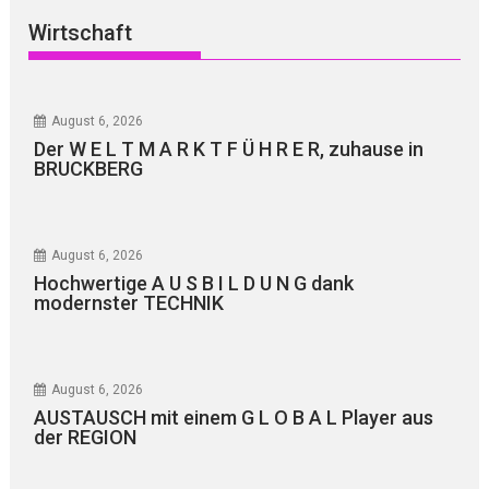
Wirtschaft
August 6, 2026
Der W E L T M A R K T F Ü H R E R, zuhause in
BRUCKBERG
August 6, 2026
Hochwertige A U S B I L D U N G dank
modernster TECHNIK
August 6, 2026
AUSTAUSCH mit einem G L O B A L Player aus
der REGION