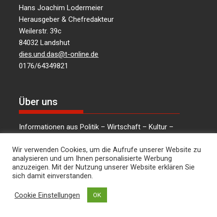
Hans Joachim Lodermeier
Herausgeber & Chefredakteur
Weilerstr. 39c
84032 Landshut
dies.und.das@t-online.de
0176/64349821
Über uns
Informationen aus Politik – Wirtschaft – Kultur –
Umwelt – Gesellschaft – für die Region Landshut
Wir verwenden Cookies, um die Aufrufe unserer Website zu
und Niederbayern …
mehr lesen
analysieren und um Ihnen personalisierte Werbung
anzuzeigen. Mit der Nutzung unserer Website erklären Sie
sich damit einverstanden.
Cookie Einstellungen
Social Media
OK