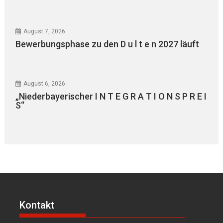
August 7, 2026
Bewerbungsphase zu den D u l t e n 2027 läuft
August 6, 2026
„Niederbayerischer I N T E G R A T I O N S P R E I
S“
Kontakt