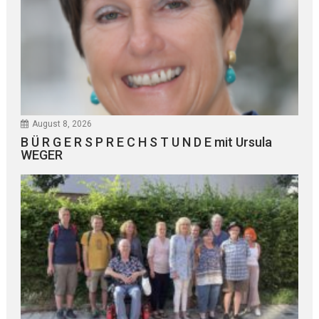
August 8, 2026
B Ü R G E R S P R E C H S T U N D E mit Ursula
WEGER