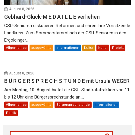
August 8, 2026
Gebhard-Glück-M E D A I L L E verliehen
CSU-Senioren diskutieren Reformen und ehren ihre Vorsitzende
Landkreis. Zum Sommerstammtisch der CSU-Senioren in den
Ergoldinger...
Allgemeines
ausgewählte
Informationen
Kultur
Kunst
Projekt
August 8, 2026
B Ü R G E R S P R E C H S T U N D E mit Ursula WEGER
Am Montag, 10. August bietet die CSU-Stadtratsfraktion von 11
bis 12 Uhr eine Bürgersprechstunde an....
Allgemeines
ausgewählte
Bürgersprechstunde
Informationen
Politik