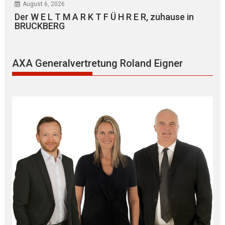
August 6, 2026
Der W E L T M A R K T F Ü H R E R, zuhause in
BRUCKBERG
AXA Generalvertretung Roland Eigner