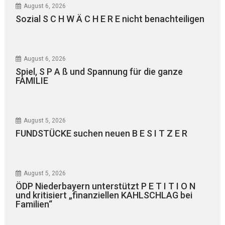
August 6, 2026
Sozial S C H W Ä C H E R E nicht benachteiligen
August 6, 2026
Spiel, S P A ß und Spannung für die ganze
FAMILIE
August 5, 2026
FUNDSTÜCKE suchen neuen B E S I T Z E R
August 5, 2026
ÖDP Niederbayern unterstützt P E T I T I O N
und kritisiert „finanziellen KAHLSCHLAG bei
Familien“