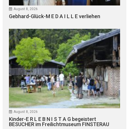
August 8, 2026
Gebhard-Glück-M E D A I L L E verliehen
August 8, 2026
Kinder-E R L E B N I S T A G begeistert
BESUCHER im Freilichtmuseum FINSTERAU