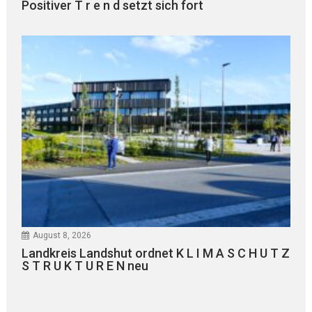
Positiver T r e n d setzt sich fort
August 8, 2026
Landkreis Landshut ordnet K L I M A S C H U T Z
S T R U K T U R E N neu