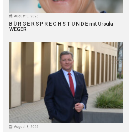
August 8, 2026
B Ü R G E R S P R E C H S T U N D E mit Ursula
WEGER
August 8, 2026