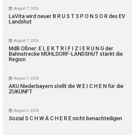
August 7, 2026
LaVita wird neuer B R U S T S P O N S O R des EV
Landshut
August 7, 2026
MdB Oßner: E L E K T R I F I Z I E R U N G der
Bahnstrecke MÜHLDORF-LANDSHUT stärkt die
Region
August 7, 2026
AKU Niederbayern stellt die W E I C H E N für die
ZUKUNFT
August 6, 2026
Sozial S C H W Ä C H E R E nicht benachteiligen