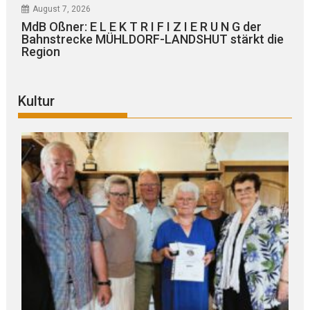
August 7, 2026
MdB Oßner: E L E K T R I F I Z I E R U N G der
Bahnstrecke MÜHLDORF-LANDSHUT stärkt die
Region
Kultur