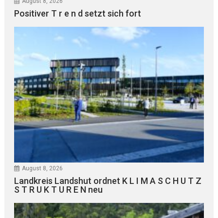
August 8, 2026
Positiver T r e n d setzt sich fort
August 8, 2026
Landkreis Landshut ordnet K L I M A S C H U T Z
S T R U K T U R E N neu