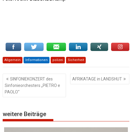
Allgemein
Informationen
polizei
Sicherheit
Beitragsnavigation
SINFONIEKONZERT des
AFRIKATAGE in LANDSHUT
Sinfonieorchesters „PIETRO e
PAOLO“
weitere Beiträge