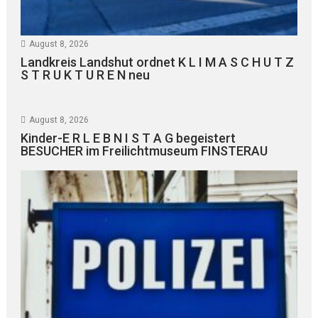
August 8, 2026
Landkreis Landshut ordnet K L I M A S C H U T Z
S T R U K T U R E N neu
August 8, 2026
Kinder-E R L E B N I S T A G begeistert
BESUCHER im Freilichtmuseum FINSTERAU