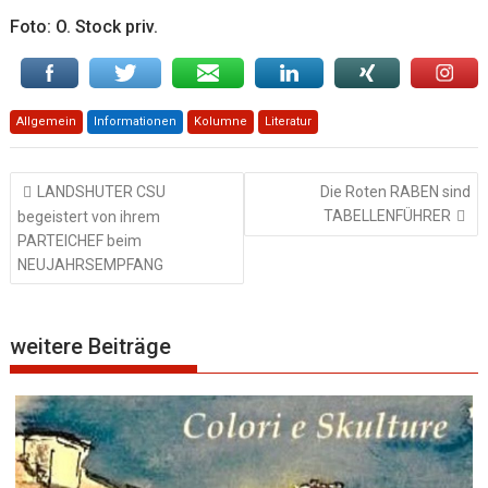
Foto: O. Stock priv.
Allgemein
Informationen
Kolumne
Literatur
Beitragsnavigation
LANDSHUTER CSU
Die Roten RABEN sind
TABELLENFÜHRER
begeistert von ihrem
PARTEICHEF beim
NEUJAHRSEMPFANG
weitere Beiträge