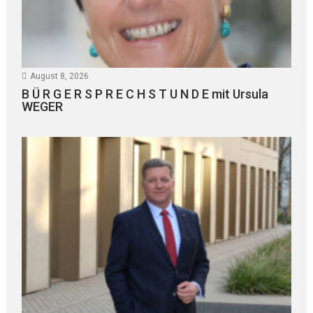
August 8, 2026
B Ü R G E R S P R E C H S T U N D E mit Ursula
WEGER