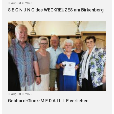
August 9, 2026
S E G N U N G des WEGKREUZES am Birkenberg
August 8, 2026
Gebhard-Glück-M E D A I L L E verliehen