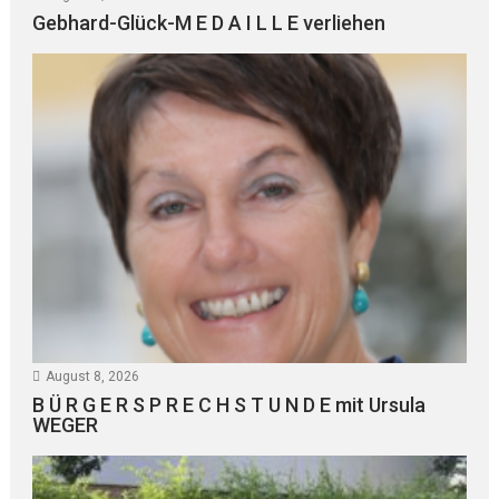
Gebhard-Glück-M E D A I L L E verliehen
August 8, 2026
B Ü R G E R S P R E C H S T U N D E mit Ursula
WEGER