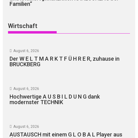
Familien“
Wirtschaft
August 6, 2026
Der W E L T M A R K T F Ü H R E R, zuhause in
BRUCKBERG
August 6, 2026
Hochwertige A U S B I L D U N G dank
modernster TECHNIK
August 6, 2026
AUSTAUSCH mit einem G L O B A L Player aus