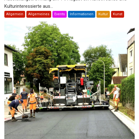
Kulturinteressierte aus...
Allgemein
Allgemeines
Events
Informationen
Kultur
Kunst