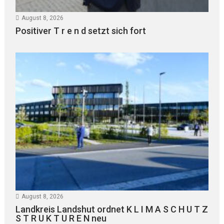
August 8, 2026
Positiver T r e n d setzt sich fort
August 8, 2026
Landkreis Landshut ordnet K L I M A S C H U T Z
S T R U K T U R E N neu