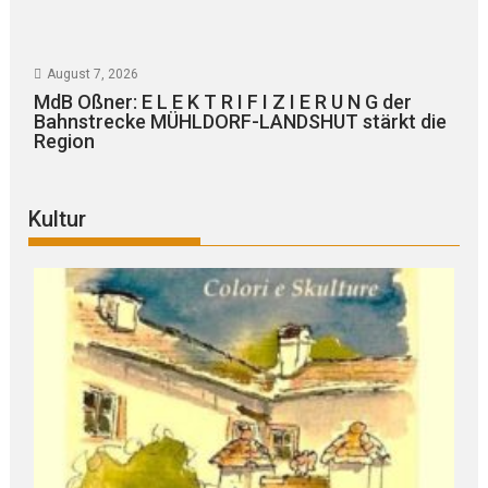
August 7, 2026
MdB Oßner: E L E K T R I F I Z I E R U N G der
Bahnstrecke MÜHLDORF-LANDSHUT stärkt die
Region
Kultur