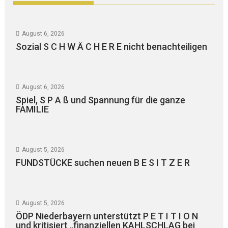
August 6, 2026
Sozial S C H W Ä C H E R E nicht benachteiligen
August 6, 2026
Spiel, S P A ß und Spannung für die ganze
FAMILIE
August 5, 2026
FUNDSTÜCKE suchen neuen B E S I T Z E R
August 5, 2026
ÖDP Niederbayern unterstützt P E T I T I O N
und kritisiert „finanziellen KAHLSCHLAG bei