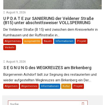
August 9, 2026
U P D A T E zur SANIERUNG der Veldener Straße
(B15) unter abschnittsweiser VOLLSPERRUNG
Die Veldener Straße (B 15) wird zwischen dem Kreisverkehr in
Kumhausen und der Ruffinstraße in...
Allgemeines
ausgewählte
Bauen
Informationen
Projekt
Verkehr
August 9, 2026
S E G N U N G des WEGKREUZES am Birkenberg
Bürgerverein Achdorf lädt zur Segnung des restaurierten und
wieder aufgestellten Wegkreuzes am Birkenberg ein Der...
Allgemein
Allgemeines
Informationen
Kultur
Projekt