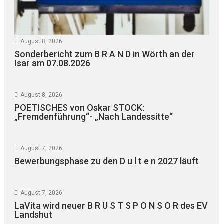
August 8, 2026
Sonderbericht zum B R A N D in Wörth an der
Isar am 07.08.2026
August 8, 2026
POETISCHES von Oskar STOCK:
„Fremdenführung“- „Nach Landessitte“
August 7, 2026
Bewerbungsphase zu den D u l t e n 2027 läuft
August 7, 2026
LaVita wird neuer B R U S T S P O N S O R des EV
Landshut