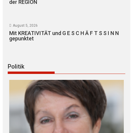
der REGION
August 5, 2026
Mit KREATIVITÄT und G E S C H Ä F T S S I N N
gepunktet
Politik