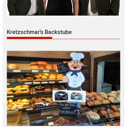
Kretzschmar’s Backstube