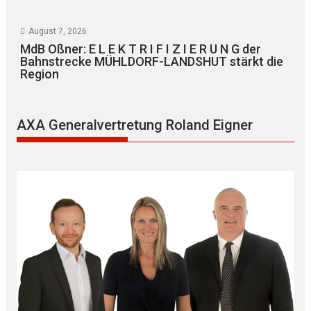
August 7, 2026
MdB Oßner: E L E K T R I F I Z I E R U N G der
Bahnstrecke MÜHLDORF-LANDSHUT stärkt die
Region
AXA Generalvertretung Roland Eigner