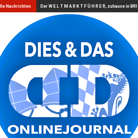
lle Nachrichten
Der W E L T M A R K T F Ü H R E R, zuhause in 