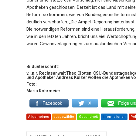
Oßner unterstütze den Vorschlag, hier eine Absenkung
Apotheken geschlossen. Derzeit ist das Land mit sein
Reform so kommen, wie von Bundesgesundheitsminister
deutlich verschärfen. „Die Ampel-Regierung hinterläss
Die notwendigen Reformen sind eine Herausforderung, a
wie in den letzten Jahren, bricht uns viel Wertschöpfu
wären Gewinnverlagerungen zum ausländischen Versandha
Bildunterschrift:
v.l.n.r. Rechtsanwalt Theo Clotten, CSU-Bundestagsabg
und Apotheker Andreas Kulzer wollen die Apotheken vor
Foto:
Maria Rohrmeier
Facebook
X
Folge un
Allgemeines
ausgewählte
Gesundheit
Informationen
Pol
Beitragsnavigation