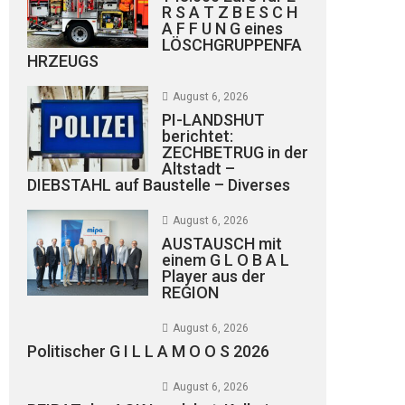
R S A T Z B E S C H
A F F U N G eines
LÖSCHGRUPPENFA
HRZEUGS
August 6, 2026
PI-LANDSHUT
berichtet:
ZECHBETRUG in der
Altstadt –
DIEBSTAHL auf Baustelle – Diverses
August 6, 2026
AUSTAUSCH mit
einem G L O B A L
Player aus der
REGION
August 6, 2026
Politischer G I L L A M O O S 2026
August 6, 2026