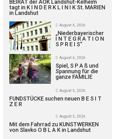
BEIRAT der AOK Landshut-Kelheim
tagt in K I N D E R K L I N I K St. MARIEN
in Landshut
August 6, 2026
„Niederbayerischer
I N T E G R A T I O N
S P R E I S“
August 6, 2026
Spiel, S P A ß und
Spannung für die
ganze FAMILIE
August 5, 2026
FUNDSTÜCKE suchen neuen B E S I T
Z E R
August 5, 2026
Mit dem Fahrrad zu KUNSTWERKEN
von Slavko O B L A K in Landshut