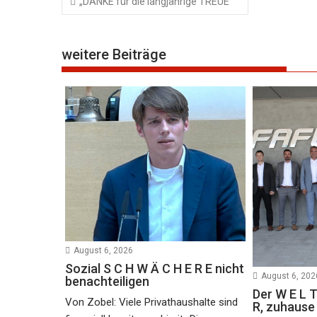
„DANKE für die langjährige TREUE“
weitere Beiträge
August 6, 2026
Sozial S C H W Ä C H E R E nicht
August 6, 202
benachteiligen
Der W E L T
Von Zobel: Viele Privathaushalte sind
R, zuhaus