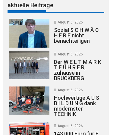
aktuelle Beiträge
August 6, 2026
Sozial S C H W Ä C
H E R E nicht
benachteiligen
August 6, 2026
Der W E L T M A R K
T F Ü H R E R,
zuhause in
BRUCKBERG
August 6, 2026
Hochwertige A U S
B I L D U N G dank
modernster
TECHNIK
August 6, 2026
143.000 Euro für E