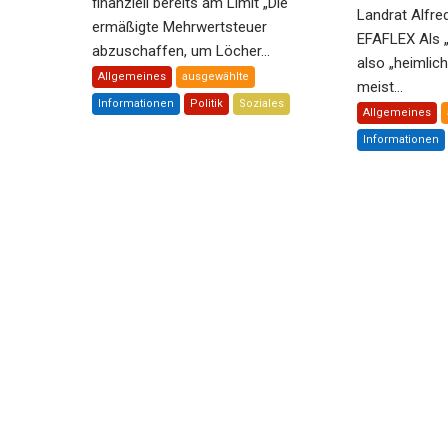
finanziell bereits am Limit „Die
Landrat Alfre
ermäßigte Mehrwertsteuer
EFAFLEX Als 
abzuschaffen, um Löcher...
also „heimlic
Allgemeines
ausgewählte
meist...
Informationen
Politik
Soziales
Allgemeines
Informationen