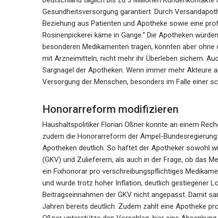
Deutschland täglich bis zu 3 Millionen Kundenkontakte h
Gesundheitsversorgung garantiert. Durch Versandapot
Beziehung aus Patienten und Apotheke sowie eine profe
Rosinenpickerei käme in Gange.“ Die Apotheken würden
besonderen Medikamenten tragen, könnten aber ohne d
mit Arzneimitteln, nicht mehr ihr Überleben sichern. Au
Sargnagel der Apotheken. Wenn immer mehr Akteure au
Versorgung der Menschen, besonders im Falle einer sc
Honorarreform modifizieren
Haushaltspolitiker Florian Oßner konnte an einem Rech
zudem die Honorarreform der Ampel-Bundesregierung 
Apotheken deutlich. So haftet der Apotheker sowohl w
(GKV) und Zulieferern, als auch in der Frage, ob das M
ein Fixhonorar pro verschreibungspflichtiges Medikamen
und wurde trotz hoher Inflation, deutlich gestiegener
Beitragseinnahmen der GKV nicht angepasst. Damit san
Jahren bereits deutlich. Zudem zahlt eine Apotheke p