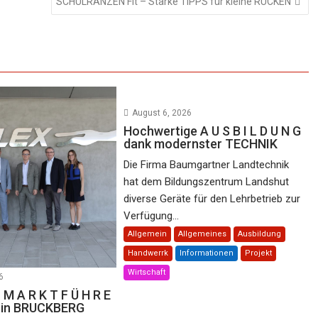
SCHULRANZEN Fit – Starke TIPPS für kleine RÜCKEN
August 6, 2026
Hochwertige A U S B I L D U N G
dank modernster TECHNIK
Die Firma Baumgartner Landtechnik
hat dem Bildungszentrum Landshut
diverse Geräte für den Lehrbetrieb zur
Verfügung...
Allgemein
Allgemeines
Ausbildung
Handwerrk
Informationen
Projekt
Wirtschaft
6
 M A R K T F Ü H R E
e in BRUCKBERG