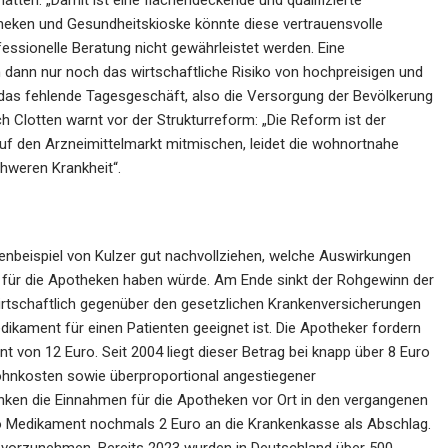
ätten: „Damit ist eine flächendeckende und qualifizierte
heken und Gesundheitskioske könnte diese vertrauensvolle
ssionelle Beratung nicht gewährleistet werden. Eine
 dann nur noch das wirtschaftliche Risiko von hochpreisigen und
as fehlende Tagesgeschäft, also die Versorgung der Bevölkerung
ch Clotten warnt vor der Strukturreform: „Die Reform ist der
f den Arzneimittelmarkt mitmischen, leidet die wohnortnahe
hweren Krankheit“.
enbeispiel von Kulzer gut nachvollziehen, welche Auswirkungen
für die Apotheken haben würde. Am Ende sinkt der Rohgewinn der
irtschaftlich gegenüber den gesetzlichen Krankenversicherungen
edikament für einen Patienten geeignet ist. Die Apotheker fordern
t von 12 Euro. Seit 2004 liegt dieser Betrag bei knapp über 8 Euro
 Lohnkosten sowie überproportional angestiegener
ken die Einnahmen für die Apotheken vor Ort in den vergangenen
ro Medikament nochmals 2 Euro an die Krankenkasse als Abschlag.