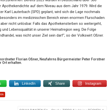
 vorzunehmen. Bereits 2023 wurden in Deutschland über 500
er Apothekendichte auf dem Niveau aus dem Jahr 1979. Wird die
 Karl Lauterbach (SPD) geplant, wird sich die Lage nochmals
t besonders im medizinischen Bereich einen enormen Flurschaden.
ber nicht unlösbar. Falls das Apothekensterben so weitergeht,
ng und Lebensqualität in unserer Heimatregion weg. Die Folge
ndel, was nicht unser Ziel sein darf“, so der Volkswirt Oßner.
eordneter Florian Oßner, Neufahrns Bürgermeister Peter Forstner
 Ort erhalten.
s
LinkedIn
Share
Instagram
itik