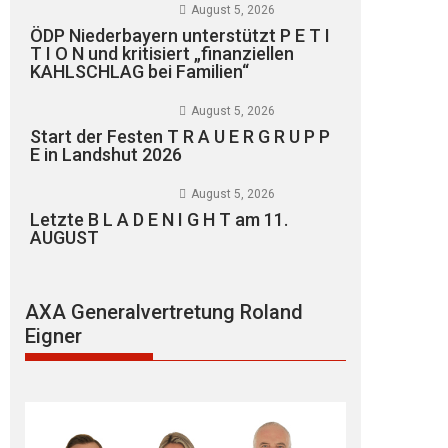
August 5, 2026
ÖDP Niederbayern unterstützt P E T I
T I O N und kritisiert „finanziellen
KAHLSCHLAG bei Familien“
August 5, 2026
Start der Festen T R A U E R G R U P P
E in Landshut 2026
August 5, 2026
Letzte B L A D E N I G H T am 11.
AUGUST
AXA Generalvertretung Roland
Eigner