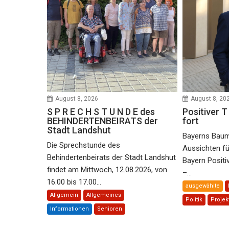
August 8, 2026
August 8, 20
S P R E C H S T U N D E des
Positiver T 
BEHINDERTENBEIRATS der
fort
Stadt Landshut
Bayerns Baumi
Die Sprechstunde des
Aussichten f
Behindertenbeirats der Stadt Landshut
Bayern Positiv
findet am Mittwoch, 12.08.2026, von
–...
16.00 bis 17.00...
ausgewählte
Allgemein
Allgemeines
Politik
Projek
Informationen
Senioren