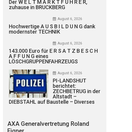
Der W E L T M A R K T F Ü H R E R,
zuhause in BRUCKBERG
August 6, 2026
Hochwertige A U S B I L D U N G dank
modernster TECHNIK
August 6, 2026
143.000 Euro für E R S A T Z B E S C H
A F F U N G eines
LÖSCHGRUPPENFAHRZEUGS
August 6, 2026
PI-LANDSHUT
berichtet:
ZECHBETRUG in der
Altstadt –
DIEBSTAHL auf Baustelle – Diverses
AXA Generalvertretung Roland
Eigner