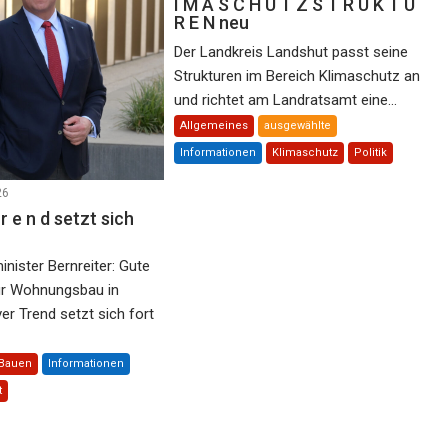
I M A S C H U T Z S T R U K T U
R E N neu
Der Landkreis Landshut passt seine
Strukturen im Bereich Klimaschutz an
und richtet am Landratsamt eine...
Allgemeines
ausgewählte
Informationen
Klimaschutz
Politik
26
r e n d setzt sich
nister Bernreiter: Gute
ür Wohnungsbau in
er Trend setzt sich fort
Bauen
Informationen
t