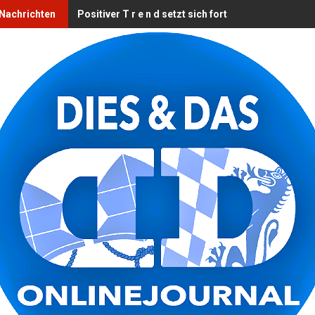
 Nachrichten
Positiver T r e n d setzt sich fort