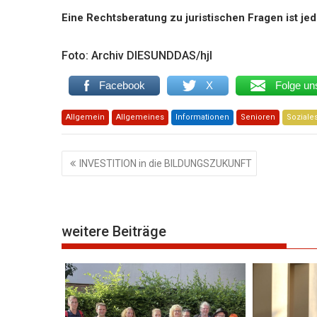
Eine Rechtsberatung zu juristischen Fragen ist je
Foto: Archiv DIESUNDDAS/hjl
Facebook
X
Folge un
Allgemein
Allgemeines
Informationen
Senioren
Soziale
Beitragsnavigation
INVESTITION in die BILDUNGSZUKUNFT
weitere Beiträge