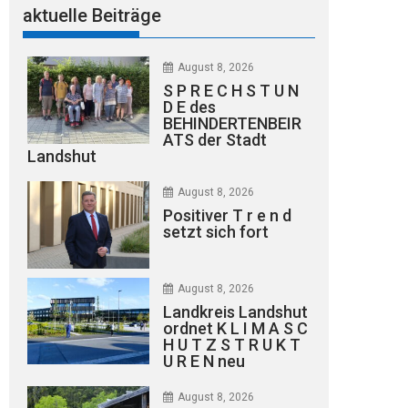
aktuelle Beiträge
August 8, 2026
S P R E C H S T U N
D E des
BEHINDERTENBEIR
ATS der Stadt
Landshut
August 8, 2026
Positiver T r e n d
setzt sich fort
August 8, 2026
Landkreis Landshut
ordnet K L I M A S C
H U T Z S T R U K T
U R E N neu
August 8, 2026