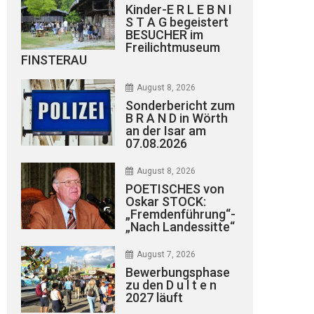
Kinder-E R L E B N I
S T A G begeistert
BESUCHER im
Freilichtmuseum
FINSTERAU
August 8, 2026
Sonderbericht zum
B R A N D in Wörth
an der Isar am
07.08.2026
August 8, 2026
POETISCHES von
Oskar STOCK:
„Fremdenführung“-
„Nach Landessitte“
August 7, 2026
Bewerbungsphase
zu den D u l t e n
2027 läuft