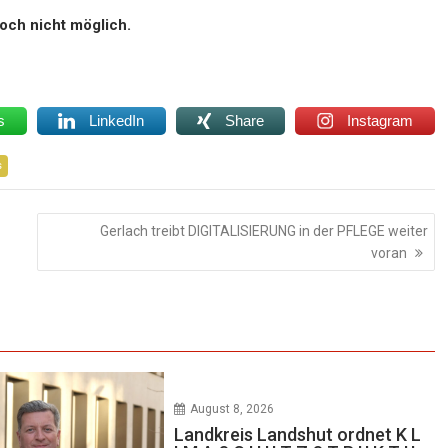
doch nicht möglich.
s
LinkedIn
Share
Instagram
s
Gerlach treibt DIGITALISIERUNG in der PFLEGE weiter
voran
August 8, 2026
Landkreis Landshut ordnet K L