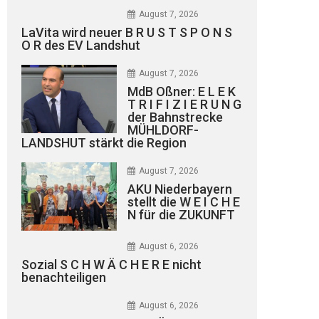
August 7, 2026
LaVita wird neuer B R U S T S P O N S
O R des EV Landshut
August 7, 2026
MdB Oßner: E L E K
T R I F I Z I E R U N G
der Bahnstrecke
MÜHLDORF-
LANDSHUT stärkt die Region
August 7, 2026
AKU Niederbayern
stellt die W E I C H E
N für die ZUKUNFT
August 6, 2026
Sozial S C H W Ä C H E R E nicht
benachteiligen
August 6, 2026