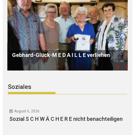
B Ü R G E R S P R E C H S T U N D E mit Ursula
WEGER
Soziales
August 6, 2026
Sozial S C H W Ä C H E R E nicht benachteiligen