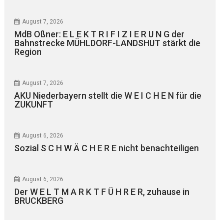
August 7, 2026
MdB Oßner: E L E K T R I F I Z I E R U N G der
Bahnstrecke MÜHLDORF-LANDSHUT stärkt die
Region
August 7, 2026
AKU Niederbayern stellt die W E I C H E N für die
ZUKUNFT
August 6, 2026
Sozial S C H W Ä C H E R E nicht benachteiligen
August 6, 2026
Der W E L T M A R K T F Ü H R E R, zuhause in
BRUCKBERG