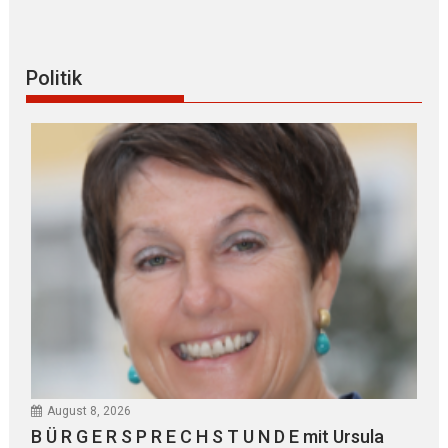
Politik
August 8, 2026
B Ü R G E R S P R E C H S T U N D E mit Ursula