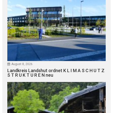
August 8, 2026
Landkreis Landshut ordnet K L I M A S C H U T Z
S T R U K T U R E N neu