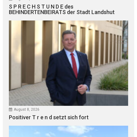
S P R E C H S T U N D E des
BEHINDERTENBEIRATS der Stadt Landshut
August 8, 2026
Positiver T r e n d setzt sich fort