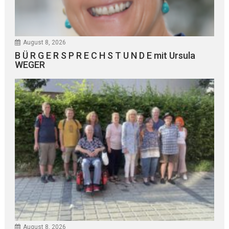
August 8, 2026
B Ü R G E R S P R E C H S T U N D E mit Ursula
WEGER
August 8, 2026