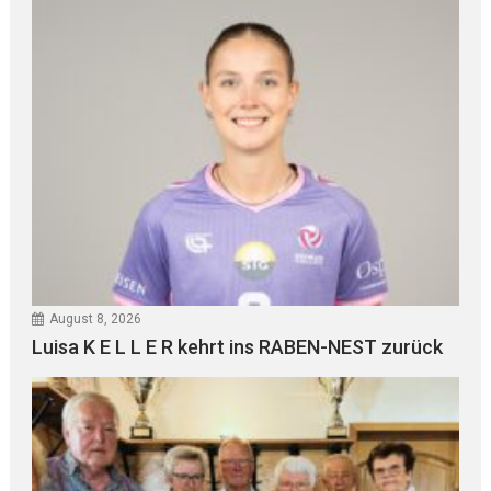
August 8, 2026
Luisa K E L L E R kehrt ins RABEN-NEST zurück