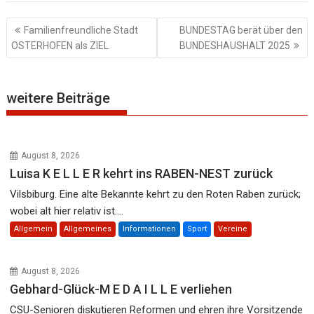
Beitragsnavigation
Familienfreundliche Stadt
BUNDESTAG berät über den
OSTERHOFEN als ZIEL
BUNDESHAUSHALT 2025
weitere Beiträge
August 8, 2026
Luisa K E L L E R kehrt ins RABEN-NEST zurück
Vilsbiburg. Eine alte Bekannte kehrt zu den Roten Raben zurück;
wobei alt hier relativ ist....
Allgemein
Allgemeines
Informationen
Sport
Vereine
August 8, 2026
Gebhard-Glück-M E D A I L L E verliehen
CSU-Senioren diskutieren Reformen und ehren ihre Vorsitzende