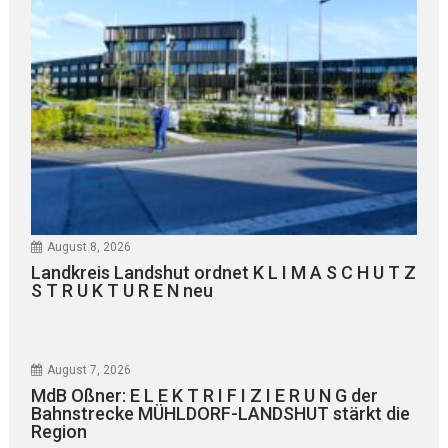
August 8, 2026
Landkreis Landshut ordnet K L I M A S C H U T Z
S T R U K T U R E N neu
August 7, 2026
MdB Oßner: E L E K T R I F I Z I E R U N G der
Bahnstrecke MÜHLDORF-LANDSHUT stärkt die
Region