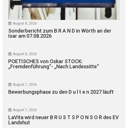
August 8, 2026
Sonderbericht zum B R A N D in Wörth an der
Isar am 07.08.2026
August 8, 2026
POETISCHES von Oskar STOCK:
„Fremdenführung“- „Nach Landessitte“
August 7, 2026
Bewerbungsphase zu den D u l t e n 2027 läuft
August 7, 2026
LaVita wird neuer B R U S T S P O N S O R des EV
Landshut