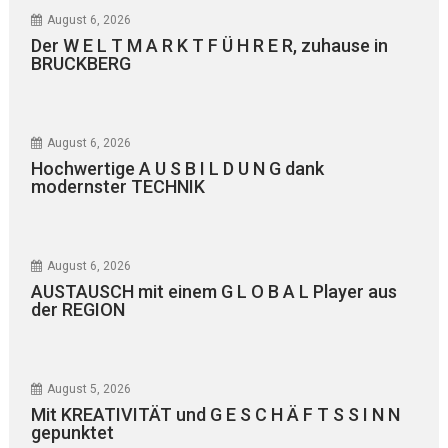
August 6, 2026
Der W E L T M A R K T F Ü H R E R, zuhause in
BRUCKBERG
August 6, 2026
Hochwertige A U S B I L D U N G dank
modernster TECHNIK
August 6, 2026
AUSTAUSCH mit einem G L O B A L Player aus
der REGION
August 5, 2026
Mit KREATIVITÄT und G E S C H Ä F T S S I N N
gepunktet