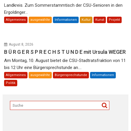
Landkreis. Zum Sommerstammtisch der CSU-Senioren in den
Ergoldinger...
Allgemeines
ausgewählte
Informationen
Kultur
Kunst
Projekt
August 8, 2026
B Ü R G E R S P R E C H S T U N D E mit Ursula WEGER
Am Montag, 10. August bietet die CSU-Stadtratsfraktion von 11
bis 12 Uhr eine Bürgersprechstunde an....
Allgemeines
ausgewählte
Bürgersprechstunde
Informationen
Politik