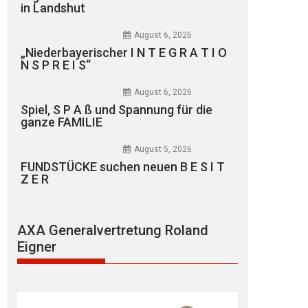
in Landshut
August 6, 2026
„Niederbayerischer I N T E G R A T I O
N S P R E I S“
August 6, 2026
Spiel, S P A ß und Spannung für die
ganze FAMILIE
August 5, 2026
FUNDSTÜCKE suchen neuen B E S I T
Z E R
AXA Generalvertretung Roland
Eigner