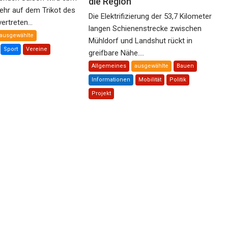
die Region
ehr auf dem Trikot des
Die Elektrifizierung der 53,7 Kilometer
rtreten...
langen Schienenstrecke zwischen
ausgewählte
Mühldorf und Landshut rückt in
Sport
Vereine
greifbare Nähe....
Allgemeines
ausgewählte
Bauen
Informationen
Mobilität
Politik
Projekt