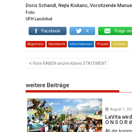
Doris Schandl, Nejla Kiskanc, Vorsitzende Manue
Foto:
UFH Landshut
Facebook
X
Folge un
Allgemein
Handwerrk
Informationen
Projekt
Soziales
Beitragsnavigation
Rote RABEN setzen klares STATEMENT
weitere Beiträge
August 7, 20
LaVita wird
O N S O R 
Ab der komme