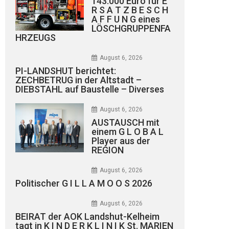
143.000 Euro für E
R S A T Z B E S C H
A F F U N G eines
LÖSCHGRUPPENFA
HRZEUGS
August 6, 2026
PI-LANDSHUT berichtet:
ZECHBETRUG in der Altstadt –
DIEBSTAHL auf Baustelle – Diverses
August 6, 2026
AUSTAUSCH mit
einem G L O B A L
Player aus der
REGION
August 6, 2026
Politischer G I L L A M O O S 2026
August 6, 2026
BEIRAT der AOK Landshut-Kelheim
tagt in K I N D E R K L I N I K St. MARIEN