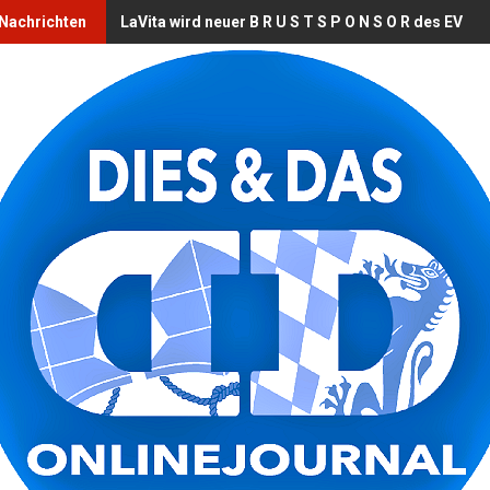
 Nachrichten
LaVita wird neuer B R U S T S P O N S O R des EV L