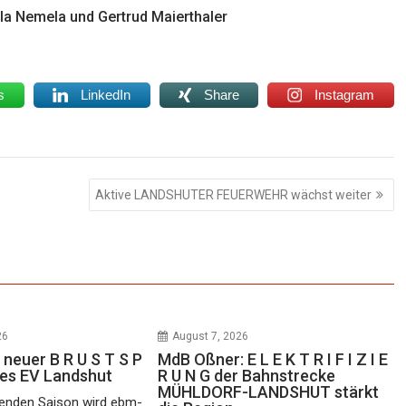
la Nemela und Gertrud Maierthaler
s
LinkedIn
Share
Instagram
Aktive LANDSHUTER FEUERWEHR wächst weiter
26
August 7, 2026
 neuer B R U S T S P
MdB Oßner: E L E K T R I F I Z I E
des EV Landshut
R U N G der Bahnstrecke
MÜHLDORF-LANDSHUT stärkt
nden Saison wird ebm-