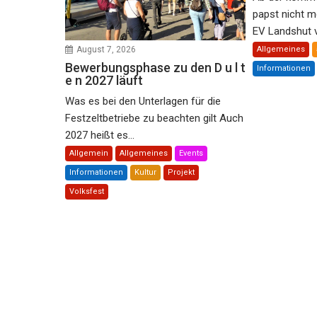
papst nicht m
EV Landshut ve
August 7, 2026
Allgemeines
Bewerbungsphase zu den D u l t
Informationen
e n 2027 läuft
Was es bei den Unterlagen für die
Festzeltbetriebe zu beachten gilt Auch
2027 heißt es...
Allgemein
Allgemeines
Events
Informationen
Kultur
Projekt
Volksfest