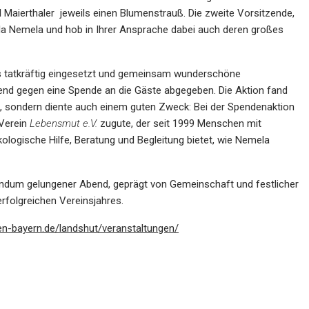
d Maierthaler jeweils einen Blumenstrauß. Die zweite Vorsitzende,
a Nemela und hob in Ihrer Ansprache dabei auch deren großes
ts tatkräftig eingesetzt und gemeinsam wunderschöne
end gegen eine Spende an die Gäste abgegeben. Die Aktion fand
n, sondern diente auch einem guten Zweck: Bei der Spendenaktion
Verein
Lebensmut e.V.
zugute, der seit 1999 Menschen mit
ogische Hilfe, Beratung und Begleitung bietet, wie Nemela
rundum gelungener Abend, geprägt von Gemeinschaft und festlicher
rfolgreichen Vereinsjahres.
n-bayern.de/landshut/veranstaltungen/