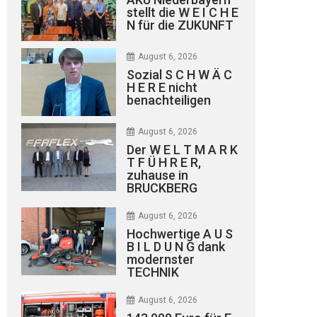
stellt die W E I C H E
N für die ZUKUNFT
August 6, 2026
Sozial S C H W Ä C
H E R E nicht
benachteiligen
August 6, 2026
Der W E L T M A R K
T F Ü H R E R,
zuhause in
BRUCKBERG
August 6, 2026
Hochwertige A U S
B I L D U N G dank
modernster
TECHNIK
August 6, 2026