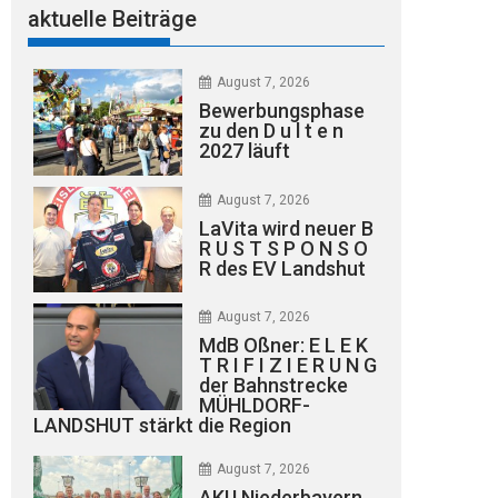
aktuelle Beiträge
August 7, 2026
Bewerbungsphase
zu den D u l t e n
2027 läuft
August 7, 2026
LaVita wird neuer B
R U S T S P O N S O
R des EV Landshut
August 7, 2026
MdB Oßner: E L E K
T R I F I Z I E R U N G
der Bahnstrecke
MÜHLDORF-
LANDSHUT stärkt die Region
August 7, 2026
AKU Niederbayern