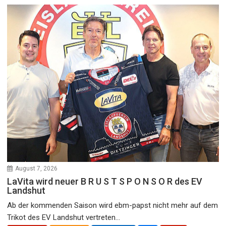
August 7, 2026
LaVita wird neuer B R U S T S P O N S O R des EV
Landshut
Ab der kommenden Saison wird ebm-papst nicht mehr auf dem
Trikot des EV Landshut vertreten...