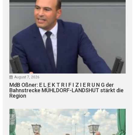
August 7, 2026
MdB Oßner: E L E K T R I F I Z I E R U N G der
Bahnstrecke MÜHLDORF-LANDSHUT stärkt die
Region