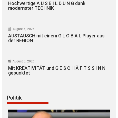
Hochwertige A U S B I L D U N G dank
modernster TECHNIK
August 6, 2026
AUSTAUSCH mit einem G L O B A L Player aus
der REGION
August 5, 2026
Mit KREATIVITÄT und G E S C H Ä F T S S I N N
gepunktet
Politik