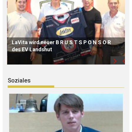
MdB Oßner: E L E K T R I F I Z I E R U N G der
R
Bahnstrecke MÜHLDORF-LANDSHUT stärkt
die Region
Soziales