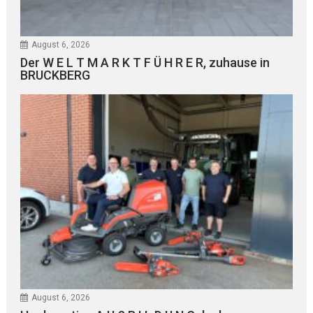
August 6, 2026
Der W E L T M A R K T F Ü H R E R, zuhause in
BRUCKBERG
August 6, 2026