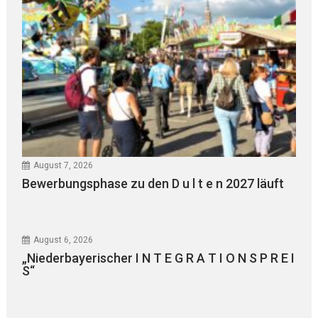
August 7, 2026
Bewerbungsphase zu den D u l t e n 2027 läuft
August 6, 2026
„Niederbayerischer I N T E G R A T I O N S P R E I
S“