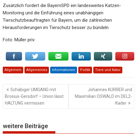
Zusätzlich fordert die BayernSPD ein landesweites Katzen-
Monitoring und die Einführung eines unabhängigen
Tierschutzbeauftragten für Bayern, um die zahlreichen
Herausforderungen im Tierschutz besser zu bündeln.
Foto: Müller priv.
Allgemein
Allgemeines
Informationen
Politik
Tiere und Natur
Beitragsnavigation
Schäbiger UMGANG mit
Johannes KURRER und
Brosius-Gersdorf – Union lässt
Maximilian OSWALD im DEL2-
HALTUNG vermissen
Kader
weitere Beiträge