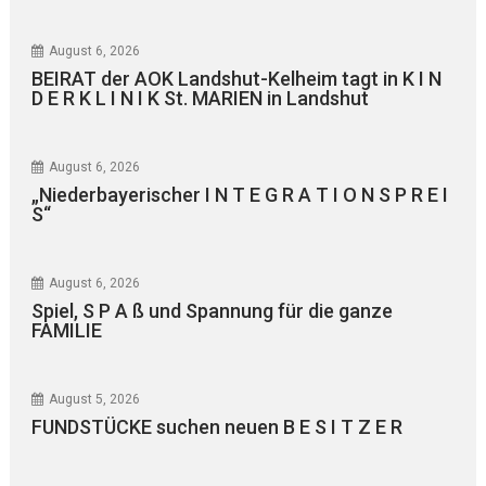
August 6, 2026
BEIRAT der AOK Landshut-Kelheim tagt in K I N
D E R K L I N I K St. MARIEN in Landshut
August 6, 2026
„Niederbayerischer I N T E G R A T I O N S P R E I
S“
August 6, 2026
Spiel, S P A ß und Spannung für die ganze
FAMILIE
August 5, 2026
FUNDSTÜCKE suchen neuen B E S I T Z E R