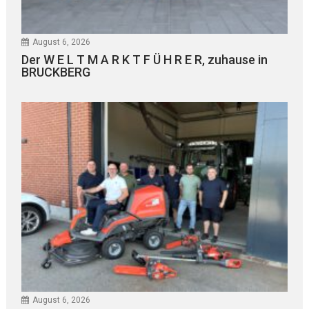
August 6, 2026
Der W E L T M A R K T F Ü H R E R, zuhause in
BRUCKBERG
August 6, 2026