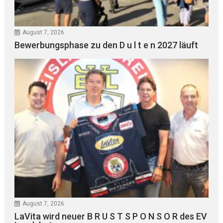
August 7, 2026
Bewerbungsphase zu den D u l t e n 2027 läuft
August 7, 2026
LaVita wird neuer B R U S T S P O N S O R des EV