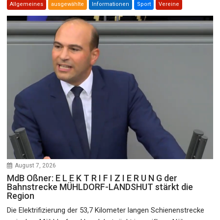
Allgemeines
ausgewählte
Informationen
Sport
Vereine
August 7, 2026
MdB Oßner: E L E K T R I F I Z I E R U N G der
Bahnstrecke MÜHLDORF-LANDSHUT stärkt die
Region
Die Elektrifizierung der 53,7 Kilometer langen Schienenstrecke