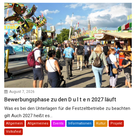
August 7, 2026
Bewerbungsphase zu den D u l t e n 2027 läuft
Was es bei den Unterlagen für die Festzeltbetriebe zu beachten
gilt Auch 2027 heißt es...
Allgemein
Allgemeines
Events
Informationen
Kultur
Projekt
Volksfest