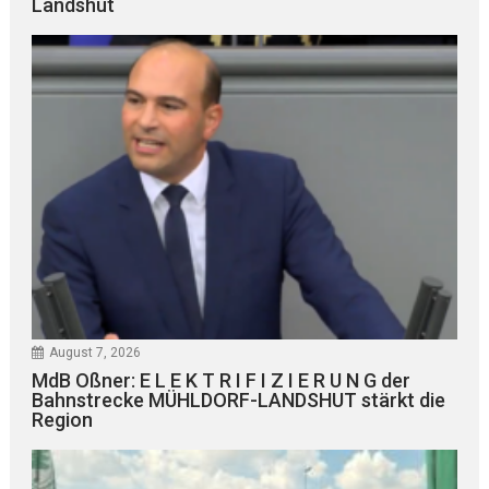
Landshut
August 7, 2026
MdB Oßner: E L E K T R I F I Z I E R U N G der
Bahnstrecke MÜHLDORF-LANDSHUT stärkt die
Region