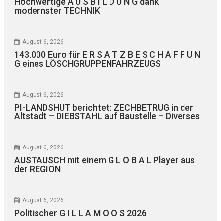
Hochwertige A U S B I L D U N G dank
modernster TECHNIK
August 6, 2026
143.000 Euro für E R S A T Z B E S C H A F F U N
G eines LÖSCHGRUPPENFAHRZEUGS
August 6, 2026
PI-LANDSHUT berichtet: ZECHBETRUG in der
Altstadt – DIEBSTAHL auf Baustelle – Diverses
August 6, 2026
AUSTAUSCH mit einem G L O B A L Player aus
der REGION
August 6, 2026
Politischer G I L L A M O O S 2026