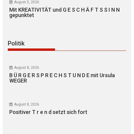
August 5, 2026
Mit KREATIVITÄT und G E S C H Ä F T S S I N N
gepunktet
Politik
August 8, 2026
B Ü R G E R S P R E C H S T U N D E mit Ursula
WEGER
August 8, 2026
Positiver T r e n d setzt sich fort