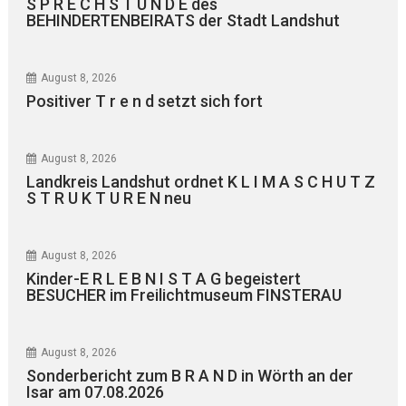
S P R E C H S T U N D E des
BEHINDERTENBEIRATS der Stadt Landshut
August 8, 2026
Positiver T r e n d setzt sich fort
August 8, 2026
Landkreis Landshut ordnet K L I M A S C H U T Z
S T R U K T U R E N neu
August 8, 2026
Kinder-E R L E B N I S T A G begeistert
BESUCHER im Freilichtmuseum FINSTERAU
August 8, 2026
Sonderbericht zum B R A N D in Wörth an der
Isar am 07.08.2026