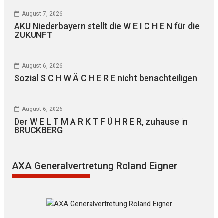
August 7, 2026
AKU Niederbayern stellt die W E I C H E N für die
ZUKUNFT
August 6, 2026
Sozial S C H W Ä C H E R E nicht benachteiligen
August 6, 2026
Der W E L T M A R K T F Ü H R E R, zuhause in
BRUCKBERG
AXA Generalvertretung Roland Eigner