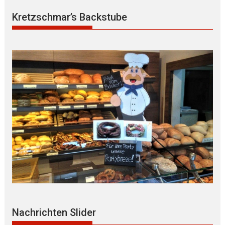
Kretzschmar’s Backstube
B Ü R G E R S P R E C H S T U N D E mit Ur
Nachrichten Slider
WEGER