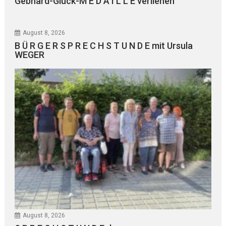
Gebhard-Glück-M E D A I L L E verliehen
August 8, 2026
B Ü R G E R S P R E C H S T U N D E mit Ursula
WEGER
August 8, 2026