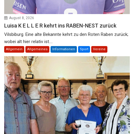
August 8, 2026
Luisa K E L L E R kehrt ins RABEN-NEST zurück
Vilsbiburg. Eine alte Bekannte kehrt zu den Roten Raben zurück;
wobei alt hier relativ ist....
Allgemein
Allgemeines
Informationen
Sport
Vereine