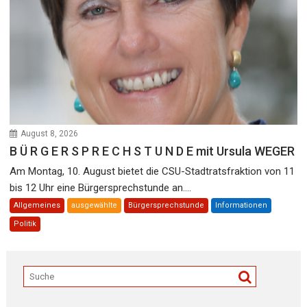
August 8, 2026
B Ü R G E R S P R E C H S T U N D E mit Ursula WEGER
Am Montag, 10. August bietet die CSU-Stadtratsfraktion von 11
bis 12 Uhr eine Bürgersprechstunde an....
Allgemeines
ausgewählte
Bürgersprechstunde
Informationen
Politik