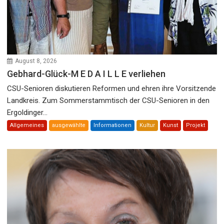
August 8, 2026
Gebhard-Glück-M E D A I L L E verliehen
CSU-Senioren diskutieren Reformen und ehren ihre Vorsitzende
Landkreis. Zum Sommerstammtisch der CSU-Senioren in den
Ergoldinger...
Allgemeines
ausgewählte
Informationen
Kultur
Kunst
Projekt