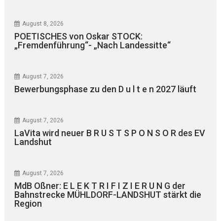
August 8, 2026
POETISCHES von Oskar STOCK:
„Fremdenführung“- „Nach Landessitte“
August 7, 2026
Bewerbungsphase zu den D u l t e n 2027 läuft
August 7, 2026
LaVita wird neuer B R U S T S P O N S O R des EV
Landshut
August 7, 2026
MdB Oßner: E L E K T R I F I Z I E R U N G der
Bahnstrecke MÜHLDORF-LANDSHUT stärkt die
Region