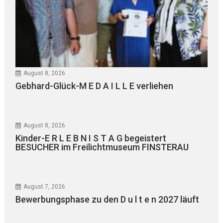
August 8, 2026
Gebhard-Glück-M E D A I L L E verliehen
August 8, 2026
Kinder-E R L E B N I S T A G begeistert
BESUCHER im Freilichtmuseum FINSTERAU
August 7, 2026
Bewerbungsphase zu den D u l t e n 2027 läuft