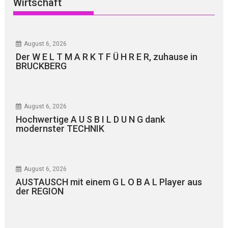
Wirtschaft
August 6, 2026
Der W E L T M A R K T F Ü H R E R, zuhause in
BRUCKBERG
August 6, 2026
Hochwertige A U S B I L D U N G dank
modernster TECHNIK
August 6, 2026
AUSTAUSCH mit einem G L O B A L Player aus
der REGION