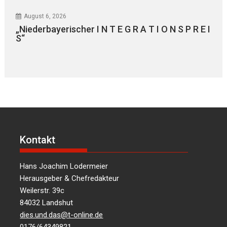
August 6, 2026
„Niederbayerischer I N T E G R A T I O N S P R E I
S“
Kontakt
Hans Joachim Lodermeier
Herausgeber & Chefredakteur
Weilerstr. 39c
84032 Landshut
dies.und.das@t-online.de
0176/64349821