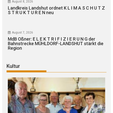
August 8, 2026
Landkreis Landshut ordnet K L I M A S C H U T Z
S T R U K T U R E N neu
August 7, 2026
MdB Oßner: E L E K T R I F I Z I E R U N G der
Bahnstrecke MÜHLDORF-LANDSHUT stärkt die
Region
Kultur