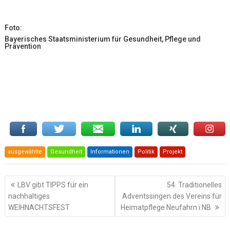
Foto:
Bayerisches Staatsministerium für Gesundheit, Pflege und
Prävention
ausgewählte
Gesundheit
Informationen
Politik
Projekt
Beitragsnavigation
LBV gibt TIPPS für ein
54. Traditionelles
nachhaltiges
Adventssingen des Vereins für
WEIHNACHTSFEST
Heimatpflege Neufahrn i.NB.