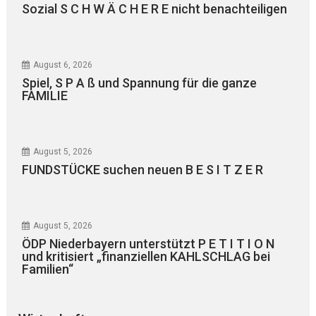
Sozial S C H W Ä C H E R E nicht benachteiligen
August 6, 2026
Spiel, S P A ß und Spannung für die ganze
FAMILIE
August 5, 2026
FUNDSTÜCKE suchen neuen B E S I T Z E R
August 5, 2026
ÖDP Niederbayern unterstützt P E T I T I O N
und kritisiert „finanziellen KAHLSCHLAG bei
Familien“