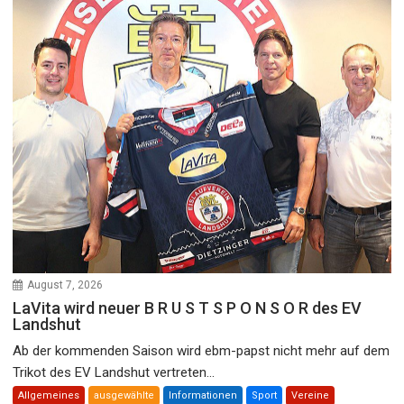
August 7, 2026
LaVita wird neuer B R U S T S P O N S O R des EV
Landshut
Ab der kommenden Saison wird ebm-papst nicht mehr auf dem
Trikot des EV Landshut vertreten...
Allgemeines
ausgewählte
Informationen
Sport
Vereine