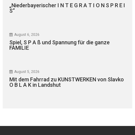
„Niederbayerischer I N T E G R A T I O N S P R E I
S“
August 6, 2026
Spiel, S P A ß und Spannung für die ganze
FAMILIE
August 5, 2026
Mit dem Fahrrad zu KUNSTWERKEN von Slavko
O B L A K in Landshut