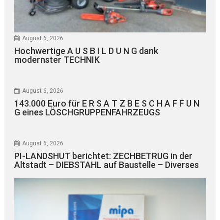
August 6, 2026
Hochwertige A U S B I L D U N G dank
modernster TECHNIK
August 6, 2026
143.000 Euro für E R S A T Z B E S C H A F F U N
G eines LÖSCHGRUPPENFAHRZEUGS
August 6, 2026
PI-LANDSHUT berichtet: ZECHBETRUG in der
Altstadt – DIEBSTAHL auf Baustelle – Diverses