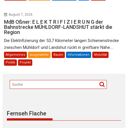
August 7, 2026
MdB Oßner: E L E K T R I F I Z I E R U N G der
Bahnstrecke MÜHLDORF-LANDSHUT stärkt die
Region
Die Elektrifizierung der 53,7 Kilometer langen Schienenstrecke
zwischen Mühldorf und Landshut rückt in greifbare Nähe....
Allgemeines
ausgewählte
Bauen
Informationen
Mobilität
Politik
Projekt
Fernseh Flache