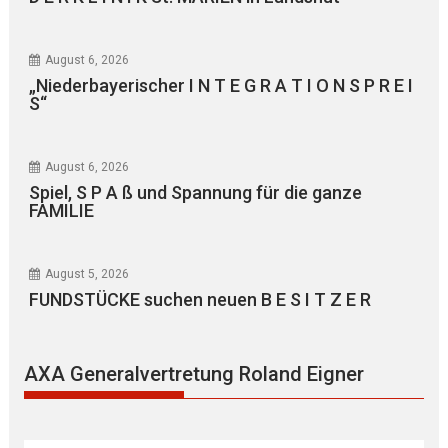
August 6, 2026
„Niederbayerischer I N T E G R A T I O N S P R E I
S“
August 6, 2026
Spiel, S P A ß und Spannung für die ganze
FAMILIE
August 5, 2026
FUNDSTÜCKE suchen neuen B E S I T Z E R
AXA Generalvertretung Roland Eigner