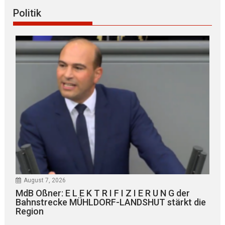
Politik
August 7, 2026
MdB Oßner: E L E K T R I F I Z I E R U N G der
Bahnstrecke MÜHLDORF-LANDSHUT stärkt die
Region