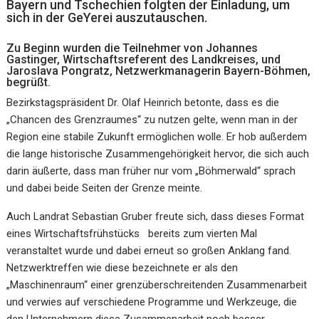
Bayern und Tschechien folgten der Einladung, um
sich in der GeYerei auszutauschen.
Zu Beginn wurden die Teilnehmer von Johannes
Gastinger, Wirtschaftsreferent des Landkreises, und
Jaroslava Pongratz, Netzwerkmanagerin Bayern-Böhmen,
begrüßt.
Bezirkstagspräsident Dr. Olaf Heinrich betonte, dass es die
„Chancen des Grenzraumes“ zu nutzen gelte, wenn man in der
Region eine stabile Zukunft ermöglichen wolle. Er hob außerdem
die lange historische Zusammengehörigkeit hervor, die sich auch
darin äußerte, dass man früher nur vom „Böhmerwald“ sprach
und dabei beide Seiten der Grenze meinte.
Auch Landrat Sebastian Gruber freute sich, dass dieses Format
eines Wirtschaftsfrühstücks bereits zum vierten Mal
veranstaltet wurde und dabei erneut so großen Anklang fand.
Netzwerktreffen wie diese bezeichnete er als den
„Maschinenraum“ einer grenzüberschreitenden Zusammenarbeit
und verwies auf verschiedene Programme und Werkzeuge, die
den Unternehmern diese Zusammenarbeit noch besser