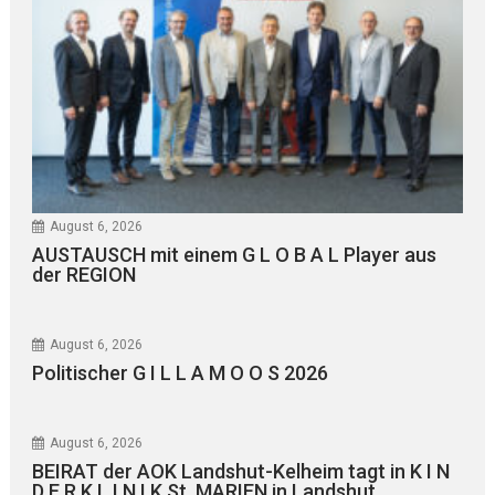
August 6, 2026
AUSTAUSCH mit einem G L O B A L Player aus
der REGION
August 6, 2026
Politischer G I L L A M O O S 2026
August 6, 2026
BEIRAT der AOK Landshut-Kelheim tagt in K I N
D E R K L I N I K St. MARIEN in Landshut