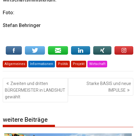
Foto:
Stefan Behringer
Allgemeines
Informationen
Politik
Projekt
Wirtschaft
Beitragsnavigation
Zweiten und dritten
Starke BASIS und neue
BÜRGERMEISTER in LANDSHUT
IMPULSE
gewählt
weitere Beiträge