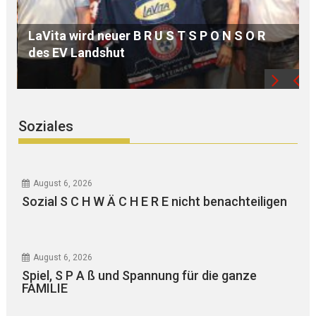
MdB Oßner: E L E K T R I F I Z I E R U N G der
Bahnstrecke MÜHLDORF-LANDSHUT stärkt
die Region
Soziales
August 6, 2026
Sozial S C H W Ä C H E R E nicht benachteiligen
August 6, 2026
Spiel, S P A ß und Spannung für die ganze
FAMILIE