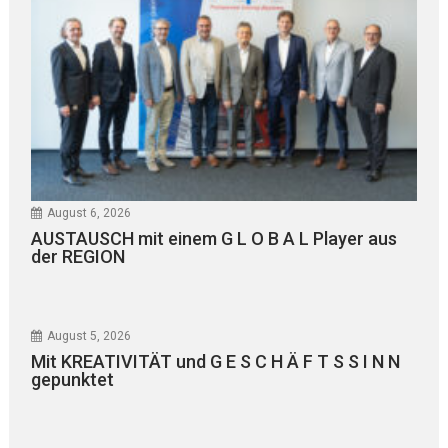
August 6, 2026
AUSTAUSCH mit einem G L O B A L Player aus
der REGION
August 5, 2026
Mit KREATIVITÄT und G E S C H Ä F T S S I N N
gepunktet