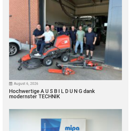
August 6, 2026
Hochwertige A U S B I L D U N G dank
modernster TECHNIK