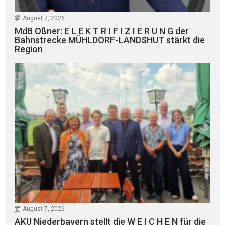
August 7, 2026
MdB Oßner: E L E K T R I F I Z I E R U N G der
Bahnstrecke MÜHLDORF-LANDSHUT stärkt die
Region
August 7, 2026
AKU Niederbayern stellt die W E I C H E N für die