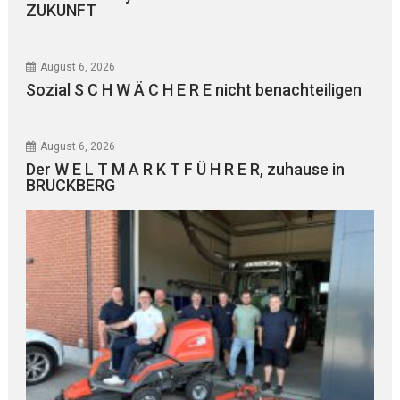
ZUKUNFT
August 6, 2026
Sozial S C H W Ä C H E R E nicht benachteiligen
August 6, 2026
Der W E L T M A R K T F Ü H R E R, zuhause in
BRUCKBERG