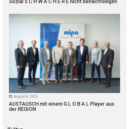
Sozial S C H W Ä C H E R E nicht benachteiligen
August 6, 2026
AUSTAUSCH mit einem G L O B A L Player aus
der REGION