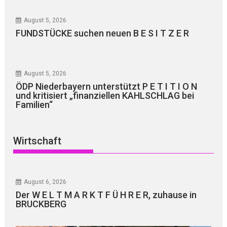
August 5, 2026
FUNDSTÜCKE suchen neuen B E S I T Z E R
August 5, 2026
ÖDP Niederbayern unterstützt P E T I T I O N
und kritisiert „finanziellen KAHLSCHLAG bei
Familien“
Wirtschaft
August 6, 2026
Der W E L T M A R K T F Ü H R E R, zuhause in
BRUCKBERG