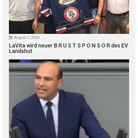
August 7, 2026
LaVita wird neuer B R U S T S P O N S O R des EV
Landshut