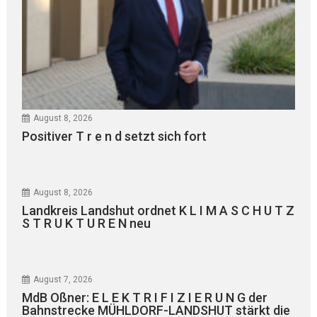
August 8, 2026
Positiver T r e n d setzt sich fort
August 8, 2026
Landkreis Landshut ordnet K L I M A S C H U T Z
S T R U K T U R E N neu
August 7, 2026
MdB Oßner: E L E K T R I F I Z I E R U N G der
Bahnstrecke MÜHLDORF-LANDSHUT stärkt die