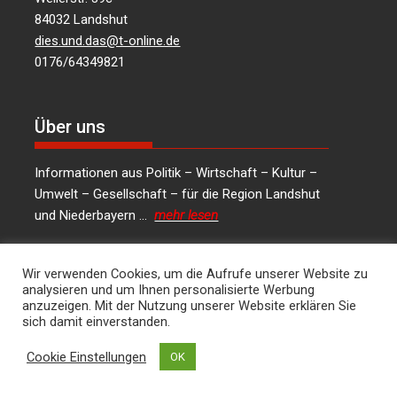
84032 Landshut
dies.und.das@t-online.de
0176/64349821
Über uns
Informationen aus Politik – Wirtschaft – Kultur –
Umwelt – Gesellschaft – für die Region Landshut
und Niederbayern …
mehr lesen
Wir verwenden Cookies, um die Aufrufe unserer Website zu
analysieren und um Ihnen personalisierte Werbung
Social Media
anzuzeigen. Mit der Nutzung unserer Website erklären Sie
sich damit einverstanden.
LinkedIn
Facebook
Instagram
X
Cookie Einstellungen
OK
Kontakt