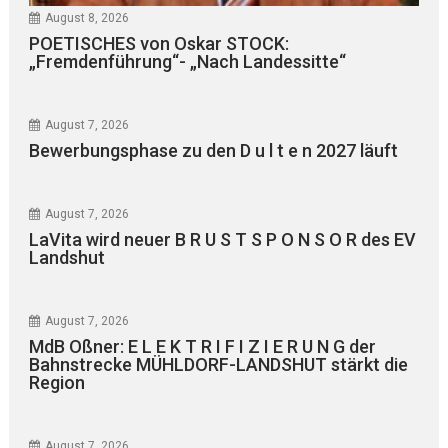
August 8, 2026
POETISCHES von Oskar STOCK:
„Fremdenführung“- „Nach Landessitte“
August 7, 2026
Bewerbungsphase zu den D u l t e n 2027 läuft
August 7, 2026
LaVita wird neuer B R U S T S P O N S O R des EV
Landshut
August 7, 2026
MdB Oßner: E L E K T R I F I Z I E R U N G der
Bahnstrecke MÜHLDORF-LANDSHUT stärkt die
Region
August 7, 2026