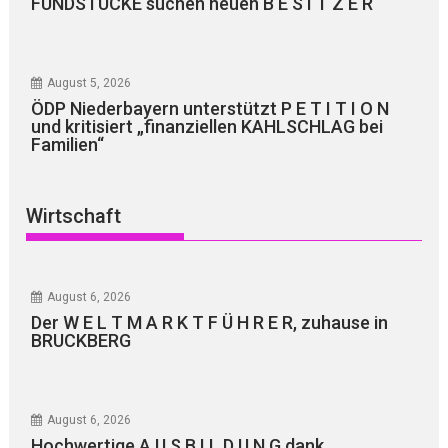
FUNDSTÜCKE suchen neuen B E S I T Z E R
August 5, 2026
ÖDP Niederbayern unterstützt P E T I T I O N
und kritisiert „finanziellen KAHLSCHLAG bei
Familien“
Wirtschaft
August 6, 2026
Der W E L T M A R K T F Ü H R E R, zuhause in
BRUCKBERG
August 6, 2026
Hochwertige A U S B I L D U N G dank