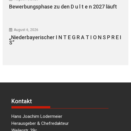
Bewerbungsphase zu den D u l t e n 2027 läuft
August 6, 2026
„Niederbayerischer I N T E G R A T I O N S P R E I
S“
Kontakt
Hans Joachim Lodermeier
Herausgeber & Chefredakteur
Weilerstr. 39c