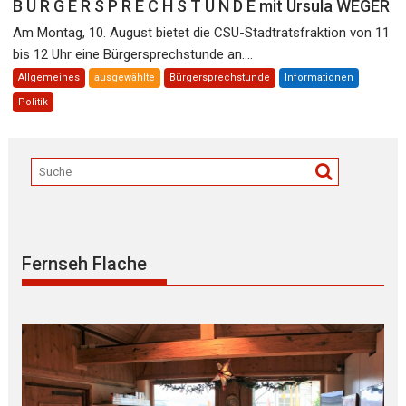
B Ü R G E R S P R E C H S T U N D E mit Ursula WEGER
Am Montag, 10. August bietet die CSU-Stadtratsfraktion von 11
bis 12 Uhr eine Bürgersprechstunde an....
Allgemeines
ausgewählte
Bürgersprechstunde
Informationen
Politik
Fernseh Flache