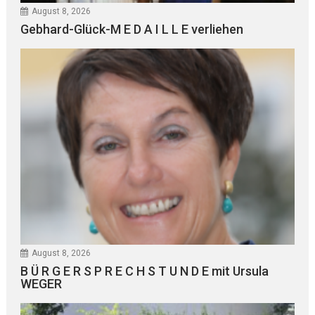
August 8, 2026
Gebhard-Glück-M E D A I L L E verliehen
August 8, 2026
B Ü R G E R S P R E C H S T U N D E mit Ursula
WEGER