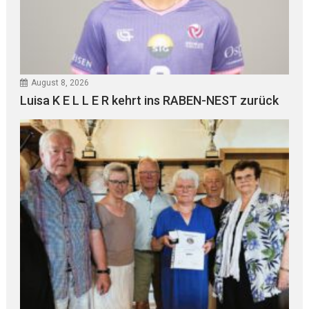
August 8, 2026
Luisa K E L L E R kehrt ins RABEN-NEST zurück