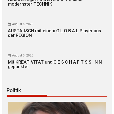
modernster TECHNIK
August 6, 2026
AUSTAUSCH mit einem G L O B A L Player aus
der REGION
August 5, 2026
Mit KREATIVITÄT und G E S C H Ä F T S S I N N
gepunktet
Politik