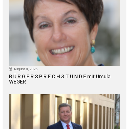
August 8, 2026
B Ü R G E R S P R E C H S T U N D E mit Ursula
WEGER