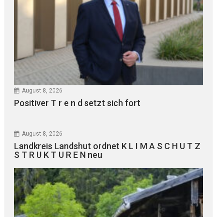
August 8, 2026
Positiver T r e n d setzt sich fort
August 8, 2026
Landkreis Landshut ordnet K L I M A S C H U T Z
S T R U K T U R E N neu