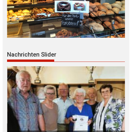
Nachrichten Slider
B Ü R G E R S P R E C H S T U N D E mit Ursula