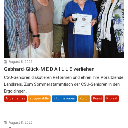
August 8, 2026
Gebhard-Glück-M E D A I L L E verliehen
CSU-Senioren diskutieren Reformen und ehren ihre Vorsitzende
Landkreis. Zum Sommerstammtisch der CSU-Senioren in den
Ergoldinger...
Allgemeines
ausgewählte
Informationen
Kultur
Kunst
Projekt
August 8, 2026