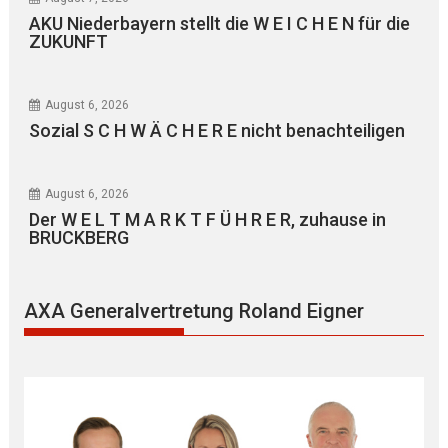
AKU Niederbayern stellt die W E I C H E N für die
ZUKUNFT
August 6, 2026
Sozial S C H W Ä C H E R E nicht benachteiligen
August 6, 2026
Der W E L T M A R K T F Ü H R E R, zuhause in
BRUCKBERG
AXA Generalvertretung Roland Eigner