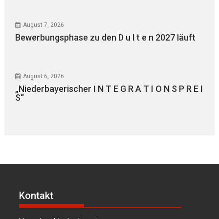
August 7, 2026
Bewerbungsphase zu den D u l t e n 2027 läuft
August 6, 2026
„Niederbayerischer I N T E G R A T I O N S P R E I
S“
Kontakt