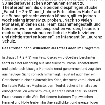
30 niederbayerischen Kommunen erneut zu
Theaterbühnen. Bis die beiden diesjährigen Stücke
„Faust 1 + 2 + 3“ und „Lahme Ente, blindes Huhn“ auf
die Bühne gebracht werden können, gilt es jedoch
wochenlang intensiv zu proben. „Nach so vielen
Monaten, in denen das Team zusammengestellt und
Ideen entworfen und besprochen wurden, freue ich
mich sehr, dass wir nun endlich die Halle beziehen
und richtig starten können“, so Intendant Dr. Laurenz
Schulz.
Das Streben nach Wünschen als roter Faden im Programm
In „Faust 1 + 2 + 3“ von Felix Krakau wird Goethes berühmter
Stoff in einer Mischung aus klassischem Drama, Theatershow
und spielerisch-bissiger Komödie ernst genommen und zugleich
aus heutiger Sicht ironisch hinterfragt. Faust ist auch hier ein
Getriebener in einer existentiellen Krise, der mehr vom Leben will.
Der fatale Pakt mit Mephisto, dem Teufel, scheint ihm alles zu
ermöglichen. Zu welchem Preis, ist erst einmal egal. So stürzt
Faust hinaus in die Welt. Bei diesem furiosen Trip zwischen
Himmel und Hölle treiben ihn Unersättlichkeit und grenzenloser