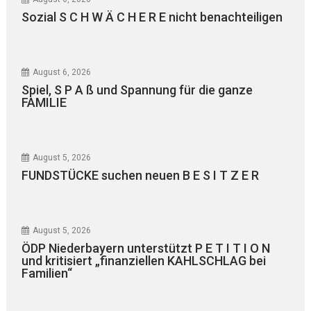
Sozial S C H W Ä C H E R E nicht benachteiligen
August 6, 2026
Spiel, S P A ß und Spannung für die ganze
FAMILIE
August 5, 2026
FUNDSTÜCKE suchen neuen B E S I T Z E R
August 5, 2026
ÖDP Niederbayern unterstützt P E T I T I O N
und kritisiert „finanziellen KAHLSCHLAG bei
Familien“