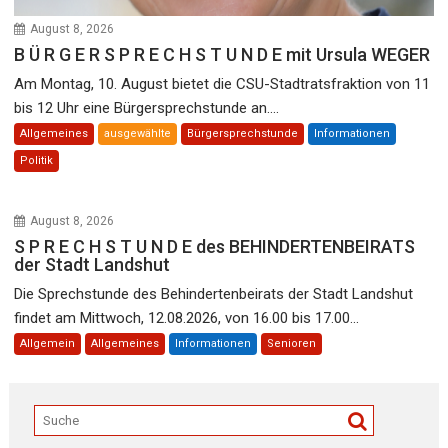
August 8, 2026
B Ü R G E R S P R E C H S T U N D E mit Ursula WEGER
Am Montag, 10. August bietet die CSU-Stadtratsfraktion von 11
bis 12 Uhr eine Bürgersprechstunde an....
Allgemeines
ausgewählte
Bürgersprechstunde
Informationen
Politik
August 8, 2026
S P R E C H S T U N D E des BEHINDERTENBEIRATS
der Stadt Landshut
Die Sprechstunde des Behindertenbeirats der Stadt Landshut
findet am Mittwoch, 12.08.2026, von 16.00 bis 17.00...
Allgemein
Allgemeines
Informationen
Senioren