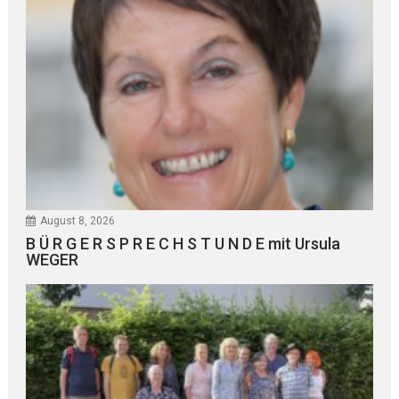
August 8, 2026
B Ü R G E R S P R E C H S T U N D E mit Ursula
WEGER