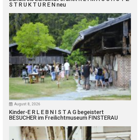
S T R U K T U R E N neu
August 8, 2026
Kinder-E R L E B N I S T A G begeistert
BESUCHER im Freilichtmuseum FINSTERAU