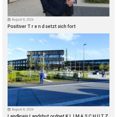
August 8, 2026
Positiver T r e n d setzt sich fort
August 8, 2026
Landkreis Landshut ordnet K L I M A S C H U T Z