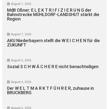
August 7, 2026
MdB Oßner: E L E K T R I F I Z I E R U N G der
Bahnstrecke MÜHLDORF-LANDSHUT stärkt die
Region
August 7, 2026
AKU Niederbayern stellt die W E I C H E N für die
ZUKUNFT
August 6, 2026
Sozial S C H W Ä C H E R E nicht benachteiligen
August 6, 2026
Der W E L T M A R K T F Ü H R E R, zuhause in
BRUCKBERG
August 6, 2026