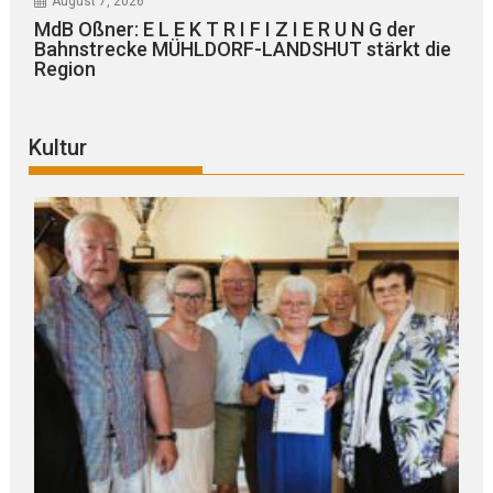
August 7, 2026
MdB Oßner: E L E K T R I F I Z I E R U N G der
Bahnstrecke MÜHLDORF-LANDSHUT stärkt die
Region
Kultur