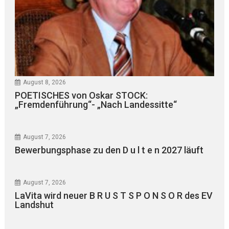
August 8, 2026
POETISCHES von Oskar STOCK:
„Fremdenführung“- „Nach Landessitte“
August 7, 2026
Bewerbungsphase zu den D u l t e n 2027 läuft
August 7, 2026
LaVita wird neuer B R U S T S P O N S O R des EV
Landshut