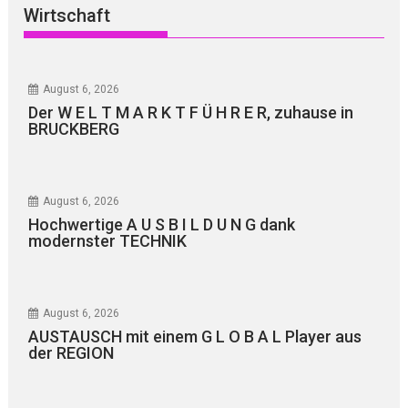
Wirtschaft
August 6, 2026
Der W E L T M A R K T F Ü H R E R, zuhause in
BRUCKBERG
August 6, 2026
Hochwertige A U S B I L D U N G dank
modernster TECHNIK
August 6, 2026
AUSTAUSCH mit einem G L O B A L Player aus
der REGION