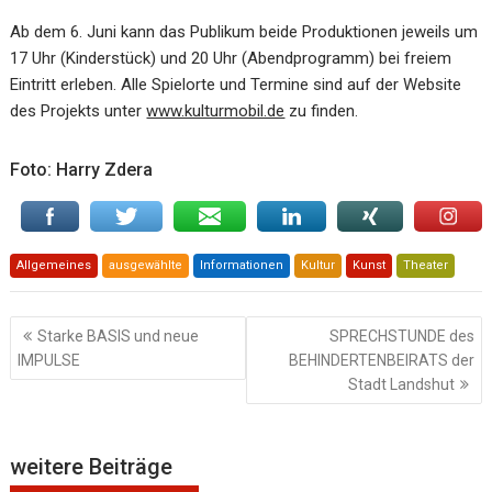
Ab dem 6. Juni kann das Publikum beide Produktionen jeweils um
17 Uhr (Kinderstück) und 20 Uhr (Abendprogramm) bei freiem
Eintritt erleben. Alle Spielorte und Termine sind auf der Website
des Projekts unter
www.kulturmobil.de
zu finden.
Foto: Harry Zdera
Allgemeines
ausgewählte
Informationen
Kultur
Kunst
Theater
Beitragsnavigation
Starke BASIS und neue
SPRECHSTUNDE des
IMPULSE
BEHINDERTENBEIRATS der
Stadt Landshut
weitere Beiträge