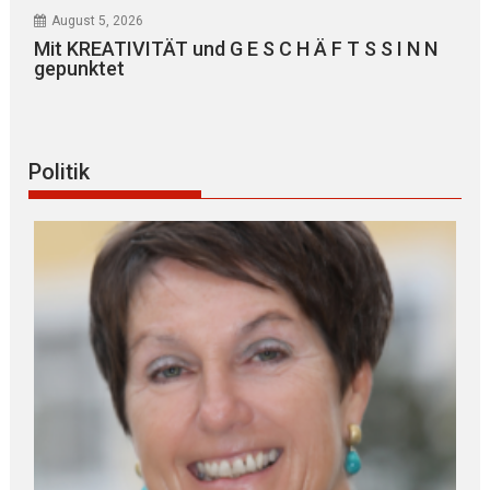
August 5, 2026
Mit KREATIVITÄT und G E S C H Ä F T S S I N N
gepunktet
Politik