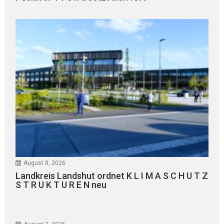
August 8, 2026
Landkreis Landshut ordnet K L I M A S C H U T Z
S T R U K T U R E N neu