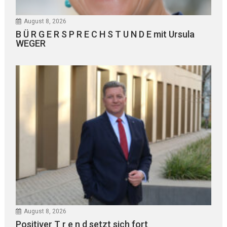
August 8, 2026
B Ü R G E R S P R E C H S T U N D E mit Ursula
WEGER
August 8, 2026
Positiver T r e n d setzt sich fort