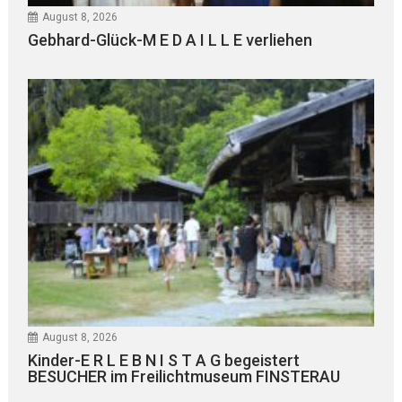
August 8, 2026
Gebhard-Glück-M E D A I L L E verliehen
August 8, 2026
Kinder-E R L E B N I S T A G begeistert
BESUCHER im Freilichtmuseum FINSTERAU