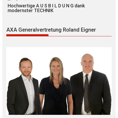
Hochwertige A U S B I L D U N G dank
modernster TECHNIK
AXA Generalvertretung Roland Eigner