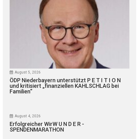
August 5, 2026
ÖDP Niederbayern unterstützt P E T I T I O N
und kritisiert „finanziellen KAHLSCHLAG bei
Familien“
August 4, 2026
Erfolgreicher WirW U N D E R -
SPENDENMARATHON