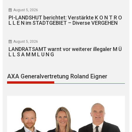
August 5, 2026
PI-LANDSHUT berichtet: Verstärkte K O N T R O
L L E N im STADTGEBIET – Diverse VERGEHEN
August 5, 2026
LANDRATSAMT warnt vor weiterer illegaler M Ü
L L S A M M L U N G
AXA Generalvertretung Roland Eigner