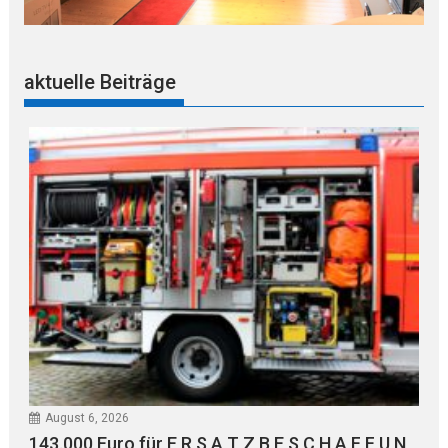
aktuelle Beiträge
August 6, 2026
143.000 Euro für E R S A T Z B E S C H A F F U N