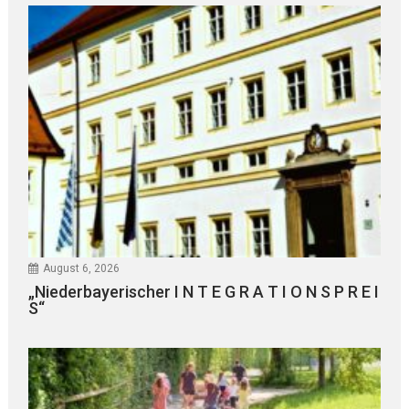
August 6, 2026
„Niederbayerischer I N T E G R A T I O N S P R E I
S“