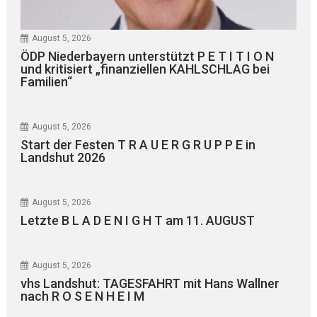
August 5, 2026
ÖDP Niederbayern unterstützt P E T I T I O N
und kritisiert „finanziellen KAHLSCHLAG bei
Familien“
August 5, 2026
Start der Festen T R A U E R G R U P P E in
Landshut 2026
August 5, 2026
Letzte B L A D E N I G H T am 11. AUGUST
August 5, 2026
vhs Landshut: TAGESFAHRT mit Hans Wallner
nach R O S E N H E I M