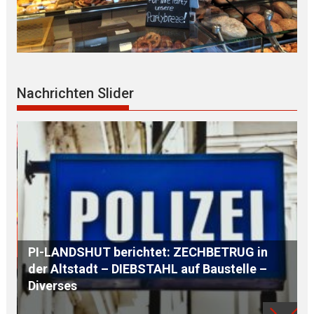
Nachrichten Slider
ECHBETRUG in
f Baustelle –
AUSTAUSCH mit einem G L O B A L
aus der REGION