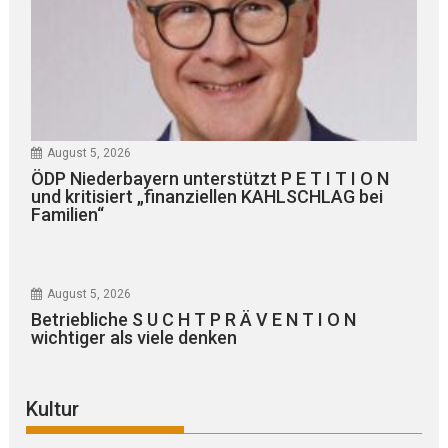
August 5, 2026
ÖDP Niederbayern unterstützt P E T I T I O N
und kritisiert „finanziellen KAHLSCHLAG bei
Familien“
August 5, 2026
Betriebliche S U C H T P R Ä V E N T I O N
wichtiger als viele denken
Kultur