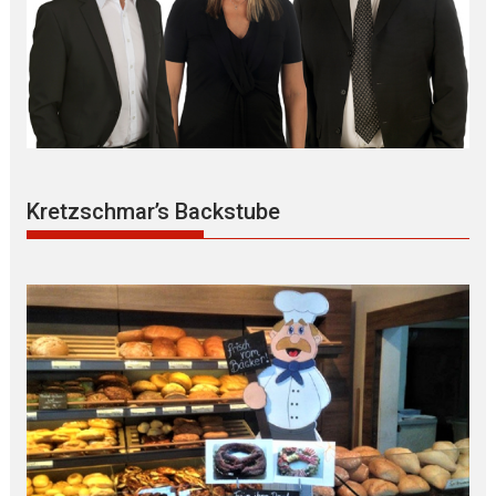
Kretzschmar’s Backstube