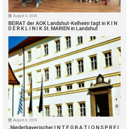
August 6, 2026
BEIRAT der AOK Landshut-Kelheim tagt in K I N
D E R K L I N I K St. MARIEN in Landshut
August 6, 2026
„Niederbayerischer I N T E G R A T I O N S P R E I