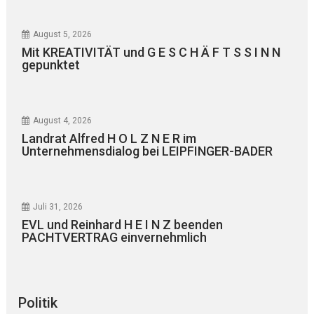
August 5, 2026
Mit KREATIVITÄT und G E S C H Ä F T S S I N N
gepunktet
August 4, 2026
Landrat Alfred H O L Z N E R im
Unternehmensdialog bei LEIPFINGER-BADER
Juli 31, 2026
EVL und Reinhard H E I N Z beenden
PACHTVERTRAG einvernehmlich
Politik