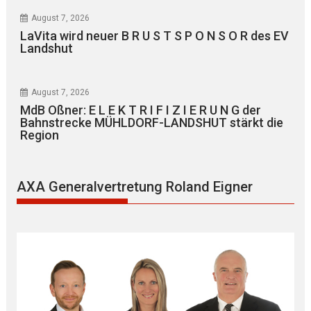
August 7, 2026
LaVita wird neuer B R U S T S P O N S O R des EV
Landshut
August 7, 2026
MdB Oßner: E L E K T R I F I Z I E R U N G der
Bahnstrecke MÜHLDORF-LANDSHUT stärkt die
Region
AXA Generalvertretung Roland Eigner