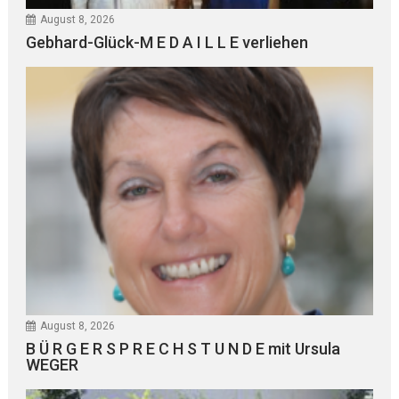
August 8, 2026
Gebhard-Glück-M E D A I L L E verliehen
August 8, 2026
B Ü R G E R S P R E C H S T U N D E mit Ursula
WEGER