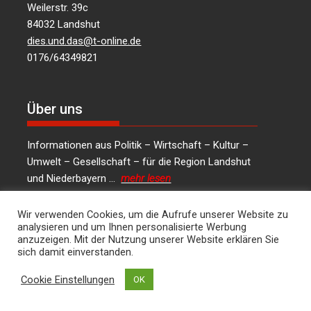
Weilerstr. 39c
84032 Landshut
dies.und.das@t-online.de
0176/64349821
Über uns
Informationen aus Politik – Wirtschaft – Kultur –
Umwelt – Gesellschaft – für die Region Landshut
und Niederbayern …
mehr lesen
Wir verwenden Cookies, um die Aufrufe unserer Website zu
analysieren und um Ihnen personalisierte Werbung
anzuzeigen. Mit der Nutzung unserer Website erklären Sie
Social Media
sich damit einverstanden.
Cookie Einstellungen
OK
LinkedIn
Facebook
Instagram
X