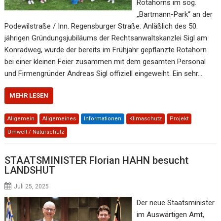
Rotahorns im sog.
„Bartmann-Park“ an der
Podewilstraße / Inn. Regensburger Straße. Anläßlich des 50.
jährigen Gründungsjubiläums der Rechtsanwaltskanzlei Sigl am
Konradweg, wurde der bereits im Frühjahr gepflanzte Rotahorn
bei einer kleinen Feier zusammen mit dem gesamten Personal
und Firmengründer Andreas Sigl offiziell eingeweiht. Ein sehr…
MEHR LESEN
Allgemein
Allgemeines
Informationen
Klimaschutz
Projekt
Umwelt / Naturschutz
STAATSMINISTER Florian HAHN besucht
LANDSHUT
Juli 25, 2025
Der neue Staatsminister
im Auswärtigen Amt,