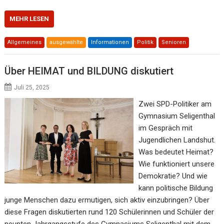
MEHR LESEN
Allgemeines
ausgewählte
Informationen
Politik
Senioren
Über HEIMAT und BILDUNG diskutiert
Juli 25, 2025
Zwei SPD-Politiker am
Gymnasium Seligenthal
im Gespräch mit
Jugendlichen Landshut.
Was bedeutet Heimat?
Wie funktioniert unsere
Demokratie? Und wie
kann politische Bildung
junge Menschen dazu ermutigen, sich aktiv einzubringen? Über
diese Fragen diskutierten rund 120 Schülerinnen und Schüler der
neunten Jahrgangsstufe des Gymnasiums Seligenthal mit dem