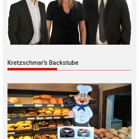
Kretzschmar’s Backstube