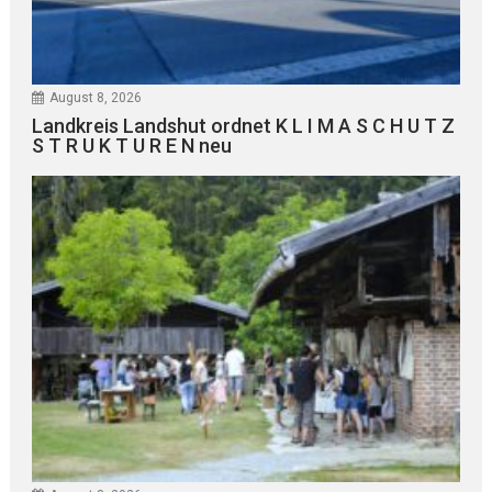
August 8, 2026
Landkreis Landshut ordnet K L I M A S C H U T Z
S T R U K T U R E N neu