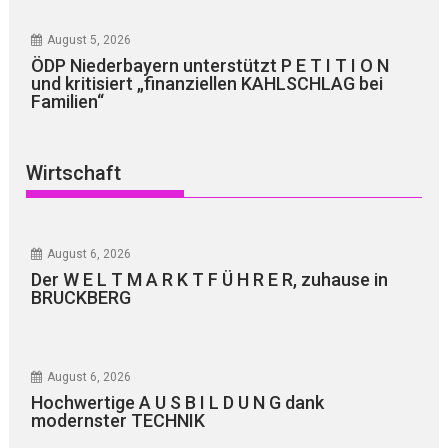
August 5, 2026
ÖDP Niederbayern unterstützt P E T I T I O N
und kritisiert „finanziellen KAHLSCHLAG bei
Familien“
Wirtschaft
August 6, 2026
Der W E L T M A R K T F Ü H R E R, zuhause in
BRUCKBERG
August 6, 2026
Hochwertige A U S B I L D U N G dank
modernster TECHNIK