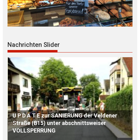
Nachrichten Slider
r Veldener
weiser
S E G N U N G des WEGKREUZES am
Birkenberg