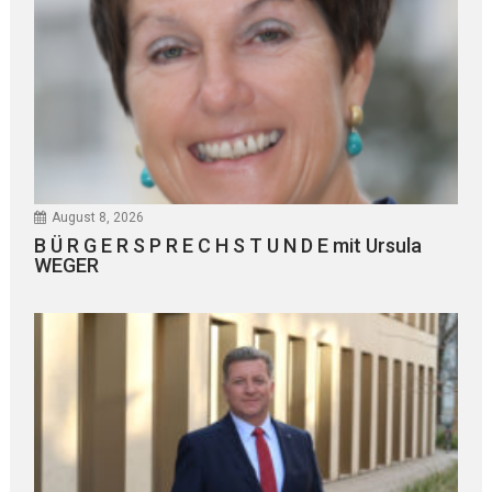
August 8, 2026
B Ü R G E R S P R E C H S T U N D E mit Ursula
WEGER