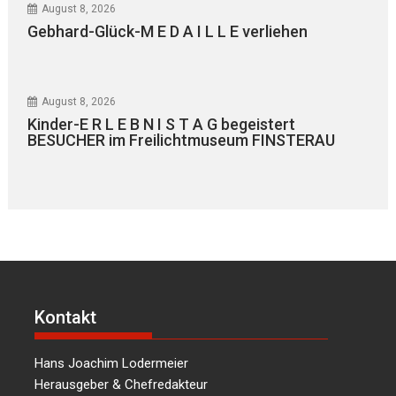
August 8, 2026
Gebhard-Glück-M E D A I L L E verliehen
August 8, 2026
Kinder-E R L E B N I S T A G begeistert
BESUCHER im Freilichtmuseum FINSTERAU
Kontakt
Hans Joachim Lodermeier
Herausgeber & Chefredakteur