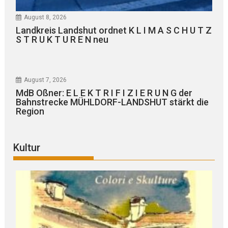
August 8, 2026
Landkreis Landshut ordnet K L I M A S C H U T Z
S T R U K T U R E N neu
August 7, 2026
MdB Oßner: E L E K T R I F I Z I E R U N G der
Bahnstrecke MÜHLDORF-LANDSHUT stärkt die
Region
Kultur