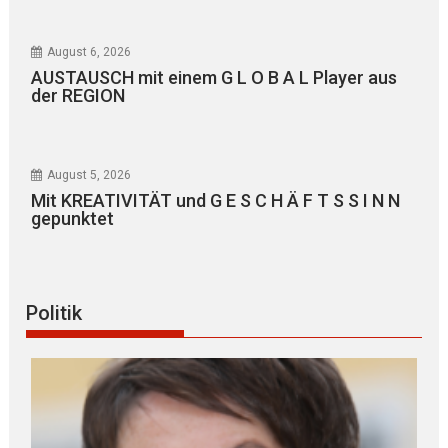
August 6, 2026
AUSTAUSCH mit einem G L O B A L Player aus
der REGION
August 5, 2026
Mit KREATIVITÄT und G E S C H Ä F T S S I N N
gepunktet
Politik