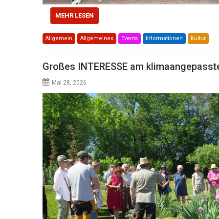
MEHR LESEN
Allgemein
Allgemeines
Events
Informationen
Kultur
Großes INTERESSE am klimaangepass
Mai 28, 2026