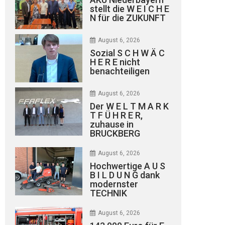
stellt die W E I C H E
N für die ZUKUNFT
August 6, 2026
Sozial S C H W Ä C
H E R E nicht
benachteiligen
August 6, 2026
Der W E L T M A R K
T F Ü H R E R,
zuhause in
BRUCKBERG
August 6, 2026
Hochwertige A U S
B I L D U N G dank
modernster
TECHNIK
August 6, 2026