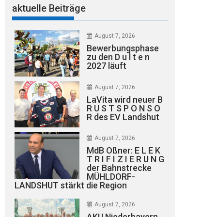
aktuelle Beiträge
August 7, 2026
Bewerbungsphase
zu den D u l t e n
2027 läuft
August 7, 2026
LaVita wird neuer B
R U S T S P O N S O
R des EV Landshut
August 7, 2026
MdB Oßner: E L E K
T R I F I Z I E R U N G
der Bahnstrecke
MÜHLDORF-
LANDSHUT stärkt die Region
August 7, 2026
AKU Niederbayern