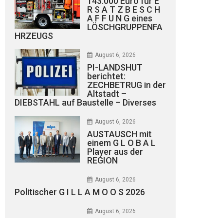
143.000 Euro für E
R S A T Z B E S C H
A F F U N G eines
LÖSCHGRUPPENFA
HRZEUGS
August 6, 2026
PI-LANDSHUT
berichtet:
ZECHBETRUG in der
Altstadt –
DIEBSTAHL auf Baustelle – Diverses
August 6, 2026
AUSTAUSCH mit
einem G L O B A L
Player aus der
REGION
August 6, 2026
Politischer G I L L A M O O S 2026
August 6, 2026