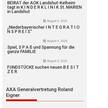
BEIRAT der AOK Landshut-Kelheim
tagt in K I N D E R K L I N I K St. MARIEN
in Landshut
August 6, 2026
„Niederbayerischer I N T E G R A T I O
N S P R E I S“
August 6, 2026
Spiel, S P A ß und Spannung für die
ganze FAMILIE
August 5, 2026
FUNDSTÜCKE suchen neuen B E S I T
Z E R
AXA Generalvertretung Roland
Eigner