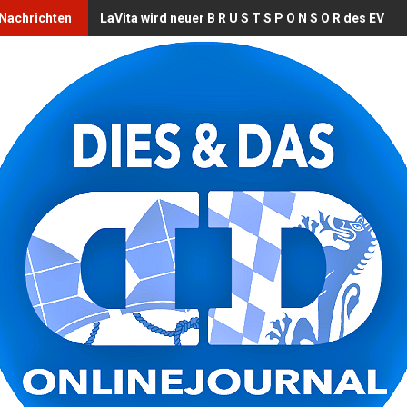
 Nachrichten
LaVita wird neuer B R U S T S P O N S O R des EV L