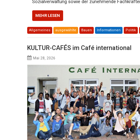
Sozialverwaltung sowie der zunehmende Fachkräft
MEHR LESEN
Allgemeines
ausgewählte
Bauen
Informationen
Politik
KULTUR-CAFÉS im Café international
Mai 28, 2026