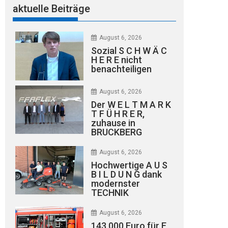
aktuelle Beiträge
August 6, 2026
Sozial S C H W Ä C
H E R E nicht
benachteiligen
August 6, 2026
Der W E L T M A R K
T F Ü H R E R,
zuhause in
BRUCKBERG
August 6, 2026
Hochwertige A U S
B I L D U N G dank
modernster
TECHNIK
August 6, 2026
143.000 Euro für E