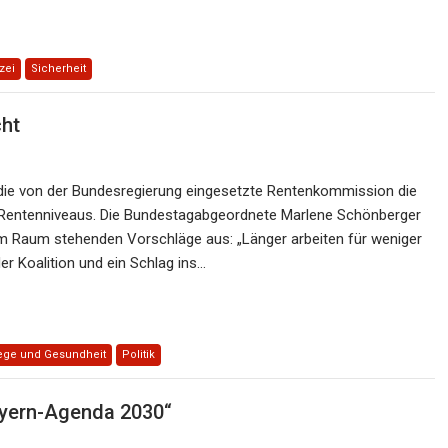
zei
Sicherheit
cht
 die von der Bundesregierung eingesetzte Rentenkommission die
 Rentenniveaus. Die Bundestagabgeordnete Marlene Schönberger
 im Raum stehenden Vorschläge aus: „Länger arbeiten für weniger
er Koalition und ein Schlag ins…
ege und Gesundheit
Politik
yern-Agenda 2030“