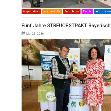
Allgemeines
ausgewählte
Brauchtum
Events
Informatio
Fünf Jahre STREUOBSTPAKT Bayerisch
Mai 23, 2026