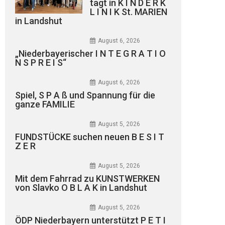
tagt in K I N D E R K
L I N I K St. MARIEN
in Landshut
August 6, 2026
„Niederbayerischer I N T E G R A T I O
N S P R E I S“
August 6, 2026
Spiel, S P A ß und Spannung für die
ganze FAMILIE
August 5, 2026
FUNDSTÜCKE suchen neuen B E S I T
Z E R
August 5, 2026
Mit dem Fahrrad zu KUNSTWERKEN
von Slavko O B L A K in Landshut
August 5, 2026
ÖDP Niederbayern unterstützt P E T I