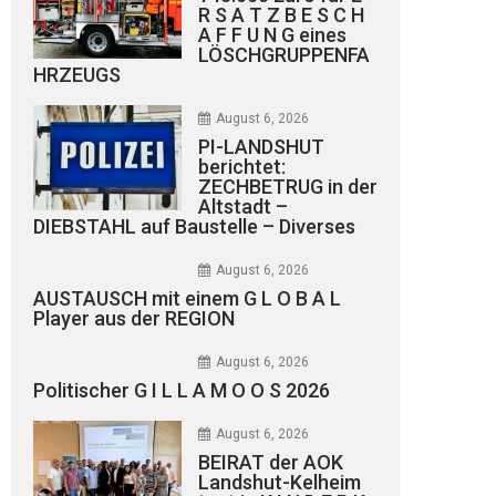
R S A T Z B E S C H
A F F U N G eines
LÖSCHGRUPPENFA
HRZEUGS
August 6, 2026
PI-LANDSHUT
berichtet:
ZECHBETRUG in der
Altstadt –
DIEBSTAHL auf Baustelle – Diverses
August 6, 2026
AUSTAUSCH mit einem G L O B A L
Player aus der REGION
August 6, 2026
Politischer G I L L A M O O S 2026
August 6, 2026
BEIRAT der AOK
Landshut-Kelheim