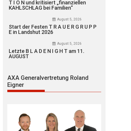
T I O N und kritisiert „finanziellen
KAHLSCHLAG bei Familien“
August 5, 2026
Start der Festen T R A U E R G R U P P
E in Landshut 2026
August 5, 2026
Letzte B L A D E N I G H T am 11.
AUGUST
AXA Generalvertretung Roland
Eigner