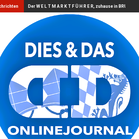
chrichten
Der W E L T M A R K T F Ü H R E R, zuhause in BRUCKB