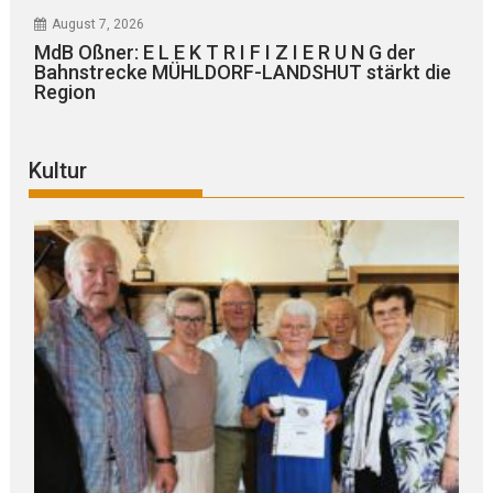
August 7, 2026
MdB Oßner: E L E K T R I F I Z I E R U N G der
Bahnstrecke MÜHLDORF-LANDSHUT stärkt die
Region
Kultur