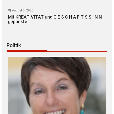
August 5, 2026
Mit KREATIVITÄT und G E S C H Ä F T S S I N N
gepunktet
Politik