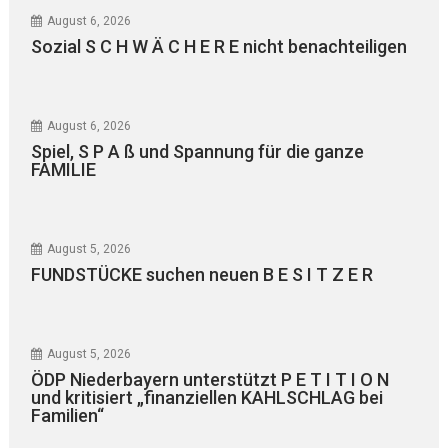
August 6, 2026
Sozial S C H W Ä C H E R E nicht benachteiligen
August 6, 2026
Spiel, S P A ß und Spannung für die ganze
FAMILIE
August 5, 2026
FUNDSTÜCKE suchen neuen B E S I T Z E R
August 5, 2026
ÖDP Niederbayern unterstützt P E T I T I O N
und kritisiert „finanziellen KAHLSCHLAG bei
Familien“