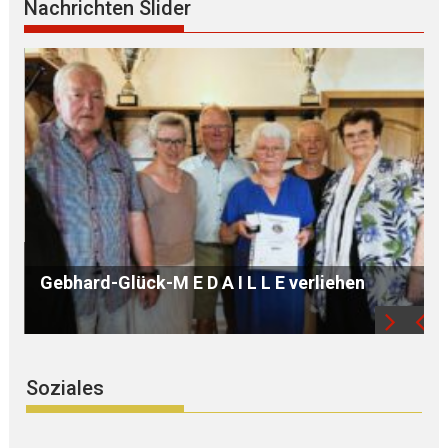
Nachrichten Slider
B Ü R G E R S P R E C H S T U N D E mit Ursula
WEGER
Soziales