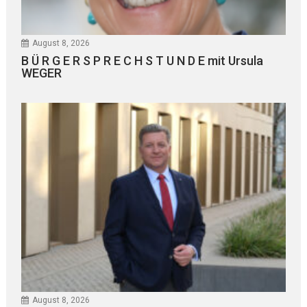
August 8, 2026
B Ü R G E R S P R E C H S T U N D E mit Ursula
WEGER
August 8, 2026