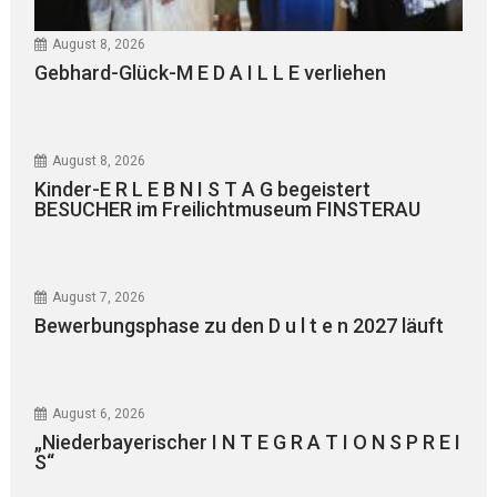
August 8, 2026
Gebhard-Glück-M E D A I L L E verliehen
August 8, 2026
Kinder-E R L E B N I S T A G begeistert
BESUCHER im Freilichtmuseum FINSTERAU
August 7, 2026
Bewerbungsphase zu den D u l t e n 2027 läuft
August 6, 2026
„Niederbayerischer I N T E G R A T I O N S P R E I
S“