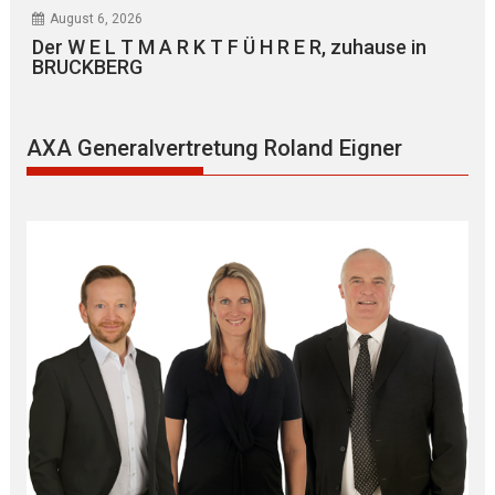
August 6, 2026
Der W E L T M A R K T F Ü H R E R, zuhause in
BRUCKBERG
AXA Generalvertretung Roland Eigner