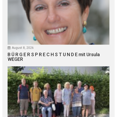
August 8, 2026
B Ü R G E R S P R E C H S T U N D E mit Ursula
WEGER