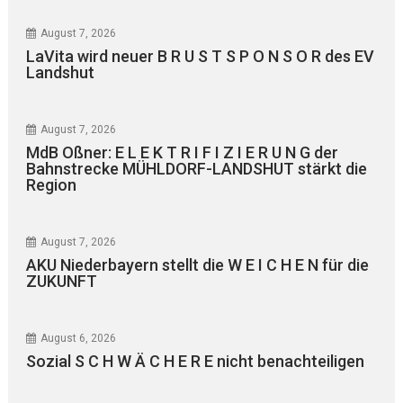
August 7, 2026
LaVita wird neuer B R U S T S P O N S O R des EV
Landshut
August 7, 2026
MdB Oßner: E L E K T R I F I Z I E R U N G der
Bahnstrecke MÜHLDORF-LANDSHUT stärkt die
Region
August 7, 2026
AKU Niederbayern stellt die W E I C H E N für die
ZUKUNFT
August 6, 2026
Sozial S C H W Ä C H E R E nicht benachteiligen