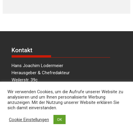
Kontakt
Hans Joachim Lodermeier
Herausgeber & Chefredakteur
Weilerstr. 39c
84032 Landshut
Wir verwenden Cookies, um die Aufrufe unserer Website zu
dies.und.das@t-online.de
analysieren und um Ihnen personalisierte Werbung
0176/64349821
anzuzeigen. Mit der Nutzung unserer Website erklären Sie
sich damit einverstanden.
Cookie Einstellungen
OK
Über uns