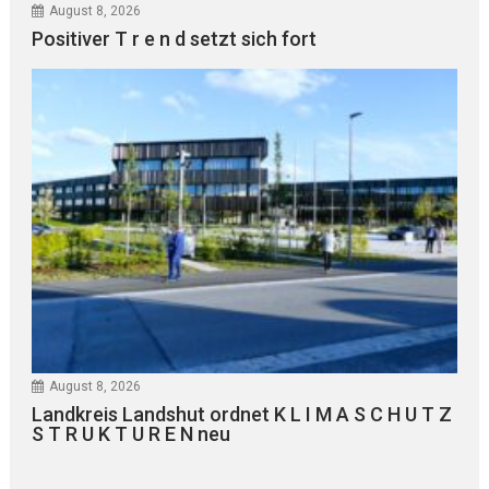
August 8, 2026
Positiver T r e n d setzt sich fort
August 8, 2026
Landkreis Landshut ordnet K L I M A S C H U T Z
S T R U K T U R E N neu