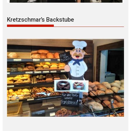
Kretzschmar’s Backstube