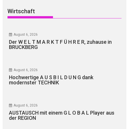
Wirtschaft
August 6, 2026
Der W E L T M A R K T F Ü H R E R, zuhause in
BRUCKBERG
August 6, 2026
Hochwertige A U S B I L D U N G dank
modernster TECHNIK
August 6, 2026
AUSTAUSCH mit einem G L O B A L Player aus
der REGION