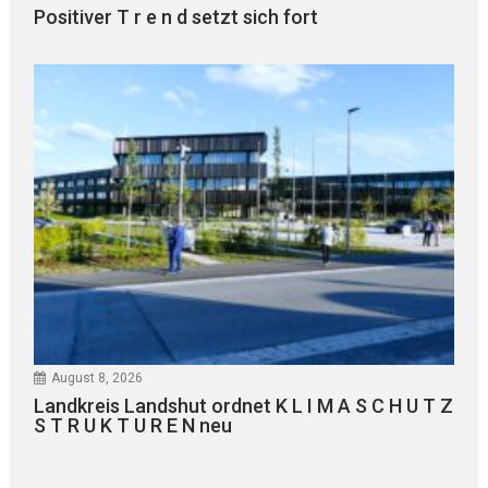
Positiver T r e n d setzt sich fort
August 8, 2026
Landkreis Landshut ordnet K L I M A S C H U T Z
S T R U K T U R E N neu