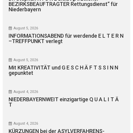
BEZIRKSBEAUFTRAGTER Rettungsdienst“ für
Niederbayern
August 5, 2026
INFORMATIONSABEND für werdende E L T E R N
–TREFFPUNKT verlegt
August 5, 2026
Mit KREATIVITÄT und G E S C H Ä F T S S I N N
gepunktet
August 4, 2026
NIEDERBAYERNWEIT einzigartige Q U A L I T Ä
T
August 4, 2026
KÜRZUNGEN bei der ASYLVERFAHRENS-