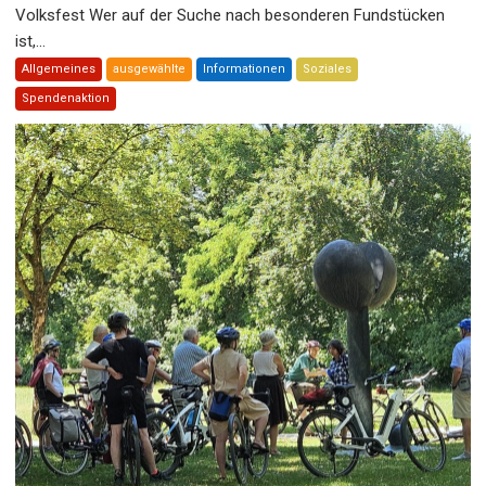
Volksfest Wer auf der Suche nach besonderen Fundstücken
ist,...
Allgemeines
ausgewählte
Informationen
Soziales
Spendenaktion