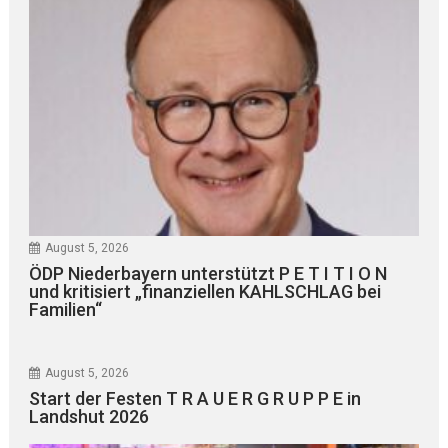
August 5, 2026
ÖDP Niederbayern unterstützt P E T I T I O N
und kritisiert „finanziellen KAHLSCHLAG bei
Familien“
August 5, 2026
Start der Festen T R A U E R G R U P P E in
Landshut 2026