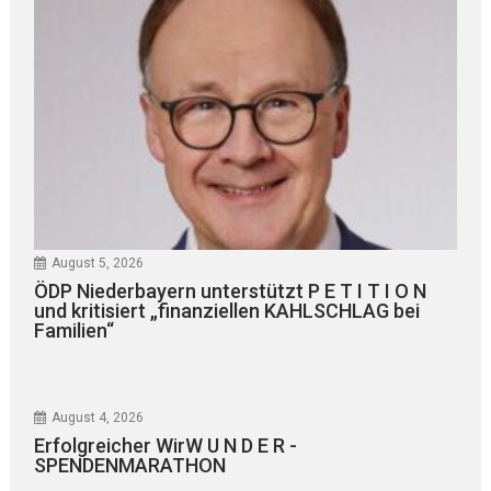
August 5, 2026
ÖDP Niederbayern unterstützt P E T I T I O N
und kritisiert „finanziellen KAHLSCHLAG bei
Familien“
August 4, 2026
Erfolgreicher WirW U N D E R -
SPENDENMARATHON