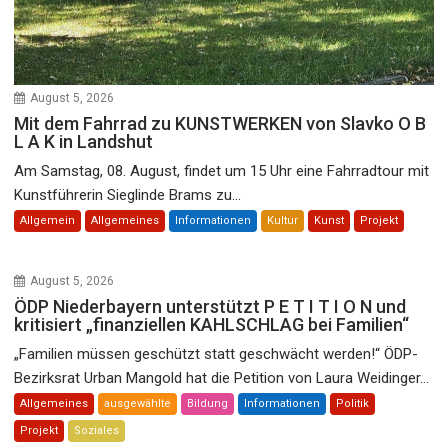
August 5, 2026
Mit dem Fahrrad zu KUNSTWERKEN von Slavko O B
L A K in Landshut
Am Samstag, 08. August, findet um 15 Uhr eine Fahrradtour mit
Kunstführerin Sieglinde Brams zu...
Allgemein
Allgemeines
Informationen
Kultur
Kunst
Projekt
August 5, 2026
ÖDP Niederbayern unterstützt P E T I T I O N und
kritisiert „finanziellen KAHLSCHLAG bei Familien“
„Familien müssen geschützt statt geschwächt werden!“ ÖDP-
Bezirksrat Urban Mangold hat die Petition von Laura Weidinger...
Allgemeines
ausgewählte
Bildung
Informationen
Politik
Projekt
Soziales