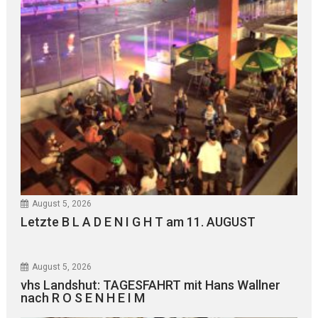
August 5, 2026
Letzte B L A D E N I G H T am 11. AUGUST
August 5, 2026
vhs Landshut: TAGESFAHRT mit Hans Wallner
nach R O S E N H E I M