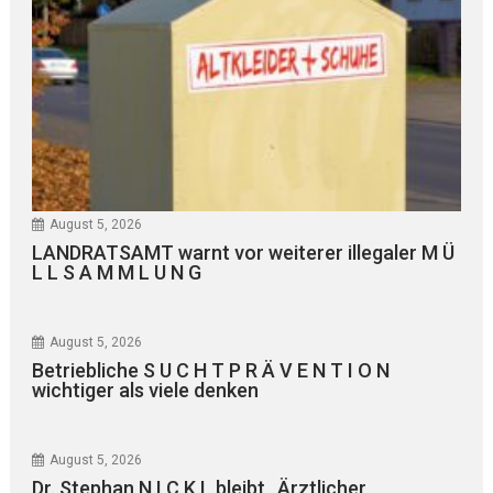
August 5, 2026
LANDRATSAMT warnt vor weiterer illegaler M Ü
L L S A M M L U N G
August 5, 2026
Betriebliche S U C H T P R Ä V E N T I O N
wichtiger als viele denken
August 5, 2026
Dr. Stephan N I C K L bleibt „Ärztlicher