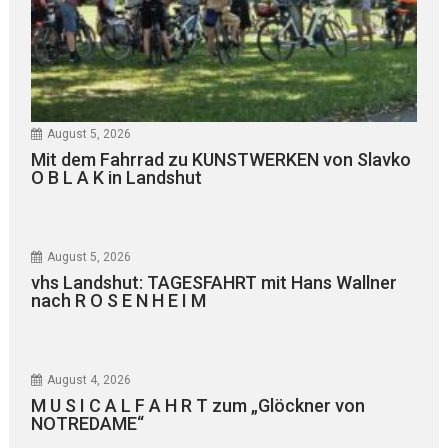
August 5, 2026
Mit dem Fahrrad zu KUNSTWERKEN von Slavko
O B L A K in Landshut
August 5, 2026
vhs Landshut: TAGESFAHRT mit Hans Wallner
nach R O S E N H E I M
August 4, 2026
M U S I C A L F A H R T zum „Glöckner von
NOTREDAME“