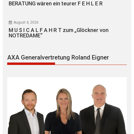
BERATUNG wären ein teurer F E H L E R
August 4, 2026
M U S I C A L F A H R T zum „Glöckner von
NOTREDAME“
AXA Generalvertretung Roland Eigner