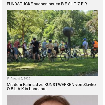
FUNDSTÜCKE suchen neuen B E S I T Z E R
August 5, 2026
Mit dem Fahrrad zu KUNSTWERKEN von Slavko
O B L A K in Landshut