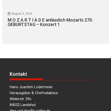
August 4, 2026
M O Z A R T I A D E anlässlich Mozarts 270.
GEBURTSTAG – Konzert 1
Kontakt
Hans Joachim Lodermeier
Herausgeber & Chefredakteur
Weilerstr. 39c
84032 Landshut
dies.und.das@t-online.de