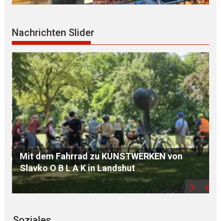
Nachrichten Slider
ÖDP Niederbayern unterstützt P E T I T I O 
von
und kritisiert „finanziellen KAHLSCHLAG be
Familien“
Soziales