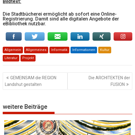
Bildtext:
Die Stadtbücherei ermöglicht ab sofort eine Online-
Registrierung. Damit sind alle digitalen Angebote der
eBibliothek nutzbar.
Allgemein
Allgemeines
Informatik
Informationen
Kultur
Literatur
Projekt
Beitragsnavigation
GEMEINSAM die REGION
Die ARCHITEKTEN der
Landshut gestalten
FUSION
weitere Beiträge