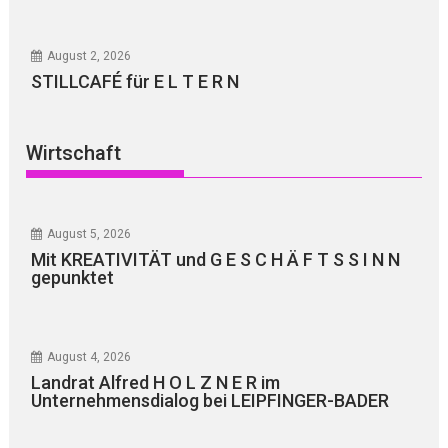
August 2, 2026
STILLCAFÉ für E L T E R N
Wirtschaft
August 5, 2026
Mit KREATIVITÄT und G E S C H Ä F T S S I N N
gepunktet
August 4, 2026
Landrat Alfred H O L Z N E R im
Unternehmensdialog bei LEIPFINGER-BADER