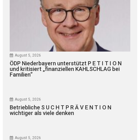
August 5, 2026
ÖDP Niederbayern unterstützt P E T I T I O N
und kritisiert „finanziellen KAHLSCHLAG bei
Familien“
August 5, 2026
Betriebliche S U C H T P R Ä V E N T I O N
wichtiger als viele denken
August 5, 2026