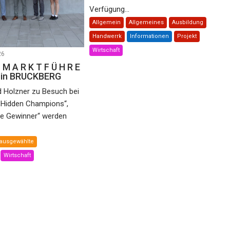
Verfügung...
Allgemein
Allgemeines
Ausbildung
Handwerrk
Informationen
Projekt
Wirtschaft
26
 M A R K T F Ü H R E
e in BRUCKBERG
d Holzner zu Besuch bei
„Hidden Champions“,
he Gewinner“ werden
ausgewählte
Wirtschaft