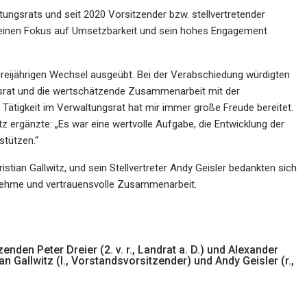
ungsrats und seit 2020 Vorsitzender bzw. stellvertretender
 seinen Fokus auf Umsetzbarkeit und sein hohes Engagement
dreijährigen Wechsel ausgeübt. Bei der Verabschiedung würdigten
srat und die wertschätzende Zusammenarbeit mit der
 Tätigkeit im Verwaltungsrat hat mir immer große Freude bereitet.
utz ergänzte: „Es war eine wertvolle Aufgabe, die Entwicklung der
stützen.“
tian Gallwitz, und sein Stellvertreter Andy Geisler bedankten sich
genehme und vertrauensvolle Zusammenarbeit.
den Peter Dreier (2. v. r., Landrat a. D.) und Alexander
ian Gallwitz (l., Vorstandsvorsitzender) und Andy Geisler (r.,