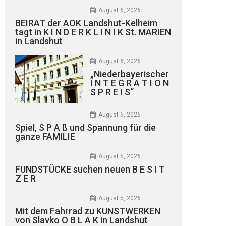
August 6, 2026
BEIRAT der AOK Landshut-Kelheim
tagt in K I N D E R K L I N I K St. MARIEN
in Landshut
August 6, 2026
„Niederbayerischer
I N T E G R A T I O N
S P R E I S“
August 6, 2026
Spiel, S P A ß und Spannung für die
ganze FAMILIE
August 5, 2026
FUNDSTÜCKE suchen neuen B E S I T
Z E R
August 5, 2026
Mit dem Fahrrad zu KUNSTWERKEN
von Slavko O B L A K in Landshut