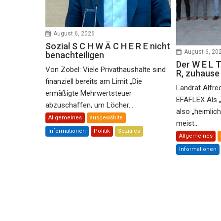
August 6, 2026
Sozial S C H W Ä C H E R E nicht
August 6, 20
benachteiligen
Der W E L T
Von Zobel: Viele Privathaushalte sind
R, zuhaus
finanziell bereits am Limit „Die
Landrat Alfre
ermäßigte Mehrwertsteuer
EFAFLEX Als 
abzuschaffen, um Löcher...
also „heimlic
Allgemeines
ausgewählte
meist...
Informationen
Politik
Soziales
Allgemeines
Informationen