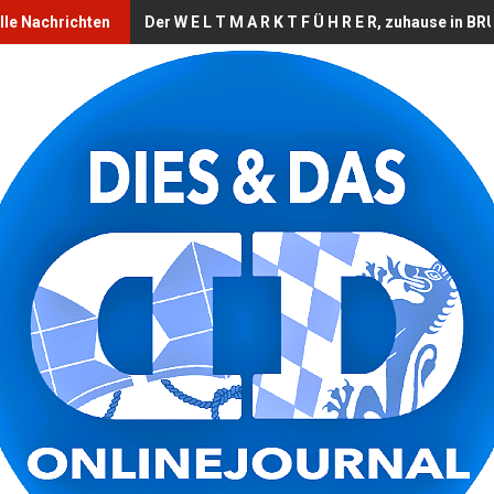
lle Nachrichten
Der W E L T M A R K T F Ü H R E R, zuhause in 