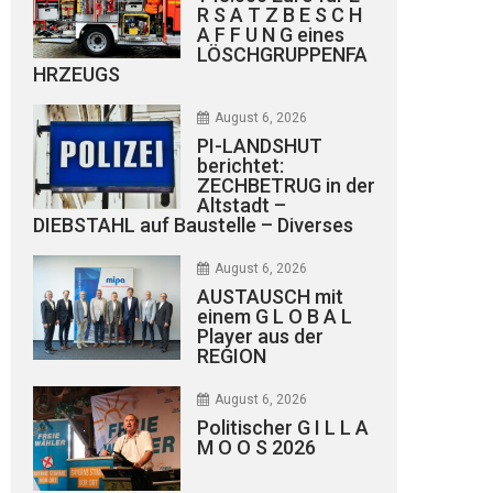
R S A T Z B E S C H
A F F U N G eines
LÖSCHGRUPPENFA
HRZEUGS
August 6, 2026
PI-LANDSHUT
berichtet:
ZECHBETRUG in der
Altstadt –
DIEBSTAHL auf Baustelle – Diverses
August 6, 2026
AUSTAUSCH mit
einem G L O B A L
Player aus der
REGION
August 6, 2026
Politischer G I L L A
M O O S 2026