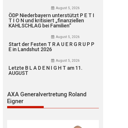
August 5, 2026
ÖDP Niederbayern unterstützt P E T I
T I O N und kritisiert „finanziellen
KAHLSCHLAG bei Familien“
August 5, 2026
Start der Festen T R A U E R G R U P P
E in Landshut 2026
August 5, 2026
Letzte B L A D E N I G H T am 11.
AUGUST
AXA Generalvertretung Roland
Eigner