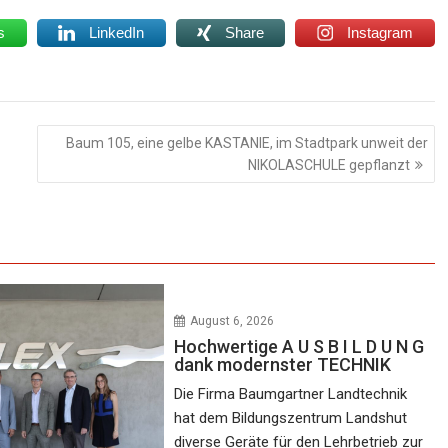
s
LinkedIn
Share
Instagram
Baum 105, eine gelbe KASTANIE, im Stadtpark unweit der
NIKOLASCHULE gepflanzt
August 6, 2026
Hochwertige A U S B I L D U N G
dank modernster TECHNIK
Die Firma Baumgartner Landtechnik
hat dem Bildungszentrum Landshut
diverse Geräte für den Lehrbetrieb zur