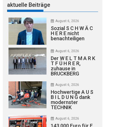
aktuelle Beiträge
August 6, 2026
Sozial S C H W Ä C
H E R E nicht
benachteiligen
August 6, 2026
Der W E L T M A R K
T F Ü H R E R,
zuhause in
BRUCKBERG
August 6, 2026
Hochwertige A U S
B I L D U N G dank
modernster
TECHNIK
August 6, 2026
143.000 Euro für E