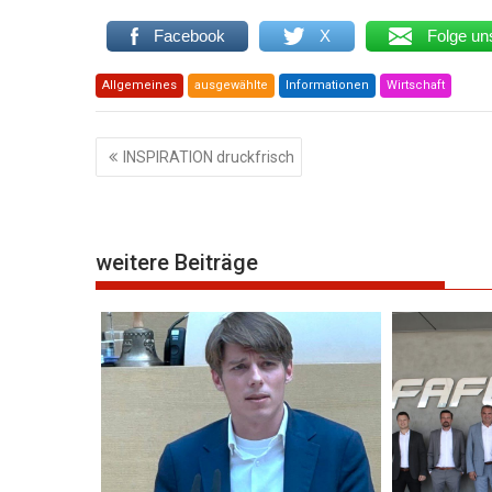
Facebook
X
Folge un
Allgemeines
ausgewählte
Informationen
Wirtschaft
Beitragsnavigation
INSPIRATION druckfrisch
weitere Beiträge