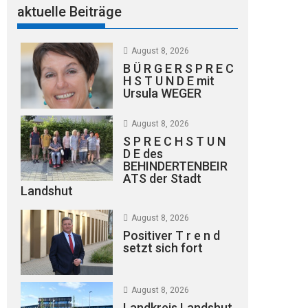
aktuelle Beiträge
August 8, 2026
B Ü R G E R S P R E C
H S T U N D E mit
Ursula WEGER
August 8, 2026
S P R E C H S T U N
D E des
BEHINDERTENBEIR
ATS der Stadt
Landshut
August 8, 2026
Positiver T r e n d
setzt sich fort
August 8, 2026
Landkreis Landshut