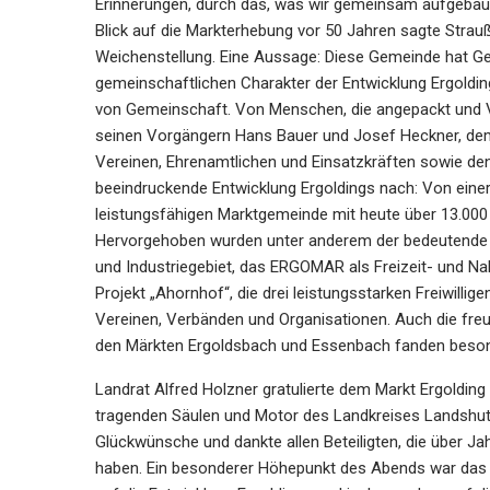
Erinnerungen, durch das, was wir gemeinsam aufgebaut 
Blick auf die Markterhebung vor 50 Jahren sagte Strauß
Weichenstellung. Eine Aussage: Diese Gemeinde hat Ge
gemeinschaftlichen Charakter der Entwicklung Ergoldings
von Gemeinschaft. Von Menschen, die angepackt und 
seinen Vorgängern Hans Bauer und Josef Heckner, dem
Vereinen, Ehrenamtlichen und Einsatzkräften sowie den
beeindruckende Entwicklung Ergoldings nach: Von eine
leistungsfähigen Marktgemeinde mit heute über 13.00
Hervorgehoben wurden unter anderem der bedeutende 
und Industriegebiet, das ERGOMAR als Freizeit- und 
Projekt „Ahornhof“, die drei leistungsstarken Freiwill
Vereinen, Verbänden und Organisationen. Auch die freu
den Märkten Ergoldsbach und Essenbach fanden beso
Landrat Alfred Holzner gratulierte dem Markt Ergolding
tragenden Säulen und Motor des Landkreises Landshut
Glückwünsche und dankte allen Beteiligten, die über 
haben. Ein besonderer Höhepunkt des Abends war das G