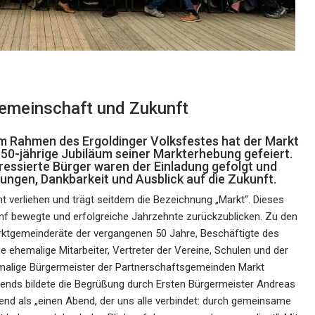
Gemeinschaft und Zukunft
 im Rahmen des Ergoldinger Volksfestes hat der Markt
 50-jährige Jubiläum seiner Markterhebung gefeiert.
essierte Bürger waren der Einladung gefolgt und
ungen, Dankbarkeit und Ausblick auf die Zukunft.
ht verliehen und trägt seitdem die Bezeichnung „Markt“. Dieses
nf bewegte und erfolgreiche Jahrzehnte zurückzublicken. Zu den
rktgemeinderäte der vergangenen 50 Jahre, Beschäftigte des
ehemalige Mitarbeiter, Vertreter der Vereine, Schulen und der
emalige Bürgermeister der Partnerschaftsgemeinden Markt
ends bildete die Begrüßung durch Ersten Bürgermeister Andreas
nd als „einen Abend, der uns alle verbindet: durch gemeinsame