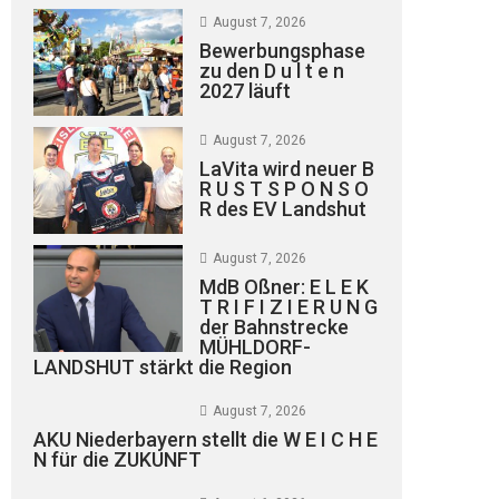
August 7, 2026
Bewerbungsphase
zu den D u l t e n
2027 läuft
August 7, 2026
LaVita wird neuer B
R U S T S P O N S O
R des EV Landshut
August 7, 2026
MdB Oßner: E L E K
T R I F I Z I E R U N G
der Bahnstrecke
MÜHLDORF-
LANDSHUT stärkt die Region
August 7, 2026
AKU Niederbayern stellt die W E I C H E
N für die ZUKUNFT