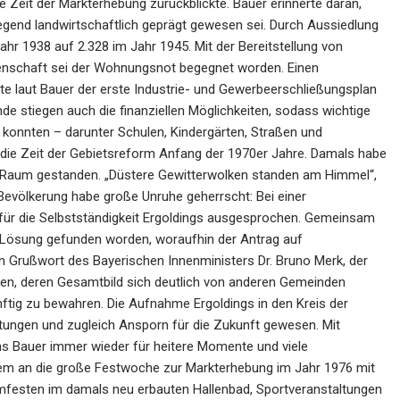
e Zeit der Markterhebung zurückblickte. Bauer erinnerte daran,
egend landwirtschaftlich geprägt gewesen sei. Durch Aussiedlung
ahr 1938 auf 2.328 im Jahr 1945. Mit der Bereitstellung von
nschaft sei der Wohnungsnot begegnet worden. Einen
llte laut Bauer der erste Industrie- und Gewerbeerschließungsplan
 stiegen auch die finanziellen Möglichkeiten, sodass wichtige
konnten – darunter Schulen, Kindergärten, Straßen und
r die Zeit der Gebietsreform Anfang der 1970er Jahre. Damals habe
m Raum gestanden. „Düstere Gewitterwolken standen am Himmel“,
 Bevölkerung habe große Unruhe geherrscht: Bei einer
 für die Selbstständigkeit Ergoldings ausgesprochen. Gemeinsam
 Lösung gefunden worden, woraufhin der Antrag auf
n Grußwort des Bayerischen Innenministers Dr. Bruno Merk, der
n, deren Gesamtbild sich deutlich von anderen Gemeinden
nftig zu bewahren. Die Aufnahme Ergoldings in den Kreis der
tungen und zugleich Ansporn für die Zukunft gewesen. Mit
s Bauer immer wieder für heitere Momente und viele
dem an die große Festwoche zur Markterhebung im Jahr 1976 mit
mfesten im damals neu erbauten Hallenbad, Sportveranstaltungen