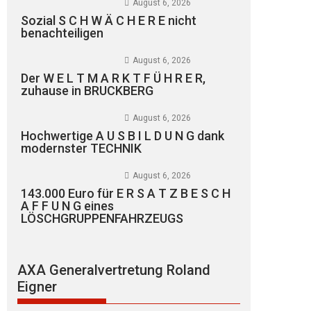
August 6, 2026
Sozial S C H W Ä C H E R E nicht
benachteiligen
August 6, 2026
Der W E L T M A R K T F Ü H R E R,
zuhause in BRUCKBERG
August 6, 2026
Hochwertige A U S B I L D U N G dank
modernster TECHNIK
August 6, 2026
143.000 Euro für E R S A T Z B E S C H
A F F U N G eines
LÖSCHGRUPPENFAHRZEUGS
AXA Generalvertretung Roland
Eigner