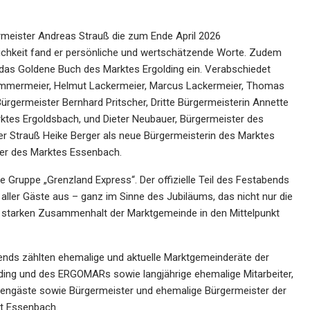
meister Andreas Strauß die zum Ende April 2026
ichkeit fand er persönliche und wertschätzende Worte. Zudem
n das Goldene Buch des Marktes Ergolding ein. Verabschiedet
mmermeier, Helmut Lackermeier, Marcus Lackermeier, Thomas
ürgermeister Bernhard Pritscher, Dritte Bürgermeisterin Annette
ktes Ergoldsbach, und Dieter Neubauer, Bürgermeister des
er Strauß Heike Berger als neue Bürgermeisterin des Marktes
ter des Marktes Essenbach.
Gruppe „Grenzland Express“. Der offizielle Teil des Festabends
aller Gäste aus – ganz im Sinne des Jubiläums, das nicht nur die
n starken Zusammenhalt der Marktgemeinde in den Mittelpunkt
nds zählten ehemalige und aktuelle Marktgemeinderäte der
ding und des ERGOMARs sowie langjährige ehemalige Mitarbeiter,
Ehrengäste sowie Bürgermeister und ehemalige Bürgermeister der
t Essenbach.