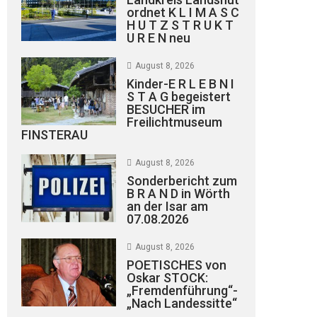
ordnet K L I M A S C
H U T Z S T R U K T
U R E N neu
August 8, 2026
Kinder-E R L E B N I
S T A G begeistert
BESUCHER im
Freilichtmuseum
FINSTERAU
August 8, 2026
Sonderbericht zum
B R A N D in Wörth
an der Isar am
07.08.2026
August 8, 2026
POETISCHES von
Oskar STOCK:
„Fremdenführung“-
„Nach Landessitte“