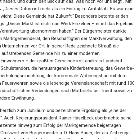
haben, und durch den Blick auf das, was noch vor uns liegt“. Mit
: „Dieses Datum ist mehr als ein Eintrag im Amtsblatt. Es war eine
wicht. Diese Gemeinde hat Zukunft.“ Besonders betonte er den
: „Dieser Markt ist nicht das Werk Einzelner – er ist das Ergebnis
Verantwortung übernommen haben.“ Der Bürgermeister dankte
 Marktgemeinderat, den Beschäftigten der Marktverwaltung, den
 Unternehmen vor Ort. In seiner Rede zeichnete Strauß die
r aufstrebenden Gemeinde hin zu einer modernen,
0 Einwohnern – der größten Gemeinde im Landkreis Landshut.
Schulstandort, die herausragende Kinderbetreuung, das Gewerbe-
Naherholungseinrichtung, der kommunale Wohnungsbau mit dem
igen Feuerwehren sowie die lebendige Vereinslandschaft mit rund 100
ndschaftlichen Verbindungen nach Mattarello bei Trient sowie zu
ndere Erwähnung.
 herzlich zum Jubiläum und bezeichnete Ergolding als „eine der
“. Auch Regierungspräsident Rainer Haselbeck überbrachte seine
Jahrzehnte hinweg zum Erfolg der Marktgemeinde beigetragen
rußwort von Bürgermeister a. D. Hans Bauer, der als Zeitzeuge