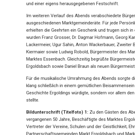
und einer eigens herausgegebenen Festschrift.
Im weiteren Verlauf des Abends verabschiedete Bürger
ausgeschiedenen Marktgemeinderäte. Für jede Persönl
erhielten die Geehrten ein Geschenk und trugen sich i
wurden Franz Grosser, Dr. Dagmar Hofmann, Georg Ka
Lackermeier, Ugur Sahin, Anton Wackerbauer, Zweiter B
Kiermaier sowie Ludwig Robold, Bürgermeister des Mar
Marktes Essenbach. Gleichzeitig begrüßte Bürgermeist
Ergoldsbach sowie Daniel Braun als neuen Bürgermeis
Für die musikalische Umrahmung des Abends sorgte die 
klang schließlich in einem gemütlichen Beisammensein 
Geschichte Ergoldings würdigte, sondern vor allem de
stellte.
Bildunterschrift (Titelfoto) 1:
Zu den Gästen des Abe
vergangenen 50 Jahre, Beschäftigte des Marktes Ergol
Vertreter der Vereine, Schulen und der Geistlichkeit, 
Partnerschaftsgemeinden Markt Ergoldsbach und Mark