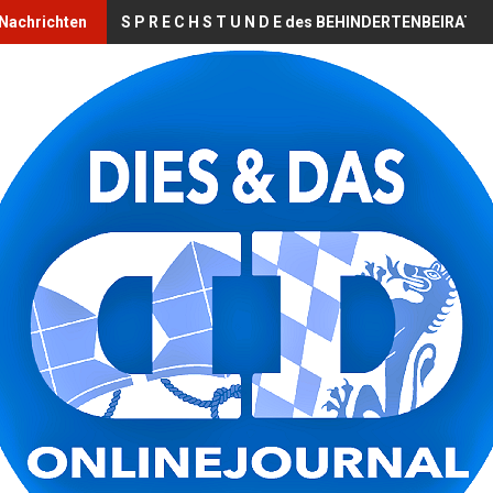
 Nachrichten
S P R E C H S T U N D E des BEHINDERTENBEIRATS 