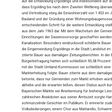
auf die Entwicklung Ergoldings und insbesondere auf di
dass Ergolding bis nach dem Zweiten Weltkrieg überwi
und Vertreibung stieg die Einwohnerzahl von 1.453 im J
Bauland und der Gründung einer Wohnungsbaugenosse
entscheidenden Schritt für die weitere Entwicklung ste
aus dem Jahr 1963 dar. Mit dem Wachstum der Gemeinde
Einrichtungen der Daseinsvorsorge geschaffen werden 
Kanalisation. Besonders eindrucksvoll schilderte Baue
die Eingemeindung Ergoldings in die Stadt Landshut i
zitierte Bauer aus damaligen Zeitungsberichten. In der
Bürgerbefragung hätten sich schließlich 90,58 Prozent
mit der Stadt-Umland-Kommission sei schließlich eine
Markterhebung folgte. Bauer zitierte aus dem damalige
betonte, dass nur Gemeinden zum Markt erhoben würde
abhebe und die erwarten ließen, diesen Status auch kü
Bayerischen Märkte sei Anerkennung für bisherige Leis
zahlreichen Anekdoten aus seiner Amtszeit sorgte Han
schmunzelnde Gesichter im Publikum. Er erinnerte zu
Volksliedersingen, einem Chor aus Mattarello, Schwim