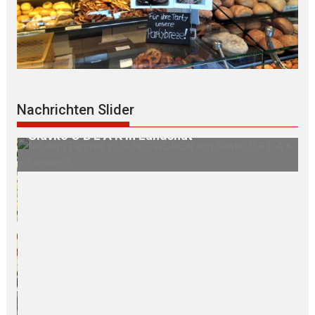
ÖDP Niederbayern unterstützt P E
Nachrichten Slider
STWERKEN von
und kritisiert „finanziellen KA
ut
Familien“