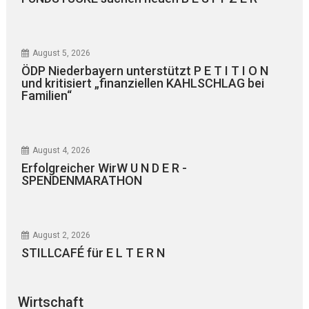
August 5, 2026
ÖDP Niederbayern unterstützt P E T I T I O N
und kritisiert „finanziellen KAHLSCHLAG bei
Familien“
August 4, 2026
Erfolgreicher WirW U N D E R -
SPENDENMARATHON
August 2, 2026
STILLCAFÉ für E L T E R N
Wirtschaft