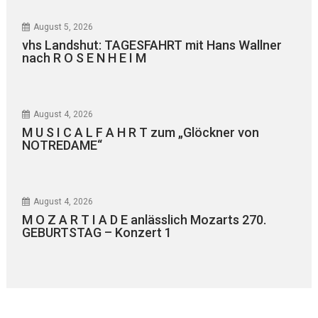
August 5, 2026
vhs Landshut: TAGESFAHRT mit Hans Wallner
nach R O S E N H E I M
August 4, 2026
M U S I C A L F A H R T zum „Glöckner von
NOTREDAME“
August 4, 2026
M O Z A R T I A D E anlässlich Mozarts 270.
GEBURTSTAG – Konzert 1