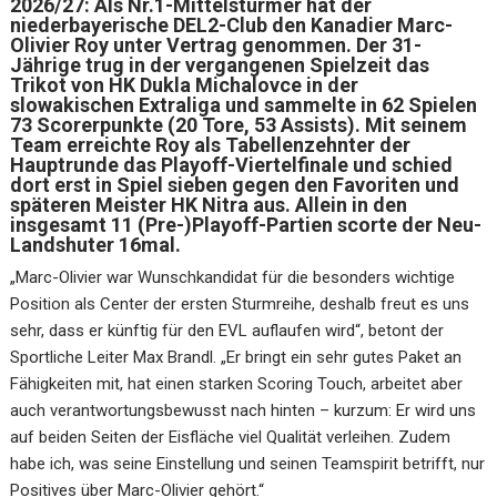
2026/27: Als Nr.1-Mittelstürmer hat der
niederbayerische DEL2-Club den Kanadier Marc-
Olivier Roy unter Vertrag genommen. Der 31-
Jährige trug in der vergangenen Spielzeit das
Trikot von HK Dukla Michalovce in der
slowakischen Extraliga und sammelte in 62 Spielen
73 Scorerpunkte (20 Tore, 53 Assists). Mit seinem
Team erreichte Roy als Tabellenzehnter der
Hauptrunde das Playoff-Viertelfinale und schied
dort erst in Spiel sieben gegen den Favoriten und
späteren Meister HK Nitra aus. Allein in den
insgesamt 11 (Pre-)Playoff-Partien scorte der Neu-
Landshuter 16mal.
„Marc-Olivier war Wunschkandidat für die besonders wichtige
Position als Center der ersten Sturmreihe, deshalb freut es uns
sehr, dass er künftig für den EVL auflaufen wird“, betont der
Sportliche Leiter Max Brandl. „Er bringt ein sehr gutes Paket an
Fähigkeiten mit, hat einen starken Scoring Touch, arbeitet aber
auch verantwortungsbewusst nach hinten – kurzum: Er wird uns
auf beiden Seiten der Eisfläche viel Qualität verleihen. Zudem
habe ich, was seine Einstellung und seinen Teamspirit betrifft, nur
Positives über Marc-Olivier gehört.“