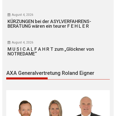
August 4, 2026
KÜRZUNGEN bei der ASYLVERFAHRENS-
BERATUNG wären ein teurer F E H L E R
August 4, 2026
M U S I C A L F A H R T zum „Glöckner von
NOTREDAME“
AXA Generalvertretung Roland Eigner