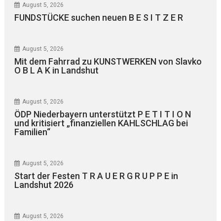
August 5, 2026
FUNDSTÜCKE suchen neuen B E S I T Z E R
August 5, 2026
Mit dem Fahrrad zu KUNSTWERKEN von Slavko
O B L A K in Landshut
August 5, 2026
ÖDP Niederbayern unterstützt P E T I T I O N
und kritisiert „finanziellen KAHLSCHLAG bei
Familien“
August 5, 2026
Start der Festen T R A U E R G R U P P E in
Landshut 2026
August 5, 2026