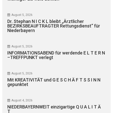
August 5, 2026
Dr. Stephan N I C K L bleibt „Ärztlicher
BEZIRKSBEAUFTRAGTER Rettungsdienst“ für
Niederbayern
August 5, 2026
INFORMATIONSABEND für werdende E L T E R N
–TREFFPUNKT verlegt
August 5, 2026
Mit KREATIVITÄT und G E S C H Ä F T S S I N N
gepunktet
August 4, 2026
NIEDERBAYERNWEIT einzigartige Q U A L I T Ä
T