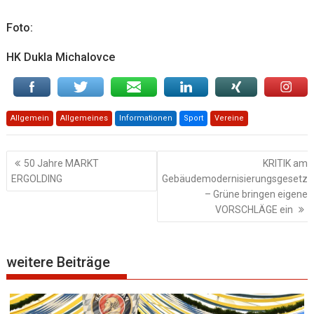
Foto:
HK Dukla Michalovce
Allgemein
Allgemeines
Informationen
Sport
Vereine
Beitragsnavigation
50 Jahre MARKT
KRITIK am
ERGOLDING
Gebäudemodernisierungsgesetz
– Grüne bringen eigene
VORSCHLÄGE ein
weitere Beiträge