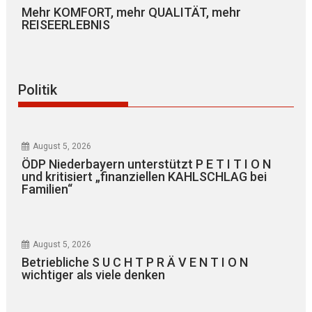
Mehr KOMFORT, mehr QUALITÄT, mehr
REISEERLEBNIS
Politik
August 5, 2026
ÖDP Niederbayern unterstützt P E T I T I O N
und kritisiert „finanziellen KAHLSCHLAG bei
Familien“
August 5, 2026
Betriebliche S U C H T P R Ä V E N T I O N
wichtiger als viele denken