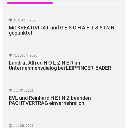
August 5, 2026
Mit KREATIVITÄT und G E S C H Ä F T S S I N N
gepunktet
August 4, 2026
Landrat Alfred H O L Z N E R im
Unternehmensdialog bei LEIPFINGER-BADER
Juli 31, 2026
EVL und Reinhard H E I N Z beenden
PACHTVERTRAG einvernehmlich
Juli 30, 2026