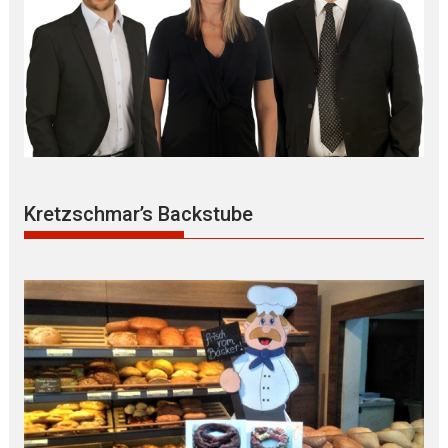
Kretzschmar’s Backstube