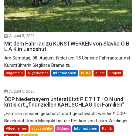
August 5, 2026
Mit dem Fahrrad zu KUNSTWERKEN von Slavko O B
L A K in Landshut
Am Samstag, 08. August, findet um 15 Uhr eine Fahrradtour mit
Kunstführerin Sieglinde Brams zu...
Allgemein
Allgemeines
Informationen
Kultur
Kunst
Projekt
August 5, 2026
ÖDP Niederbayern unterstützt P E T I T I O N und
kritisiert „finanziellen KAHLSCHLAG bei Familien“
„Familien müssen geschützt statt geschwächt werden!“ ÖDP-
Bezirksrat Urban Mangold hat die Petition von Laura Weidinger...
Allgemeines
ausgewählte
Bildung
Informationen
Politik