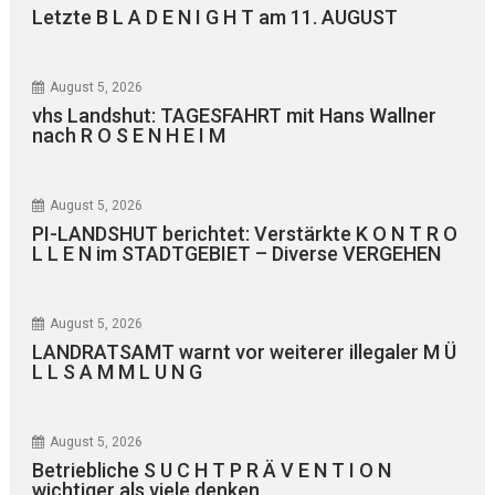
Letzte B L A D E N I G H T am 11. AUGUST
August 5, 2026
vhs Landshut: TAGESFAHRT mit Hans Wallner
nach R O S E N H E I M
August 5, 2026
PI-LANDSHUT berichtet: Verstärkte K O N T R O
L L E N im STADTGEBIET – Diverse VERGEHEN
August 5, 2026
LANDRATSAMT warnt vor weiterer illegaler M Ü
L L S A M M L U N G
August 5, 2026
Betriebliche S U C H T P R Ä V E N T I O N
wichtiger als viele denken