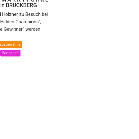
e in BRUCKBERG
d Holzner zu Besuch bei
„Hidden Champions“,
he Gewinner“ werden
ausgewählte
Wirtschaft
 Spannung für die