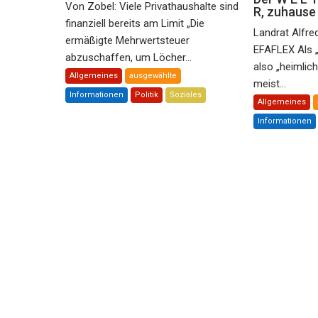
Von Zobel: Viele Privathaushalte sind
R, zuhaus
finanziell bereits am Limit „Die
Landrat Alfre
ermäßigte Mehrwertsteuer
EFAFLEX Als 
abzuschaffen, um Löcher...
also „heimlic
Allgemeines
ausgewählte
meist...
Informationen
Politik
Soziales
Allgemeines
Informationen
Spiel, S P A ß und
ganze FAMILIE