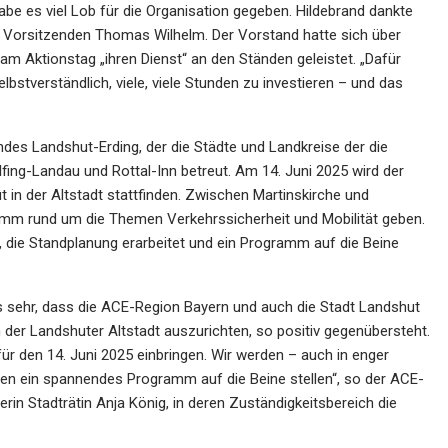
be es viel Lob für die Organisation gegeben. Hildebrand dankte
m Vorsitzenden Thomas Wilhelm. Der Vorstand hatte sich über
am Aktionstag „ihren Dienst“ an den Ständen geleistet. „Dafür
bstverständlich, viele, viele Stunden zu investieren – und das
andes Landshut-Erding, der die Städte und Landkreise der die
lfing-Landau und Rottal-Inn betreut. Am 14. Juni 2025 wird der
 in der Altstadt stattfinden. Zwischen Martinskirche und
amm rund um die Themen Verkehrssicherheit und Mobilität geben.
die Standplanung erarbeitet und ein Programm auf die Beine
s sehr, dass die ACE-Region Bayern und auch die Stadt Landshut
der Landshuter Altstadt auszurichten, so positiv gegenübersteht.
ür den 14. Juni 2025 einbringen. Wir werden – auch in enger
 ein spannendes Programm auf die Beine stellen“, so der ACE-
erin Stadträtin Anja König, in deren Zuständigkeitsbereich die