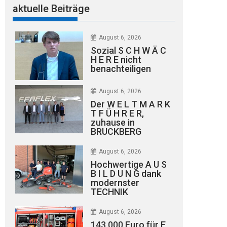
aktuelle Beiträge
August 6, 2026
Sozial S C H W Ä C
H E R E nicht
benachteiligen
August 6, 2026
Der W E L T M A R K
T F Ü H R E R,
zuhause in
BRUCKBERG
August 6, 2026
Hochwertige A U S
B I L D U N G dank
modernster
TECHNIK
August 6, 2026
143.000 Euro für E