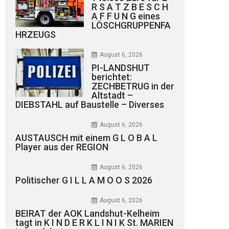
R S A T Z B E S C H
A F F U N G eines
LÖSCHGRUPPENFA
HRZEUGS
August 6, 2026
PI-LANDSHUT
berichtet:
ZECHBETRUG in der
Altstadt –
DIEBSTAHL auf Baustelle – Diverses
August 6, 2026
AUSTAUSCH mit einem G L O B A L
Player aus der REGION
August 6, 2026
Politischer G I L L A M O O S 2026
August 6, 2026
BEIRAT der AOK Landshut-Kelheim
tagt in K I N D E R K L I N I K St. MARIEN