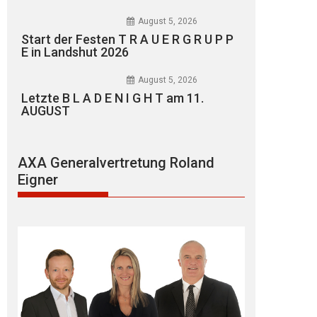
August 5, 2026
Start der Festen T R A U E R G R U P P
E in Landshut 2026
August 5, 2026
Letzte B L A D E N I G H T am 11.
AUGUST
AXA Generalvertretung Roland
Eigner