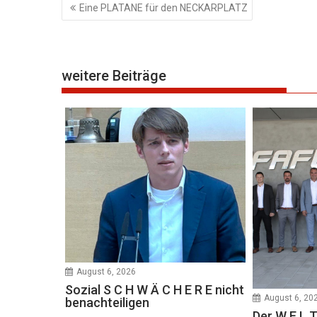
Beitragsnavigation
Eine PLATANE für den NECKARPLATZ
weitere Beiträge
August 6, 2026
Sozial S C H W Ä C H E R E nicht
August 6, 20
benachteiligen
Der W E L T