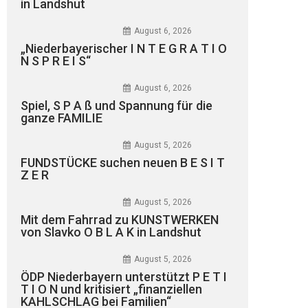
in Landshut
August 6, 2026
„Niederbayerischer I N T E G R A T I O
N S P R E I S“
August 6, 2026
Spiel, S P A ß und Spannung für die
ganze FAMILIE
August 5, 2026
FUNDSTÜCKE suchen neuen B E S I T
Z E R
August 5, 2026
Mit dem Fahrrad zu KUNSTWERKEN
von Slavko O B L A K in Landshut
August 5, 2026
ÖDP Niederbayern unterstützt P E T I
T I O N und kritisiert „finanziellen
KAHLSCHLAG bei Familien“