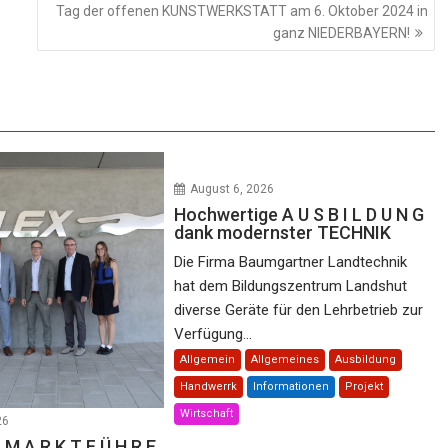
Tag der offenen KUNSTWERKSTATT am 6. Oktober 2024 in
ganz NIEDERBAYERN!
August 6, 2026
Hochwertige A U S B I L D U N G
dank modernster TECHNIK
Die Firma Baumgartner Landtechnik
hat dem Bildungszentrum Landshut
diverse Geräte für den Lehrbetrieb zur
Verfügung...
Allgemein
Allgemeines
Ausbildung
Handwerrk
Informationen
Projekt
Wirtschaft
26
 M A R K T F Ü H R E