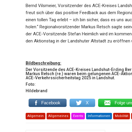
Bernd Vilsmeier, Vorsitzender des ACE-Kreises Landshu
freut sich über das positive Feedback aus dem Regiona
einen tollen Tag erlebt – ich bin sicher, dass es uns au
holen.“ Regionalvorsitzender Markus Retsch sagte sein
der ACE-Vorsitzende Stefan Heimlich wird im kommende
den Aktionstag in der Landshuter Altstadt zu eröffnen
Bildbeschreibung:
Der Vorsitzende des ACE-Kreises Landshut-Erding Bern
Markus Retsch (re.) waren beim gelungenen ACE-Aktion
ACE-Verkehrssicherheitstag 2025 in Landshut.
Foto:
Hildebrand
Facebook
X
Folge un
Allgemein
Allgemeines
Events
Informationen
Mobilität