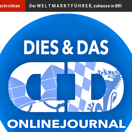
achrichten
Der W E L T M A R K T F Ü H R E R, zuhause in BRUCK