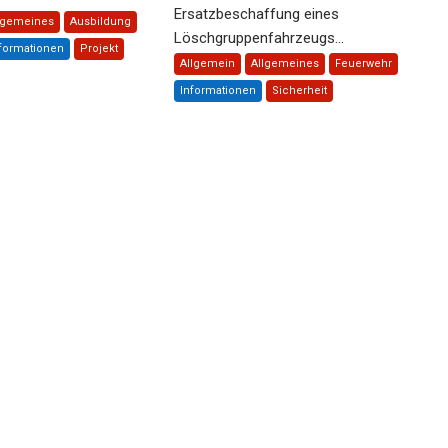
Ersatzbeschaffung eines
lgemeines
Ausbildung
Löschgruppenfahrzeugs...
formationen
Projekt
Allgemein
Allgemeines
Feuerwehr
Informationen
Sicherheit