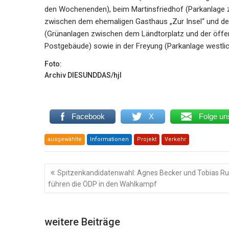
den Wochenenden), beim Martinsfriedhof (Parkanlage 
zwischen dem ehemaligen Gasthaus „Zur Insel“ und d
(Grünanlagen zwischen dem Ländtorplatz und der öffent
Postgebäude) sowie in der Freyung (Parkanlage westlic
Foto:
Archiv DIESUNDDAS/hjl
Facebook
X
Folge un
ausgewählte
Informationen
Projekt
Verkehr
Beitragsnavigation
Spitzenkandidatenwahl: Agnes Becker und Tobias Ru
führen die ÖDP in den Wahlkampf
weitere Beiträge