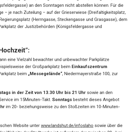
feldergasse) an den Sonntagen nicht abstellen können. Für die
 – je nach Zuteilung – auf der Grieserwiese (Dreifaltigkeitsplatz,
 Regierungsplatz (Herrngasse, Steckengasse und Grasgasse), dem
arkplatz der Justizbehörden (Königsfeldergasse und
Hochzeit“:
kann eine Vielzahl bewachter und unbewachter Parkplätze
ispielsweise der Großparkplatz beim
Einkaufszentrum
Parkplatz beim
„Messegelände“
, Niedermayerstraße 100, zur
tags in der Zeit von 13.30 Uhr bis
21 Uhr
sowie an den
Service im 15Minuten-Takt.
Sonntags
besteht dieses Angebot
Uhr
im 20- beziehungsweise zu den Stoßzeiten im 10-Minuten-
tischen Website unter
www.landshut.de/infoslaho
sowie über die