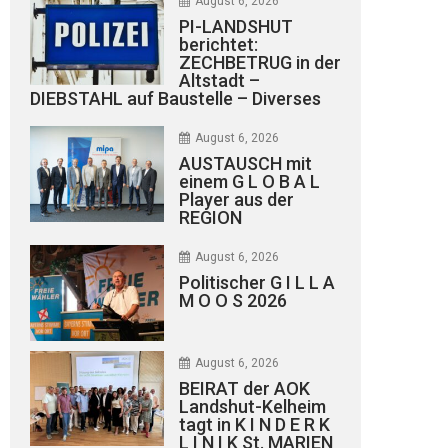
August 6, 2026
PI-LANDSHUT
berichtet:
ZECHBETRUG in der
Altstadt –
DIEBSTAHL auf Baustelle – Diverses
August 6, 2026
AUSTAUSCH mit
einem G L O B A L
Player aus der
REGION
August 6, 2026
Politischer G I L L A
M O O S 2026
August 6, 2026
BEIRAT der AOK
Landshut-Kelheim
tagt in K I N D E R K
L I N I K St. MARIEN