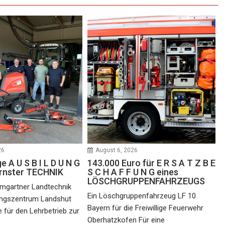
26
August 6, 2026
 A U S B I L D U N G
143.000 Euro für E R S A T Z B E
rnster TECHNIK
S C H A F F U N G eines
LÖSCHGRUPPENFAHRZEUGS
umgartner Landtechnik
Ein Löschgruppenfahrzeug LF 10
ungszentrum Landshut
Bayern für die Freiwillige Feuerwehr
e für den Lehrbetrieb zur
Oberhatzkofen Für eine