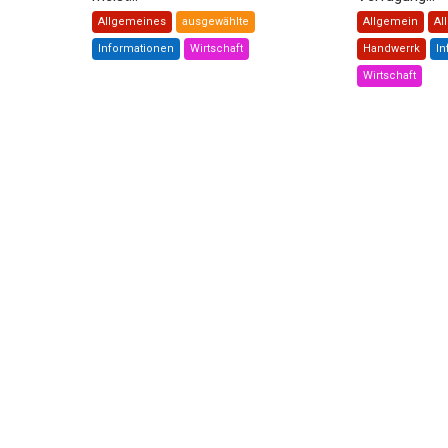
Allgemeines
ausgewählte
Allgemein
Al
Informationen
Wirtschaft
Handwerrk
In
Wirtschaft