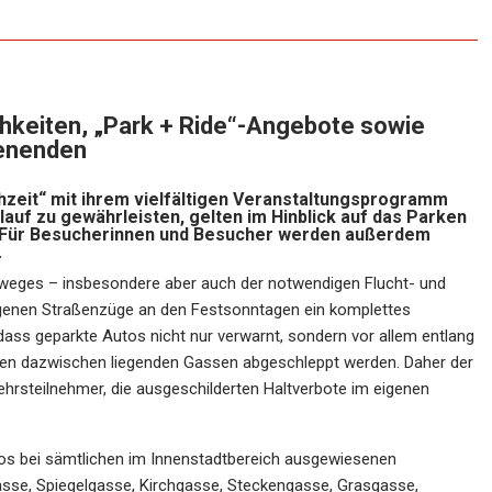
chkeiten, „Park + Ride“-Angebote sowie
henenden
hzeit“ mit ihrem vielfältigen Veranstaltungsprogramm
auf zu gewährleisten, gelten im Hinblick auf das Parken
 Für Besucherinnen und Besucher werden außerdem
.
gweges – insbesondere aber auch der notwendigen Flucht- und
legenen Straßenzüge an den Festsonntagen ein komplettes
dass geparkte Autos nicht nur verwarnt, sondern vor allem entlang
den dazwischen liegenden Gassen abgeschleppt werden. Daher der
ehrsteilnehmer, die ausgeschilderten Haltverbote im eigenen
utos bei sämtlichen im Innenstadtbereich ausgewiesenen
asse, Spiegelgasse, Kirchgasse, Steckengasse, Grasgasse,