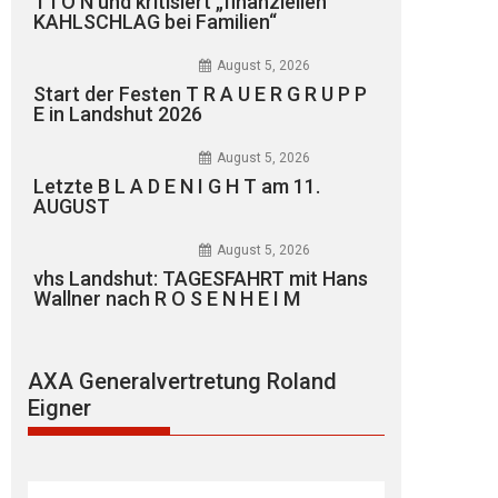
T I O N und kritisiert „finanziellen
KAHLSCHLAG bei Familien“
August 5, 2026
Start der Festen T R A U E R G R U P P
E in Landshut 2026
August 5, 2026
Letzte B L A D E N I G H T am 11.
AUGUST
August 5, 2026
vhs Landshut: TAGESFAHRT mit Hans
Wallner nach R O S E N H E I M
AXA Generalvertretung Roland
Eigner