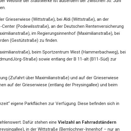
er Website der Stadtwerke ist außerdem der zwischen 30. Juni
en.
er Grieserwiese (Wittstraße), bei Aldi (Wittstraße), an der
a-Center (Podewilsstraße), an der Deutschen Rentenversicherung
ximilianstraße), im Regierungsinnenhof (Maximilianstraße), bei
rden (Gestütstraße) zu finden.
aximilianstraße), beim Sportzentrum West (Hammerbachweg), bei
(EdmundJörg-Straße) sowie entlang der B 11-alt (B11-Süd) zur
ung (Zufahrt über Maximilianstraße) und auf der Grieserwiese
en auf der Grieserwiese (entlang der Preysingallee) und beim
it“ eigene Parkflächen zur Verfügung. Diese befinden sich in
fehlenswert. Dafür stehen eine
Vielzahl an Fahrradständern
Preysingallee), in der Wittstraße (Bernlochner-Innenhof – nur an