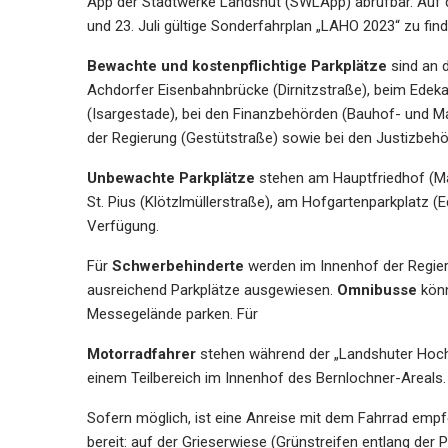
App der Stadtwerke Landshut (SWLApp) abrufbar. Auf d
und 23. Juli gültige Sonderfahrplan „LAHO 2023“ zu find
Bewachte und kostenpflichtige Parkplätze
sind an d
Achdorfer Eisenbahnbrücke (Dirnitzstraße), beim Edek
(Isargestade), bei den Finanzbehörden (Bauhof- und Ma
der Regierung (Gestütstraße) sowie bei den Justizbehö
Unbewachte Parkplätze
stehen am Hauptfriedhof (M
St. Pius (Klötzlmüllerstraße), am Hofgartenparkplatz 
Verfügung.
Für
Schwerbehinderte
werden im Innenhof der Regier
ausreichend Parkplätze ausgewiesen.
Omnibusse
könn
Messegelände parken. Für
Motorradfahrer
stehen während der „Landshuter Hochze
einem Teilbereich im Innenhof des Bernlochner-Areals.
Sofern möglich, ist eine Anreise mit dem Fahrrad emp
bereit: auf der Grieserwiese (Grünstreifen entlang der 