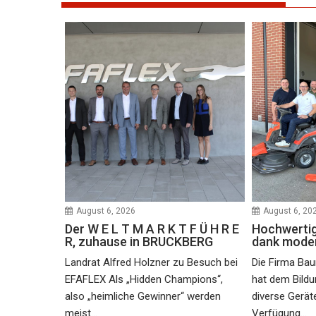
August 6, 2026
August 6, 20
Der W E L T M A R K T F Ü H R E
Hochwertige
R, zuhause in BRUCKBERG
dank mode
Landrat Alfred Holzner zu Besuch bei
Die Firma Ba
EFAFLEX Als „Hidden Champions“,
hat dem Bild
also „heimliche Gewinner“ werden
diverse Gerät
meist...
Verfügung...