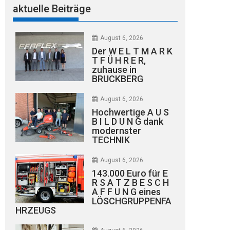
aktuelle Beiträge
August 6, 2026
Der W E L T M A R K
T F Ü H R E R,
zuhause in
BRUCKBERG
August 6, 2026
Hochwertige A U S
B I L D U N G dank
modernster
TECHNIK
August 6, 2026
143.000 Euro für E
R S A T Z B E S C H
A F F U N G eines
LÖSCHGRUPPENFA
HRZEUGS