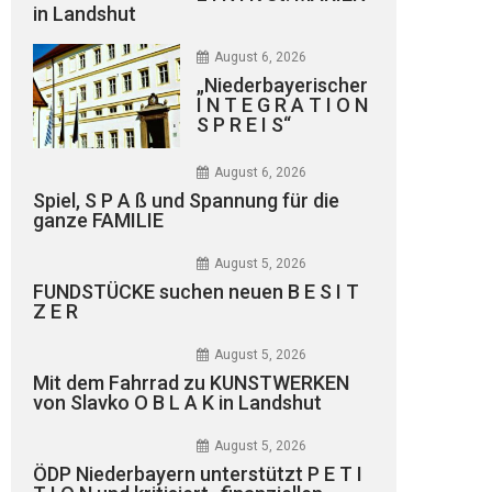
in Landshut
August 6, 2026
„Niederbayerischer
I N T E G R A T I O N
S P R E I S“
August 6, 2026
Spiel, S P A ß und Spannung für die
ganze FAMILIE
August 5, 2026
FUNDSTÜCKE suchen neuen B E S I T
Z E R
August 5, 2026
Mit dem Fahrrad zu KUNSTWERKEN
von Slavko O B L A K in Landshut
August 5, 2026
ÖDP Niederbayern unterstützt P E T I