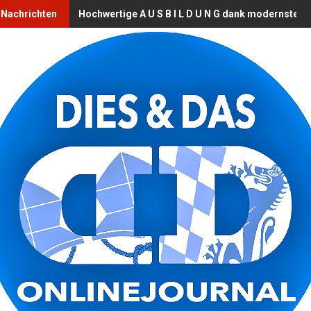
le Nachrichten
Hochwertige A U S B I L D U N G dank modernste