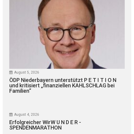
August 5, 2026
ÖDP Niederbayern unterstützt P E T I T I O N
und kritisiert „finanziellen KAHLSCHLAG bei
Familien“
August 4, 2026
Erfolgreicher WirW U N D E R -
SPENDENMARATHON