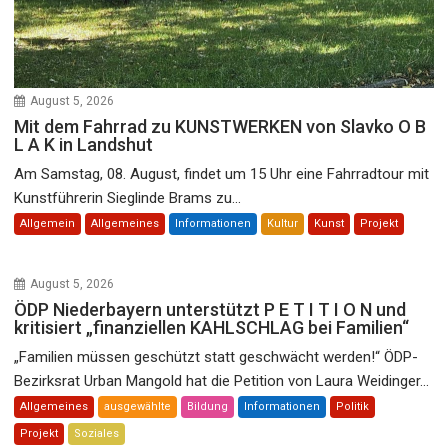
August 5, 2026
Mit dem Fahrrad zu KUNSTWERKEN von Slavko O B
L A K in Landshut
Am Samstag, 08. August, findet um 15 Uhr eine Fahrradtour mit
Kunstführerin Sieglinde Brams zu...
Allgemein
Allgemeines
Informationen
Kultur
Kunst
Projekt
August 5, 2026
ÖDP Niederbayern unterstützt P E T I T I O N und
kritisiert „finanziellen KAHLSCHLAG bei Familien“
„Familien müssen geschützt statt geschwächt werden!“ ÖDP-
Bezirksrat Urban Mangold hat die Petition von Laura Weidinger...
Allgemeines
ausgewählte
Bildung
Informationen
Politik
Projekt
Soziales