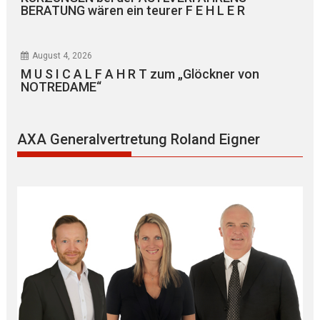
BERATUNG wären ein teurer F E H L E R
August 4, 2026
M U S I C A L F A H R T zum „Glöckner von
NOTREDAME“
AXA Generalvertretung Roland Eigner