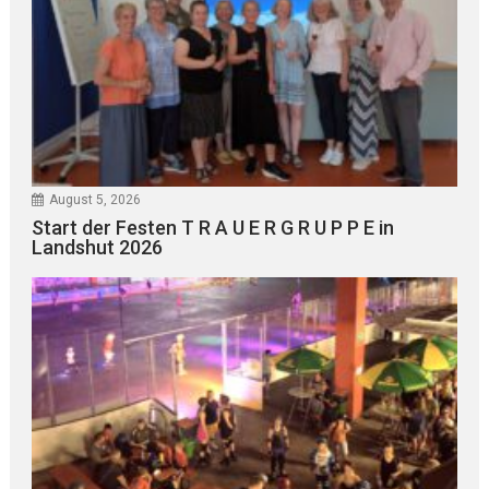
August 5, 2026
Start der Festen T R A U E R G R U P P E in
Landshut 2026