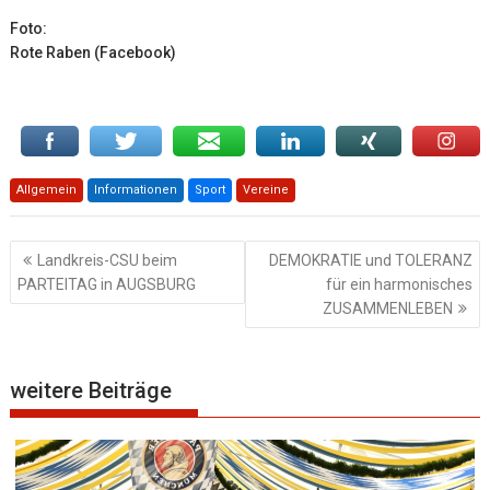
Foto:
Rote Raben (Facebook)
Allgemein
Informationen
Sport
Vereine
Beitragsnavigation
Landkreis-CSU beim
DEMOKRATIE und TOLERANZ
PARTEITAG in AUGSBURG
für ein harmonisches
ZUSAMMENLEBEN
weitere Beiträge