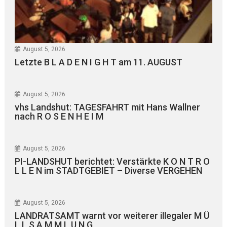
August 5, 2026
Letzte B L A D E N I G H T am 11. AUGUST
August 5, 2026
vhs Landshut: TAGESFAHRT mit Hans Wallner
nach R O S E N H E I M
August 5, 2026
PI-LANDSHUT berichtet: Verstärkte K O N T R O
L L E N im STADTGEBIET – Diverse VERGEHEN
August 5, 2026
LANDRATSAMT warnt vor weiterer illegaler M Ü
L L S A M M L U N G