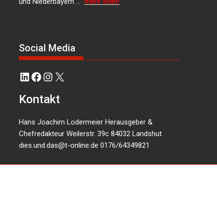
und Niederbayern …
mehr lesen
Social Media
LinkedIn
Facebook
Instagram
X
Kontakt
Hans Joachim Lodermeier Herausgeber &
Chefredakteur Weilerstr. 39c 84032 Landshut
dies.und.das@t-online.de
0176/64349821