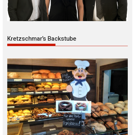
Kretzschmar’s Backstube