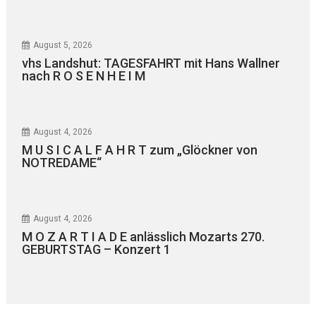
August 5, 2026
vhs Landshut: TAGESFAHRT mit Hans Wallner
nach R O S E N H E I M
August 4, 2026
M U S I C A L F A H R T zum „Glöckner von
NOTREDAME“
August 4, 2026
M O Z A R T I A D E anlässlich Mozarts 270.
GEBURTSTAG – Konzert 1