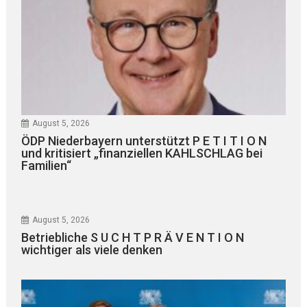
August 5, 2026
ÖDP Niederbayern unterstützt P E T I T I O N
und kritisiert „finanziellen KAHLSCHLAG bei
Familien“
August 5, 2026
Betriebliche S U C H T P R Ä V E N T I O N
wichtiger als viele denken