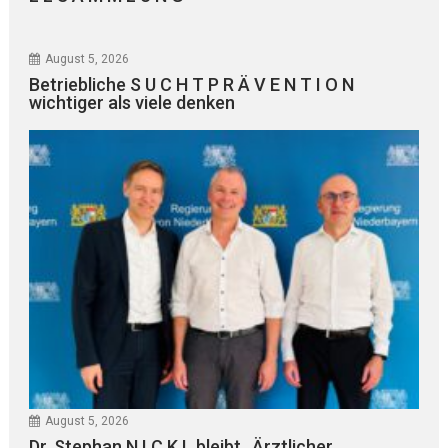
August 5, 2026
Betriebliche S U C H T P R Ä V E N T I O N
wichtiger als viele denken
August 5, 2026
Dr. Stephan N I C K L bleibt „Ärztlicher