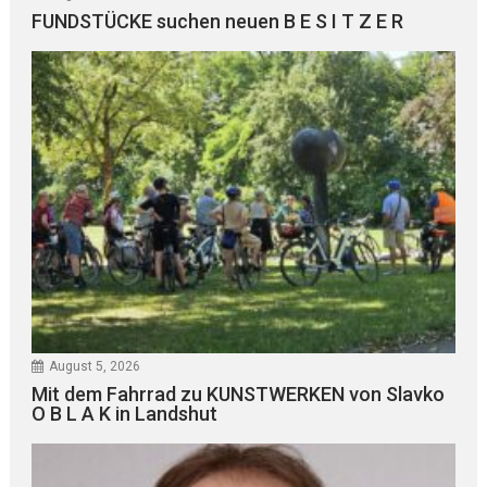
FUNDSTÜCKE suchen neuen B E S I T Z E R
August 5, 2026
Mit dem Fahrrad zu KUNSTWERKEN von Slavko
O B L A K in Landshut