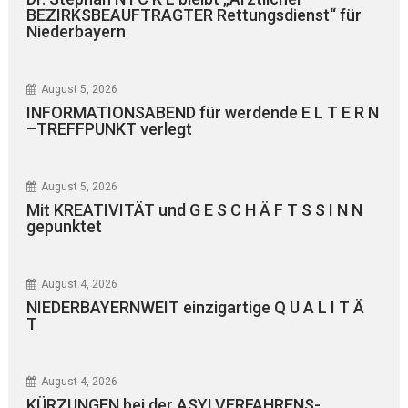
BEZIRKSBEAUFTRAGTER Rettungsdienst“ für
Niederbayern
August 5, 2026
INFORMATIONSABEND für werdende E L T E R N
–TREFFPUNKT verlegt
August 5, 2026
Mit KREATIVITÄT und G E S C H Ä F T S S I N N
gepunktet
August 4, 2026
NIEDERBAYERNWEIT einzigartige Q U A L I T Ä
T
August 4, 2026
KÜRZUNGEN bei der ASYLVERFAHRENS-