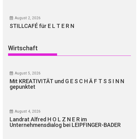
August 2, 2026
STILLCAFÉ für E L T E R N
Wirtschaft
August 5, 2026
Mit KREATIVITÄT und G E S C H Ä F T S S I N N
gepunktet
August 4, 2026
Landrat Alfred H O L Z N E R im
Unternehmensdialog bei LEIPFINGER-BADER