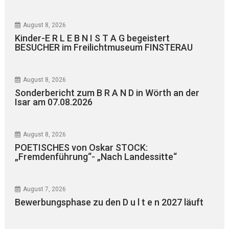
August 8, 2026
Kinder-E R L E B N I S T A G begeistert
BESUCHER im Freilichtmuseum FINSTERAU
August 8, 2026
Sonderbericht zum B R A N D in Wörth an der
Isar am 07.08.2026
August 8, 2026
POETISCHES von Oskar STOCK:
„Fremdenführung“- „Nach Landessitte“
August 7, 2026
Bewerbungsphase zu den D u l t e n 2027 läuft