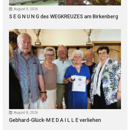
August 9, 2026
S E G N U N G des WEGKREUZES am Birkenberg
August 8, 2026
Gebhard-Glück-M E D A I L L E verliehen