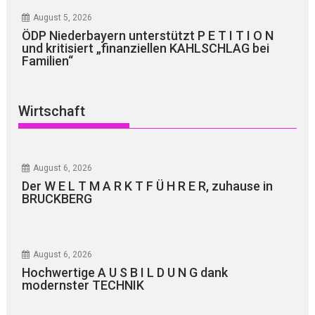
August 5, 2026
ÖDP Niederbayern unterstützt P E T I T I O N
und kritisiert „finanziellen KAHLSCHLAG bei
Familien“
Wirtschaft
August 6, 2026
Der W E L T M A R K T F Ü H R E R, zuhause in
BRUCKBERG
August 6, 2026
Hochwertige A U S B I L D U N G dank
modernster TECHNIK