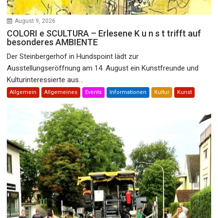
August 9, 2026
COLORI e SCULTURA – Erlesene K u n s t trifft auf
besonderes AMBIENTE
Der Steinbergerhof in Hundspoint lädt zur
Ausstellungseröffnung am 14. August ein Kunstfreunde und
Kulturinteressierte aus...
Allgemein
Allgemeines
Events
Informationen
Kultur
Kunst