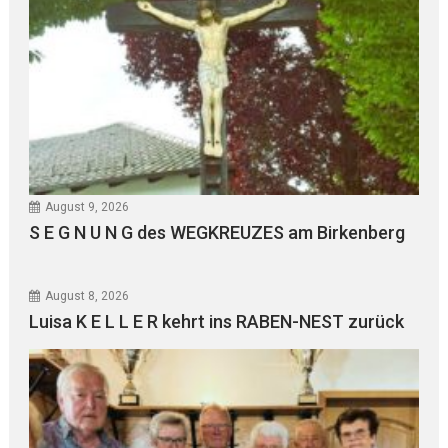
August 9, 2026
S E G N U N G des WEGKREUZES am Birkenberg
August 8, 2026
Luisa K E L L E R kehrt ins RABEN-NEST zurück