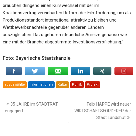
brauchen dringend einen Kurswechsel mit der im
Koalitionsvertrag vereinbarten Reform der Filmförderung, um als
Produktionsstandort international attraktiv zu bleiben und
Wettbewerbsnachteile gegenüber anderen Ländern
auszugleichen. Dazu gehören steuerliche Anreize genauso wie
eine mit der Branche abgestimmte Investitionsverpflichtung.“
Foto: Bayerische Staatskanzlei
ausgewählte
Informationen
Kultur
Politik
Projekt
Beitragsnavigation
35 JAHRE im STADTRAT
Felix HAPPE wird neuer
engagiert
WIRTSCHAFTSFÖRDERER der
Stadt Landshut