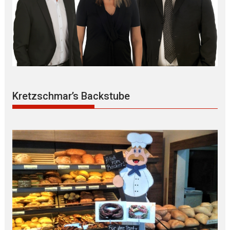
Kretzschmar’s Backstube