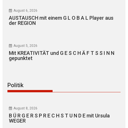
August 6, 2026
AUSTAUSCH mit einem G L O B A L Player aus
der REGION
August 5, 2026
Mit KREATIVITÄT und G E S C H Ä F T S S I N N
gepunktet
Politik
August 8, 2026
B Ü R G E R S P R E C H S T U N D E mit Ursula
WEGER