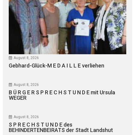
August 8, 2026
Gebhard-Glück-M E D A I L L E verliehen
August 8, 2026
B Ü R G E R S P R E C H S T U N D E mit Ursula
WEGER
August 8, 2026
S P R E C H S T U N D E des
BEHINDERTENBEIRATS der Stadt Landshut