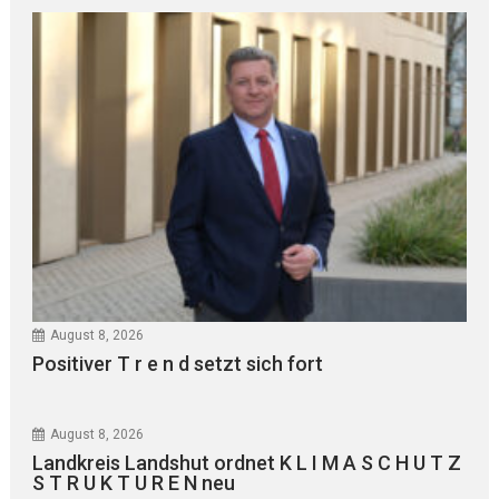
August 8, 2026
Positiver T r e n d setzt sich fort
August 8, 2026
Landkreis Landshut ordnet K L I M A S C H U T Z
S T R U K T U R E N neu