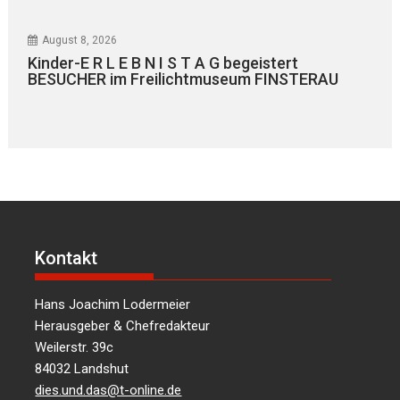
August 8, 2026
Kinder-E R L E B N I S T A G begeistert
BESUCHER im Freilichtmuseum FINSTERAU
Kontakt
Hans Joachim Lodermeier
Herausgeber & Chefredakteur
Weilerstr. 39c
84032 Landshut
dies.und.das@t-online.de