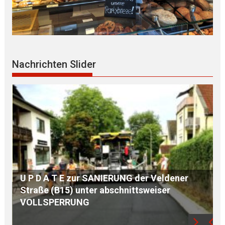
Nachrichten Slider
S E G N U N G des WEGKREUZES am
Birkenberg