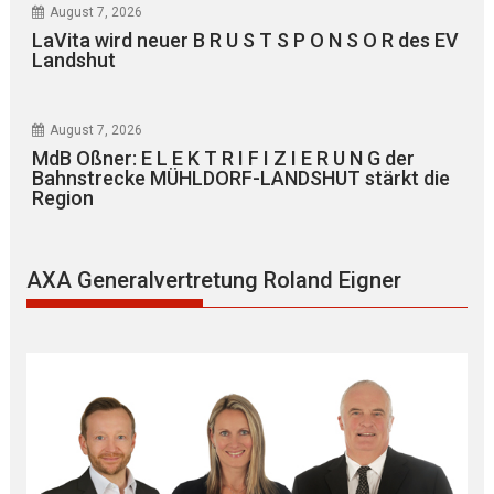
August 7, 2026
LaVita wird neuer B R U S T S P O N S O R des EV
Landshut
August 7, 2026
MdB Oßner: E L E K T R I F I Z I E R U N G der
Bahnstrecke MÜHLDORF-LANDSHUT stärkt die
Region
AXA Generalvertretung Roland Eigner