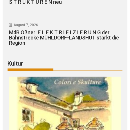
S T R U K T U R E N neu
August 7, 2026
MdB Oßner: E L E K T R I F I Z I E R U N G der
Bahnstrecke MÜHLDORF-LANDSHUT stärkt die
Region
Kultur