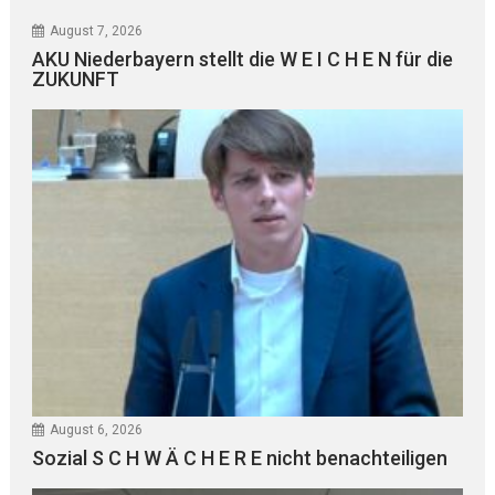
August 7, 2026
AKU Niederbayern stellt die W E I C H E N für die
ZUKUNFT
August 6, 2026
Sozial S C H W Ä C H E R E nicht benachteiligen