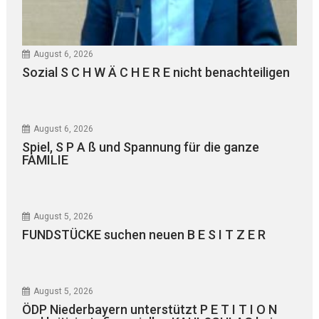
August 6, 2026
Sozial S C H W Ä C H E R E nicht benachteiligen
August 6, 2026
Spiel, S P A ß und Spannung für die ganze
FAMILIE
August 5, 2026
FUNDSTÜCKE suchen neuen B E S I T Z E R
August 5, 2026
ÖDP Niederbayern unterstützt P E T I T I O N