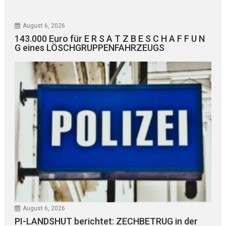
August 6, 2026
143.000 Euro für E R S A T Z B E S C H A F F U N
G eines LÖSCHGRUPPENFAHRZEUGS
August 6, 2026
PI-LANDSHUT berichtet: ZECHBETRUG in der