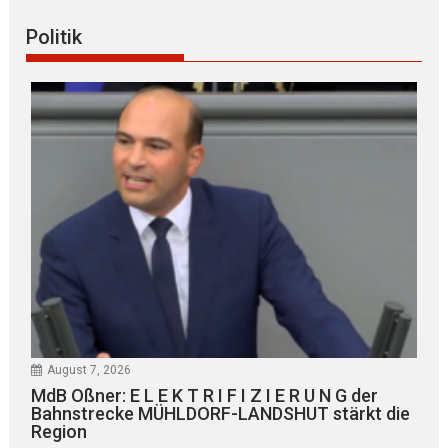
Politik
August 7, 2026
MdB Oßner: E L E K T R I F I Z I E R U N G der
Bahnstrecke MÜHLDORF-LANDSHUT stärkt die
Region