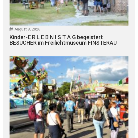
August 8, 2026
Kinder-E R L E B N I S T A G begeistert
BESUCHER im Freilichtmuseum FINSTERAU