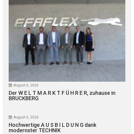
August 6, 2026
Der W E L T M A R K T F Ü H R E R, zuhause in
BRUCKBERG
August 6, 2026
Hochwertige A U S B I L D U N G dank
modernster TECHNIK