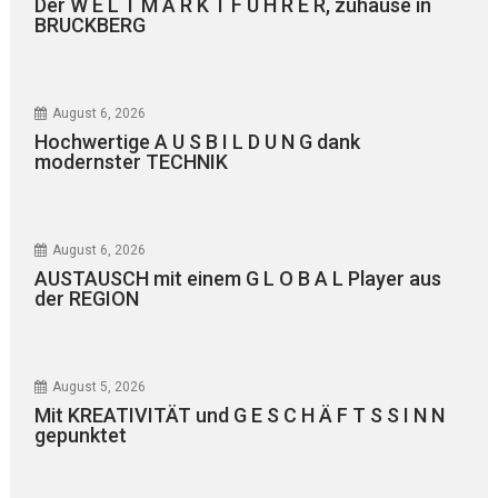
Der W E L T M A R K T F Ü H R E R, zuhause in
BRUCKBERG
August 6, 2026
Hochwertige A U S B I L D U N G dank
modernster TECHNIK
August 6, 2026
AUSTAUSCH mit einem G L O B A L Player aus
der REGION
August 5, 2026
Mit KREATIVITÄT und G E S C H Ä F T S S I N N
gepunktet