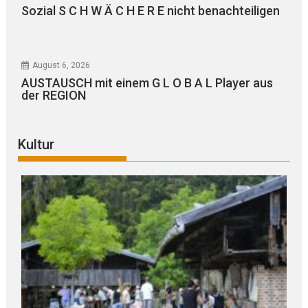
Sozial S C H W Ä C H E R E nicht benachteiligen
August 6, 2026
AUSTAUSCH mit einem G L O B A L Player aus
der REGION
Kultur