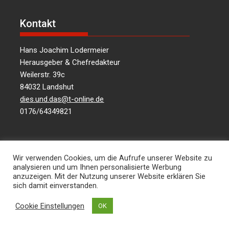
Kontakt
Hans Joachim Lodermeier
Herausgeber & Chefredakteur
Weilerstr. 39c
84032 Landshut
dies.und.das@t-online.de
0176/64349821
Über uns
Wir verwenden Cookies, um die Aufrufe unserer Website zu
analysieren und um Ihnen personalisierte Werbung
Informationen aus Politik – Wirtschaft – Kultur –
anzuzeigen. Mit der Nutzung unserer Website erklären Sie
sich damit einverstanden.
Umwelt – Gesellschaft – für die Region Landshut
und Niederbayern …
mehr lesen
Cookie Einstellungen
OK