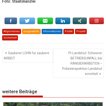
Foto: Staatskanzlei
Allgemeines
ausgewählte
Informationen
Politik
Projekt
Sicherheit
Beitragsnavigation
Sauberer LOHN für saubere
PI-Landshut: Schwerer
ARBEIT
BETRIEBSUNFALL bei
RANGIERARBEITEN –
Polizeiinspektion Landshut
ermittelt
weitere Beiträge