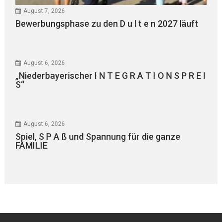
August 7, 2026
Bewerbungsphase zu den D u l t e n 2027 läuft
August 6, 2026
„Niederbayerischer I N T E G R A T I O N S P R E I
S“
August 6, 2026
Spiel, S P A ß und Spannung für die ganze
FAMILIE