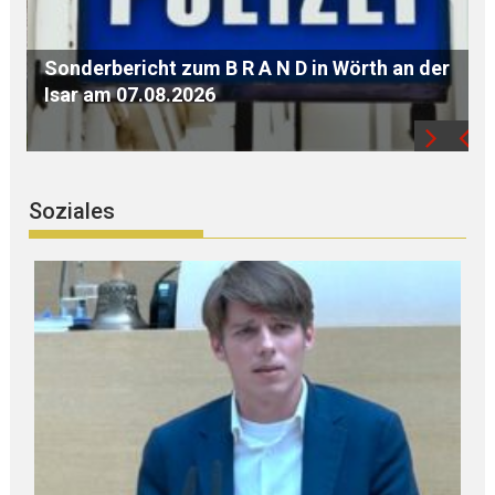
er
POETISCHES von Oskar STOCK:
„Fremdenführung“- „Nach Landessitte“
Soziales