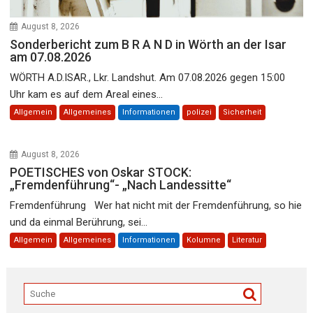
August 8, 2026
Sonderbericht zum B R A N D in Wörth an der Isar
am 07.08.2026
WÖRTH A.D.ISAR., Lkr. Landshut. Am 07.08.2026 gegen 15:00
Uhr kam es auf dem Areal eines...
Allgemein
Allgemeines
Informationen
polizei
Sicherheit
August 8, 2026
POETISCHES von Oskar STOCK:
„Fremdenführung“- „Nach Landessitte“
Fremdenführung Wer hat nicht mit der Fremdenführung, so hie
und da einmal Berührung, sei...
Allgemein
Allgemeines
Informationen
Kolumne
Literatur