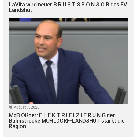
LaVita wird neuer B R U S T S P O N S O R des EV
Landshut
August 7, 2026
MdB Oßner: E L E K T R I F I Z I E R U N G der
Bahnstrecke MÜHLDORF-LANDSHUT stärkt die
Region