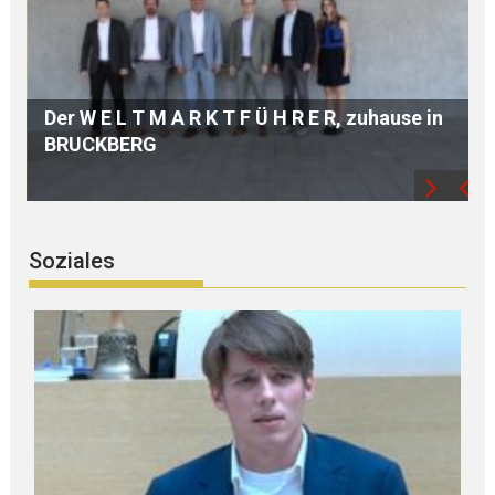
n
Hochwertige A U S B I L D U N G dank
modernster TECHNIK
Soziales