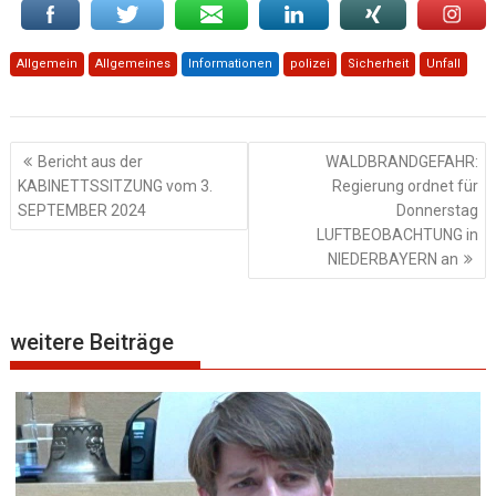
Allgemein
Allgemeines
Informationen
polizei
Sicherheit
Unfall
Beitragsnavigation
Bericht aus der
WALDBRANDGEFAHR:
KABINETTSSITZUNG vom 3.
Regierung ordnet für
SEPTEMBER 2024
Donnerstag
LUFTBEOBACHTUNG in
NIEDERBAYERN an
weitere Beiträge