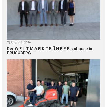
August 6, 2026
Der W E L T M A R K T F Ü H R E R, zuhause in
BRUCKBERG