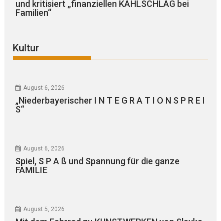
und kritisiert „finanziellen KAHLSCHLAG bei
Familien“
Kultur
August 6, 2026
„Niederbayerischer I N T E G R A T I O N S P R E I
S“
August 6, 2026
Spiel, S P A ß und Spannung für die ganze
FAMILIE
August 5, 2026