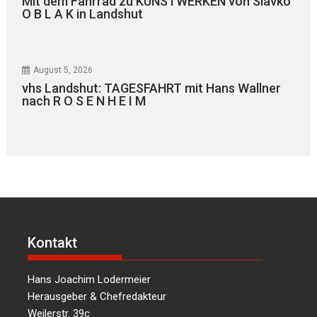
Mit dem Fahrrad zu KUNSTWERKEN von Slavko
O B L A K in Landshut
August 5, 2026
vhs Landshut: TAGESFAHRT mit Hans Wallner
nach R O S E N H E I M
Kontakt
Hans Joachim Lodermeier
Herausgeber & Chefredakteur
Weilerstr. 39c