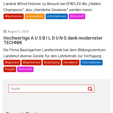
Landrat Alfred Holzner zu Besuch bei EFAFLEX Als „Hidden
Champions“, also „heimliche Gewinner“ werden meist...
Allgemeines
ausgewählte
Informationen
Wirtschaft
August 6, 2026
Hochwertige A U S B I L D U N G dank modernster
TECHNIK
Die Firma Baumgartner Landtechnik hat dem Bildungszentrum
Landshut diverse Geräte für den Lehrbetrieb zur Verfügung...
Allgemein
Allgemeines
Ausbildung
Handwerrk
Informationen
Projekt
Wirtschaft