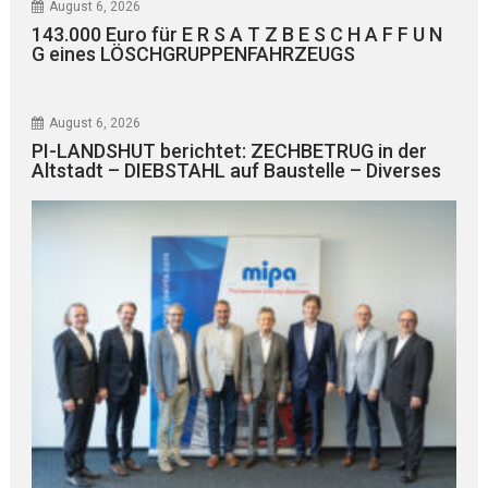
August 6, 2026
143.000 Euro für E R S A T Z B E S C H A F F U N
G eines LÖSCHGRUPPENFAHRZEUGS
August 6, 2026
PI-LANDSHUT berichtet: ZECHBETRUG in der
Altstadt – DIEBSTAHL auf Baustelle – Diverses