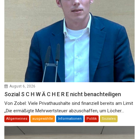
August 6, 2026
Sozial S C H W Ä C H E R E nicht benachteiligen
Von Zobel: Viele Privathaushalte sind finanziell bereits am Limit
„Die ermäßigte Mehrwertsteuer abzuschaffen, um Löcher...
Allgemeines
ausgewählte
Informationen
Politik
Soziales