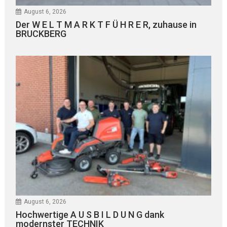
August 6, 2026
Der W E L T M A R K T F Ü H R E R, zuhause in
BRUCKBERG
August 6, 2026
Hochwertige A U S B I L D U N G dank
modernster TECHNIK