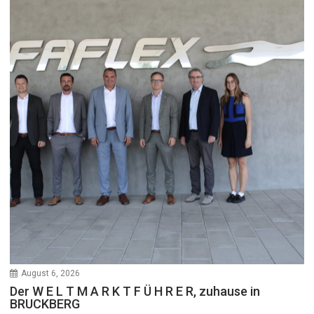
August 6, 2026
Der W E L T M A R K T F Ü H R E R, zuhause in
BRUCKBERG