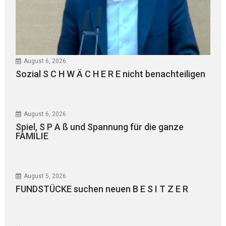
August 6, 2026
Sozial S C H W Ä C H E R E nicht benachteiligen
August 6, 2026
Spiel, S P A ß und Spannung für die ganze
FAMILIE
August 5, 2026
FUNDSTÜCKE suchen neuen B E S I T Z E R