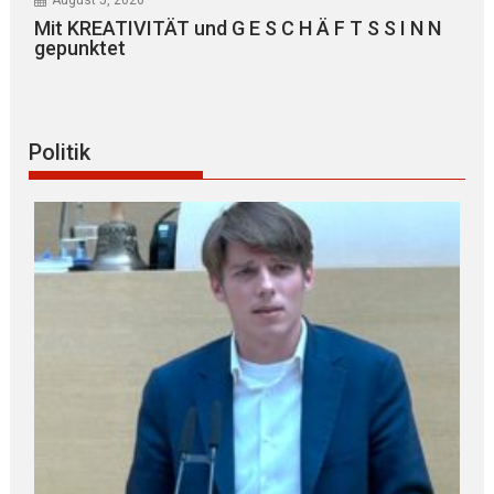
August 5, 2026
Mit KREATIVITÄT und G E S C H Ä F T S S I N N
gepunktet
Politik