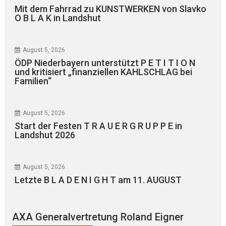
Mit dem Fahrrad zu KUNSTWERKEN von Slavko
O B L A K in Landshut
August 5, 2026
ÖDP Niederbayern unterstützt P E T I T I O N
und kritisiert „finanziellen KAHLSCHLAG bei
Familien“
August 5, 2026
Start der Festen T R A U E R G R U P P E in
Landshut 2026
August 5, 2026
Letzte B L A D E N I G H T am 11. AUGUST
AXA Generalvertretung Roland Eigner