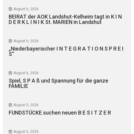
August 6, 2026
BEIRAT der AOK Landshut-Kelheim tagt in K I N
D E R K L I N I K St. MARIEN in Landshut
August 6, 2026
„Niederbayerischer I N T E G R A T I O N S P R E I
S“
August 6, 2026
Spiel, S P A ß und Spannung für die ganze
FAMILIE
August 5, 2026
FUNDSTÜCKE suchen neuen B E S I T Z E R
August 5, 2026