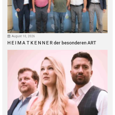
August 10, 2026
H E I M A T K E N N E R der besonderen ART