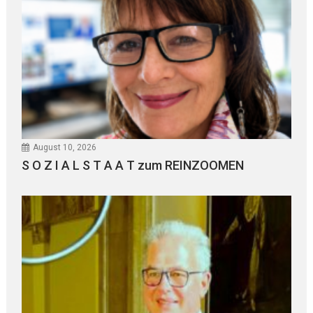
August 10, 2026
S O Z I A L S T A A T zum REINZOOMEN