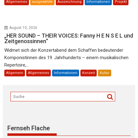
Allgemeines
ausgewählte
Auszeichnung
Informationen
Projekt
August 10, 2026
„HER SOUND – THEIR VOICES: Fanny H E N S E L und
Zeitgenossinnen“
Widmet sich der Konzertabend dem Schaffen bedeutender
Komponistinnen des 19. Jahrhunderts – einem musikalischen
Repertoire,...
Allgemein
Allgemeines
Informationen
Konzert
Kultur
Fernseh Flache