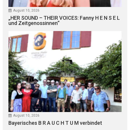
August 10, 2026
„HER SOUND – THEIR VOICES: Fanny H E N S E L
und Zeitgenossinnen“
August 10, 2026
Bayerisches B R A U C H T U M verbindet