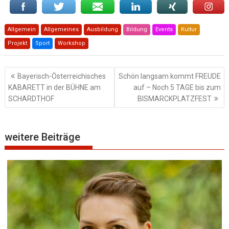
Allgemein
Allgemeines
Ausbildung
Bildung
Events
Kultur
Projekt
Sport
Workshop
Beitragsnavigation
Bayerisch-Österreichisches
Schön langsam kommt FREUDE
KABARETT in der BÜHNE am
auf – Noch 5 TAGE bis zum
SCHARDTHOF
BISMARCKPLATZFEST
weitere Beiträge