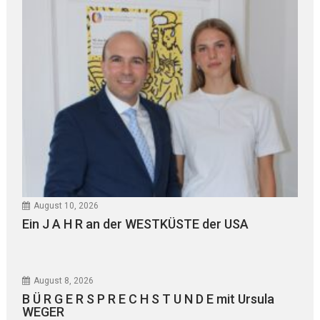
August 10, 2026
Ein J A H R an der WESTKÜSTE der USA
August 8, 2026
B Ü R G E R S P R E C H S T U N D E mit Ursula
WEGER