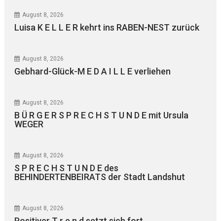
August 8, 2026
Luisa K E L L E R kehrt ins RABEN-NEST zurück
August 8, 2026
Gebhard-Glück-M E D A I L L E verliehen
August 8, 2026
B Ü R G E R S P R E C H S T U N D E mit Ursula
WEGER
August 8, 2026
S P R E C H S T U N D E des
BEHINDERTENBEIRATS der Stadt Landshut
August 8, 2026
Positiver T r e n d setzt sich fort