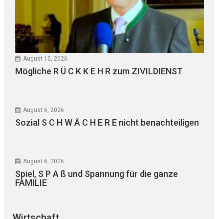
August 10, 2026
Mögliche R Ü C K K E H R zum ZIVILDIENST
August 6, 2026
Sozial S C H W Ä C H E R E nicht benachteiligen
August 6, 2026
Spiel, S P A ß und Spannung für die ganze
FAMILIE
Wirtschaft