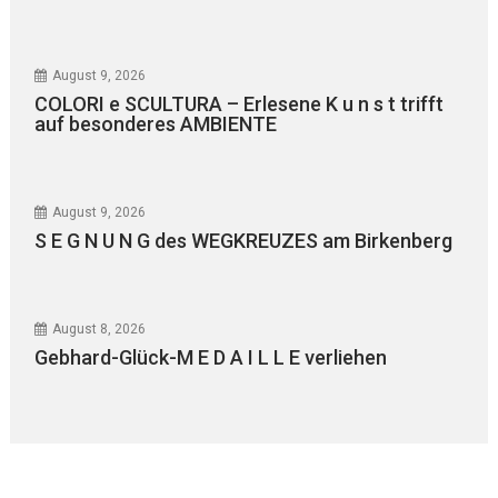
August 9, 2026
COLORI e SCULTURA – Erlesene K u n s t trifft
auf besonderes AMBIENTE
August 9, 2026
S E G N U N G des WEGKREUZES am Birkenberg
August 8, 2026
Gebhard-Glück-M E D A I L L E verliehen