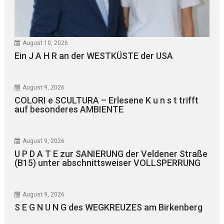
August 10, 2026
Ein J A H R an der WESTKÜSTE der USA
August 9, 2026
COLORI e SCULTURA – Erlesene K u n s t trifft
auf besonderes AMBIENTE
August 9, 2026
U P D A T E zur SANIERUNG der Veldener Straße
(B15) unter abschnittsweiser VOLLSPERRUNG
August 9, 2026
S E G N U N G des WEGKREUZES am Birkenberg