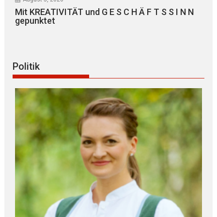
Mit KREATIVITÄT und G E S C H Ä F T S S I N N
gepunktet
Politik