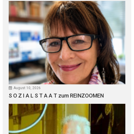
August 10, 2026
S O Z I A L S T A A T zum REINZOOMEN