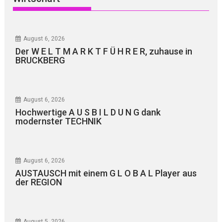
August 6, 2026
Der W E L T M A R K T F Ü H R E R, zuhause in
BRUCKBERG
August 6, 2026
Hochwertige A U S B I L D U N G dank
modernster TECHNIK
August 6, 2026
AUSTAUSCH mit einem G L O B A L Player aus
der REGION
August 5, 2026