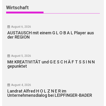
Wirtschaft
August 6, 2026
AUSTAUSCH mit einem G L O B A L Player aus
der REGION
August 5, 2026
Mit KREATIVITÄT und G E S C H Ä F T S S I N N
gepunktet
August 4, 2026
Landrat Alfred H O L Z N E R im
Unternehmensdialog bei LEIPFINGER-BADER