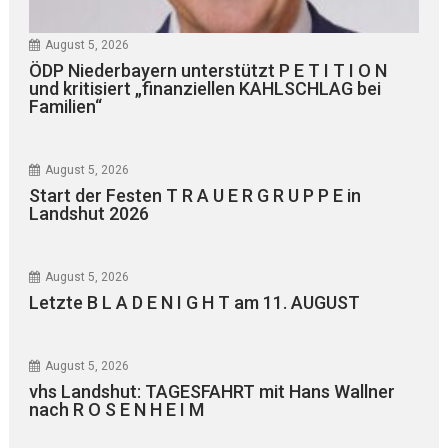
August 5, 2026
ÖDP Niederbayern unterstützt P E T I T I O N
und kritisiert „finanziellen KAHLSCHLAG bei
Familien“
August 5, 2026
Start der Festen T R A U E R G R U P P E in
Landshut 2026
August 5, 2026
Letzte B L A D E N I G H T am 11. AUGUST
August 5, 2026
vhs Landshut: TAGESFAHRT mit Hans Wallner
nach R O S E N H E I M