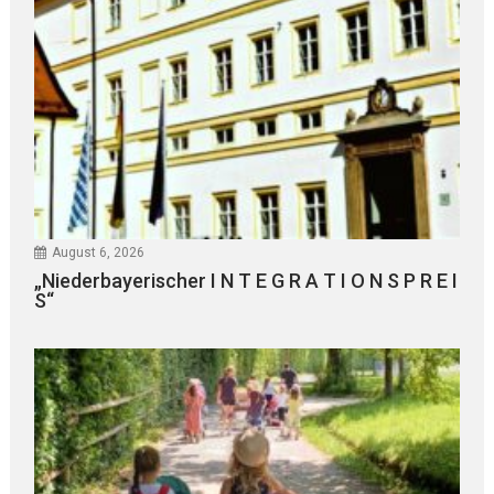
August 6, 2026
„Niederbayerischer I N T E G R A T I O N S P R E I
S“