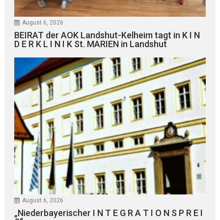
August 6, 2026
BEIRAT der AOK Landshut-Kelheim tagt in K I N
D E R K L I N I K St. MARIEN in Landshut
August 6, 2026
„Niederbayerischer I N T E G R A T I O N S P R E I