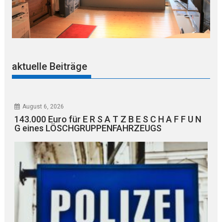
aktuelle Beiträge
August 6, 2026
143.000 Euro für E R S A T Z B E S C H A F F U N
G eines LÖSCHGRUPPENFAHRZEUGS