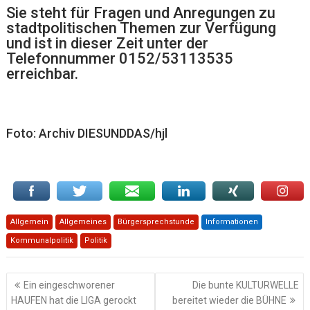
Sie steht für Fragen und Anregungen zu
stadtpolitischen Themen zur Verfügung
und ist in dieser Zeit unter der
Telefonnummer
0152/53113535
erreichbar.
Foto: Archiv DIESUNDDAS/hjl
Allgemein
Allgemeines
Bürgersprechstunde
Informationen
Kommunalpolitik
Politik
Beitragsnavigation
Ein eingeschworener
Die bunte KULTURWELLE
HAUFEN hat die LIGA gerockt
bereitet wieder die BÜHNE