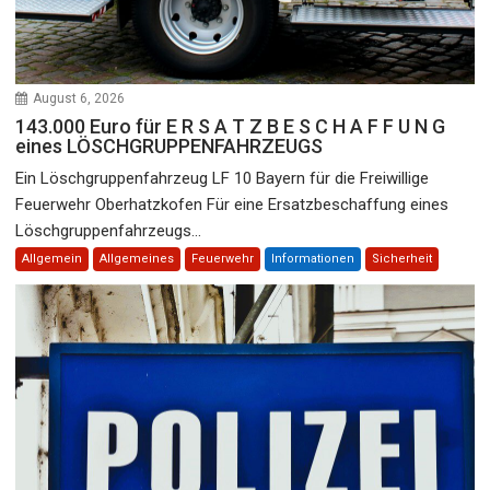
August 6, 2026
143.000 Euro für E R S A T Z B E S C H A F F U N G
eines LÖSCHGRUPPENFAHRZEUGS
Ein Löschgruppenfahrzeug LF 10 Bayern für die Freiwillige
Feuerwehr Oberhatzkofen Für eine Ersatzbeschaffung eines
Löschgruppenfahrzeugs...
Allgemein
Allgemeines
Feuerwehr
Informationen
Sicherheit