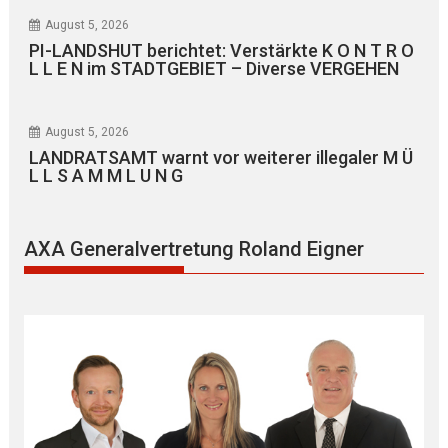
August 5, 2026
PI-LANDSHUT berichtet: Verstärkte K O N T R O
L L E N im STADTGEBIET – Diverse VERGEHEN
August 5, 2026
LANDRATSAMT warnt vor weiterer illegaler M Ü
L L S A M M L U N G
AXA Generalvertretung Roland Eigner