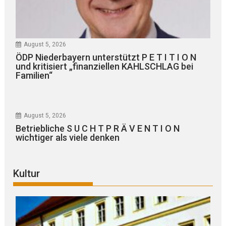
August 5, 2026
ÖDP Niederbayern unterstützt P E T I T I O N
und kritisiert „finanziellen KAHLSCHLAG bei
Familien“
August 5, 2026
Betriebliche S U C H T P R Ä V E N T I O N
wichtiger als viele denken
Kultur