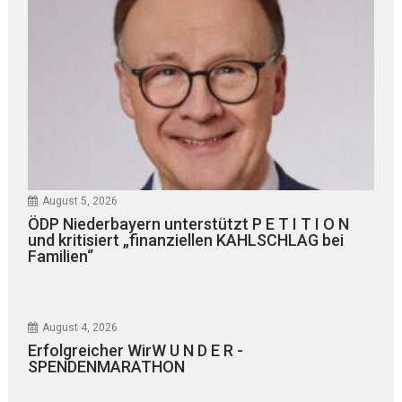
August 5, 2026
ÖDP Niederbayern unterstützt P E T I T I O N
und kritisiert „finanziellen KAHLSCHLAG bei
Familien“
August 4, 2026
Erfolgreicher WirW U N D E R -
SPENDENMARATHON