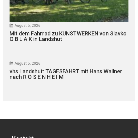
August 5, 2026
Mit dem Fahrrad zu KUNSTWERKEN von Slavko
O B L A K in Landshut
August 5, 2026
vhs Landshut: TAGESFAHRT mit Hans Wallner
nach R O S E N H E I M