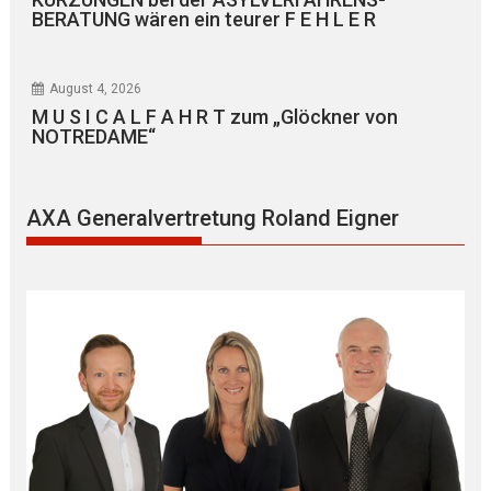
BERATUNG wären ein teurer F E H L E R
August 4, 2026
M U S I C A L F A H R T zum „Glöckner von
NOTREDAME“
AXA Generalvertretung Roland Eigner