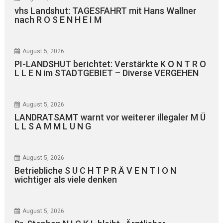
vhs Landshut: TAGESFAHRT mit Hans Wallner
nach R O S E N H E I M
August 5, 2026
PI-LANDSHUT berichtet: Verstärkte K O N T R O
L L E N im STADTGEBIET – Diverse VERGEHEN
August 5, 2026
LANDRATSAMT warnt vor weiterer illegaler M Ü
L L S A M M L U N G
August 5, 2026
Betriebliche S U C H T P R Ä V E N T I O N
wichtiger als viele denken
August 5, 2026