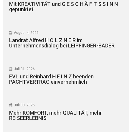
Mit KREATIVITÄT und G E S C H Ä F T S S I N N
gepunktet
August 4, 2026
Landrat Alfred H O L Z N E R im
Unternehmensdialog bei LEIPFINGER-BADER
Juli 31, 2026
EVL und Reinhard H E I N Z beenden
PACHTVERTRAG einvernehmlich
Juli 30, 2026
Mehr KOMFORT, mehr QUALITÄT, mehr
REISEERLEBNIS