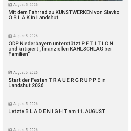
August 5, 2026
Mit dem Fahrrad zu KUNSTWERKEN von Slavko
O B L A K in Landshut
August 5, 2026
ÖDP Niederbayern unterstützt P E T I T I O N
und kritisiert „finanziellen KAHLSCHLAG bei
Familien“
August 5, 2026
Start der Festen T R A U E R G R U P P E in
Landshut 2026
August 5, 2026
Letzte B L A D E N I G H T am 11. AUGUST
August 5, 2026