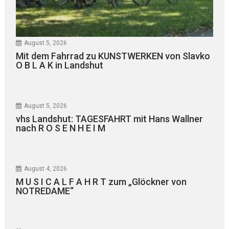
August 5, 2026
Mit dem Fahrrad zu KUNSTWERKEN von Slavko
O B L A K in Landshut
August 5, 2026
vhs Landshut: TAGESFAHRT mit Hans Wallner
nach R O S E N H E I M
August 4, 2026
M U S I C A L F A H R T zum „Glöckner von
NOTREDAME“