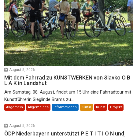
August 5, 2026
Mit dem Fahrrad zu KUNSTWERKEN von Slavko O B
L A K in Landshut
Am Samstag, 08. August, findet um 15 Uhr eine Fahrradtour mit
Kunstführerin Sieglinde Brams zu...
Allgemein
Allgemeines
Informationen
Kultur
Kunst
Projekt
August 5, 2026
ÖDP Niederbayern unterstützt P E T I T I O N und