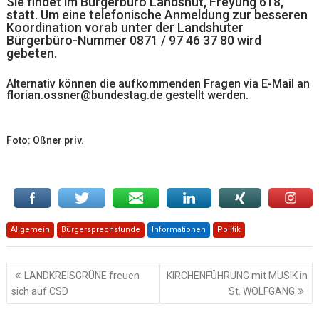
Sie findet im Bürgerbüro Landshut, Freyung 618,
statt. Um eine telefonische Anmeldung zur besseren
Koordination vorab unter der Landshuter
Bürgerbüro-Nummer 0871 / 97 46 37 80 wird
gebeten.
Alternativ können die aufkommenden Fragen via E-Mail an
florian.ossner@bundestag.de
gestellt werden.
Foto: Oßner priv.
Allgemein
Bürgersprechstunde
Informationen
Politik
Beitragsnavigation
LANDKREISGRÜNE freuen
KIRCHENFÜHRUNG mit MUSIK in
sich auf CSD
St. WOLFGANG