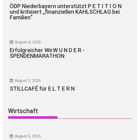
ÖDP Niederbayern unterstützt P E T I T I O N
und kritisiert „finanziellen KAHLSCHLAG bei
Familien“
August 4, 2026
Erfolgreicher WirW U N D E R -
SPENDENMARATHON
August 2, 2026
STILLCAFÉ für E L T E R N
Wirtschaft
August 5, 2026