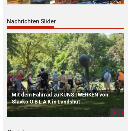
ÖDP Niederbayern unterstützt 
Nachrichten Slider
und kritisiert „finanziellen
Familien“
KUNSTWERKEN von
ndshut