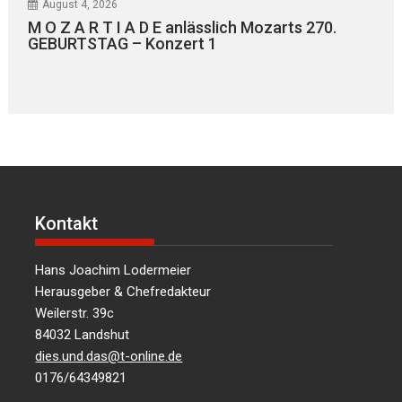
August 4, 2026
M O Z A R T I A D E anlässlich Mozarts 270.
GEBURTSTAG – Konzert 1
Kontakt
Hans Joachim Lodermeier
Herausgeber & Chefredakteur
Weilerstr. 39c
84032 Landshut
dies.und.das@t-online.de
0176/64349821