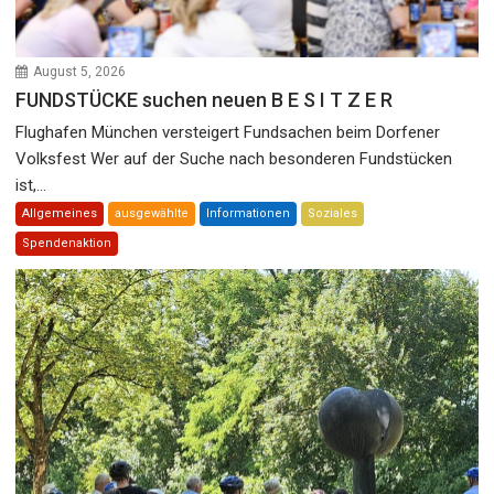
August 5, 2026
FUNDSTÜCKE suchen neuen B E S I T Z E R
Flughafen München versteigert Fundsachen beim Dorfener
Volksfest Wer auf der Suche nach besonderen Fundstücken
ist,...
Allgemeines
ausgewählte
Informationen
Soziales
Spendenaktion