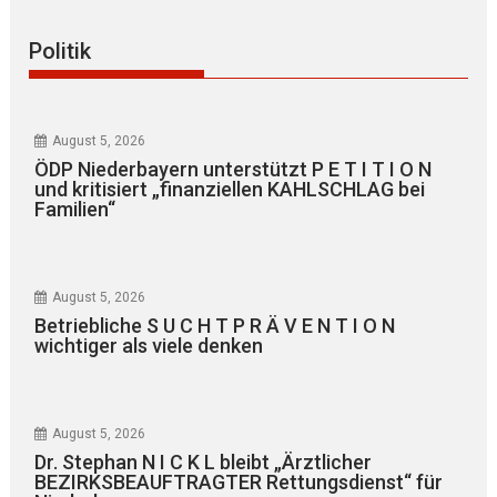
Politik
August 5, 2026
ÖDP Niederbayern unterstützt P E T I T I O N
und kritisiert „finanziellen KAHLSCHLAG bei
Familien“
August 5, 2026
Betriebliche S U C H T P R Ä V E N T I O N
wichtiger als viele denken
August 5, 2026
Dr. Stephan N I C K L bleibt „Ärztlicher
BEZIRKSBEAUFTRAGTER Rettungsdienst“ für