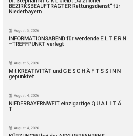
Dr. Stephan N I C K L bleibt „Ärztlicher
BEZIRKSBEAUFTRAGTER Rettungsdienst“ für
Niederbayern
August 5, 2026
INFORMATIONSABEND für werdende E L T E R N
–TREFFPUNKT verlegt
August 5, 2026
Mit KREATIVITÄT und G E S C H Ä F T S S I N N
gepunktet
August 4, 2026
NIEDERBAYERNWEIT einzigartige Q U A L I T Ä
T
August 4, 2026
KÜRZUNGEN bei der ASYLVERFAHRENS-