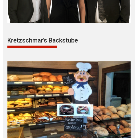
Kretzschmar’s Backstube