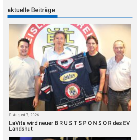
aktuelle Beiträge
August 7, 2026
LaVita wird neuer B R U S T S P O N S O R des EV
Landshut