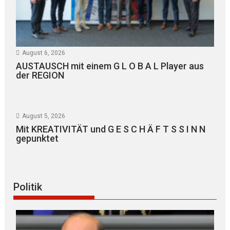
August 6, 2026
AUSTAUSCH mit einem G L O B A L Player aus
der REGION
August 5, 2026
Mit KREATIVITÄT und G E S C H Ä F T S S I N N
gepunktet
Politik