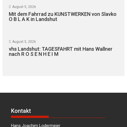
August 5, 2026
Mit dem Fahrrad zu KUNSTWERKEN von Slavko
O B L A K in Landshut
August 5, 2026
vhs Landshut: TAGESFAHRT mit Hans Wallner
nach R O S E N H E I M
Kontakt
Hans Joachim Lodermeier