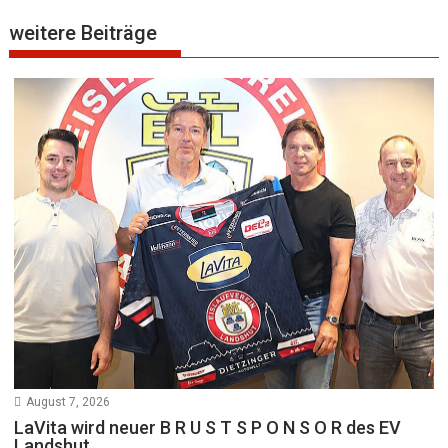
weitere Beiträge
August 7, 2026
LaVita wird neuer B R U S T S P O N S O R des EV
Landshut