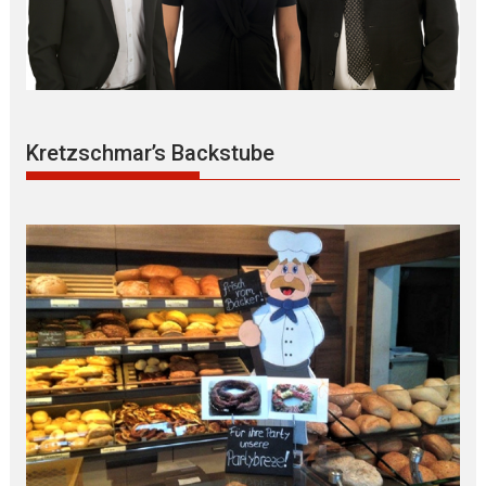
Kretzschmar’s Backstube