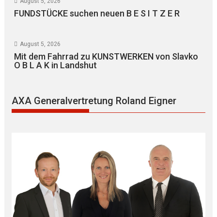
August 5, 2026
FUNDSTÜCKE suchen neuen B E S I T Z E R
August 5, 2026
Mit dem Fahrrad zu KUNSTWERKEN von Slavko
O B L A K in Landshut
AXA Generalvertretung Roland Eigner