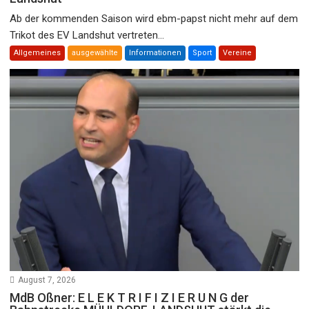
Ab der kommenden Saison wird ebm-papst nicht mehr auf dem
Trikot des EV Landshut vertreten...
Allgemeines
ausgewählte
Informationen
Sport
Vereine
August 7, 2026
MdB Oßner: E L E K T R I F I Z I E R U N G der