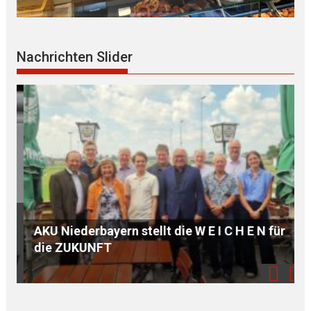
Nachrichten Slider
KU Niederbayern stellt die W E I C H E N für
Sozial 
ie ZUKUNFT
benacht