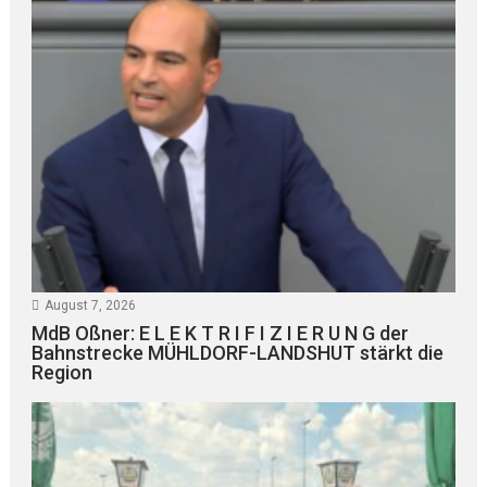
August 7, 2026
MdB Oßner: E L E K T R I F I Z I E R U N G der
Bahnstrecke MÜHLDORF-LANDSHUT stärkt die
Region