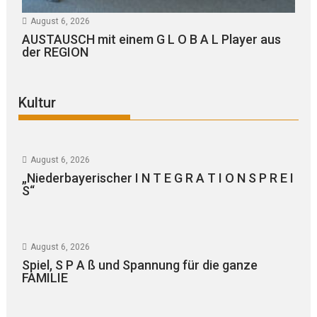
August 6, 2026
AUSTAUSCH mit einem G L O B A L Player aus
der REGION
Kultur
August 6, 2026
„Niederbayerischer I N T E G R A T I O N S P R E I
S“
August 6, 2026
Spiel, S P A ß und Spannung für die ganze
FAMILIE