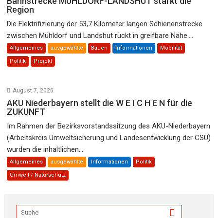
Bahnstrecke MÜHLDORF-LANDSHUT stärkt die
Region
Die Elektrifizierung der 53,7 Kilometer langen Schienenstrecke
zwischen Mühldorf und Landshut rückt in greifbare Nähe....
Allgemeines
ausgewählte
Bauen
Informationen
Mobilität
Politik
Projekt
August 7, 2026
AKU Niederbayern stellt die W E I C H E N für die
ZUKUNFT
Im Rahmen der Bezirksvorstandssitzung des AKU-Niederbayern
(Arbeitskreis Umweltsicherung und Landesentwicklung der CSU)
wurden die inhaltlichen...
Allgemeines
ausgewählte
Informationen
Politik
Umwelt / Naturschutz