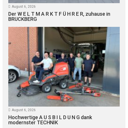
August 6, 2026
Der W E L T M A R K T F Ü H R E R, zuhause in
BRUCKBERG
August 6, 2026
Hochwertige A U S B I L D U N G dank
modernster TECHNIK