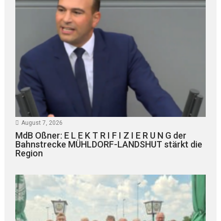
August 7, 2026
MdB Oßner: E L E K T R I F I Z I E R U N G der
Bahnstrecke MÜHLDORF-LANDSHUT stärkt die
Region