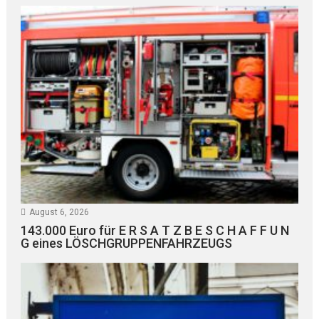
August 6, 2026
143.000 Euro für E R S A T Z B E S C H A F F U N
G eines LÖSCHGRUPPENFAHRZEUGS