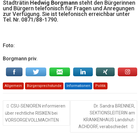
Stadträtin
Hedwig Borgmann
steht den Bürgerinnen
und Bürgern telefonisch für Fragen und Anregungen
zur Verfügung. Sie ist telefonisch erreichbar unter
Tel. Nr. 0871/88-1790.
Foto:
Borgmann priv.
Allgemein
Bürgersprechstunde
Informationen
Politik
Beitragsnavigation
CSU-SENIOREN informieren
Dr. Sandra BRENNER,
SEKTIONSLEITERIN am
über rechtliche RISIKEN bei
KRANKENHAUS Landshut-
VORSORGEVOLLMACHTEN
ACHDORF, verabschiedet