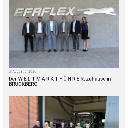
August 6, 2026
Der W E L T M A R K T F Ü H R E R, zuhause in
BRUCKBERG