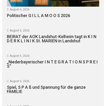
August 6, 2026
Politischer G I L L A M O O S 2026
August 6, 2026
BEIRAT der AOK Landshut-Kelheim tagt in K I N
D E R K L I N I K St. MARIEN in Landshut
August 6, 2026
„Niederbayerischer I N T E G R A T I O N S P R E I
S“
August 6, 2026
Spiel, S P A ß und Spannung für die ganze
FAMILIE