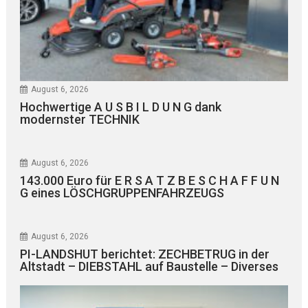
August 6, 2026
Hochwertige A U S B I L D U N G dank
modernster TECHNIK
August 6, 2026
143.000 Euro für E R S A T Z B E S C H A F F U N
G eines LÖSCHGRUPPENFAHRZEUGS
August 6, 2026
PI-LANDSHUT berichtet: ZECHBETRUG in der
Altstadt – DIEBSTAHL auf Baustelle – Diverses