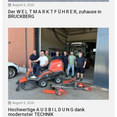
August 6, 2026
Der W E L T M A R K T F Ü H R E R, zuhause in
BRUCKBERG
August 6, 2026
Hochwertige A U S B I L D U N G dank
modernster TECHNIK