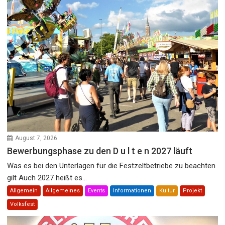
August 7, 2026
Bewerbungsphase zu den D u l t e n 2027 läuft
Was es bei den Unterlagen für die Festzeltbetriebe zu beachten
gilt Auch 2027 heißt es...
Allgemein
Allgemeines
Events
Informationen
Kultur
Projekt
Volksfest