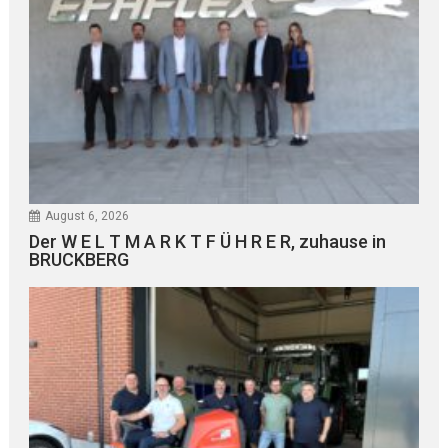
August 6, 2026
Der W E L T M A R K T F Ü H R E R, zuhause in
BRUCKBERG