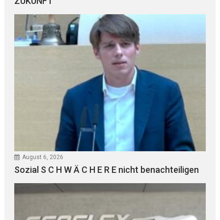
ZUKUNFT
August 6, 2026
Sozial S C H W Ä C H E R E nicht benachteiligen