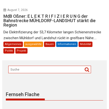
August 7, 2026
MdB Oßner: E L E K T R I F I Z I E R U N G der
Bahnstrecke MÜHLDORF-LANDSHUT stärkt die
Region
Die Elektrifizierung der 53,7 Kilometer langen Schienenstrecke
zwischen Mühldorf und Landshut rückt in greifbare Nähe....
Allgemeines
ausgewählte
Bauen
Informationen
Mobilität
Politik
Projekt
Fernseh Flache