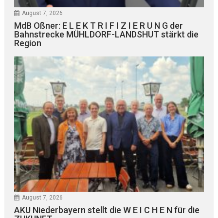
August 7, 2026
MdB Oßner: E L E K T R I F I Z I E R U N G der
Bahnstrecke MÜHLDORF-LANDSHUT stärkt die
Region
August 7, 2026
AKU Niederbayern stellt die W E I C H E N für die