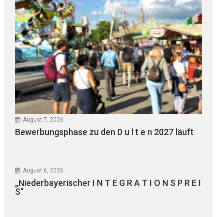
August 7, 2026
Bewerbungsphase zu den D u l t e n 2027 läuft
August 6, 2026
„Niederbayerischer I N T E G R A T I O N S P R E I
S“