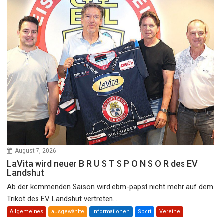
August 7, 2026
LaVita wird neuer B R U S T S P O N S O R des EV
Landshut
Ab der kommenden Saison wird ebm-papst nicht mehr auf dem
Trikot des EV Landshut vertreten...
Allgemeines
ausgewählte
Informationen
Sport
Vereine