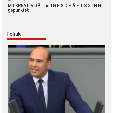
Mit KREATIVITÄT und G E S C H Ä F T S S I N N
gepunktet
Politik