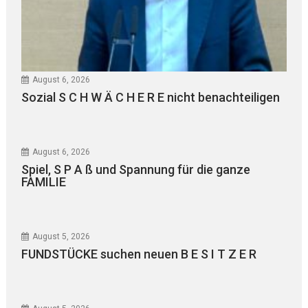
August 6, 2026
Sozial S C H W Ä C H E R E nicht benachteiligen
August 6, 2026
Spiel, S P A ß und Spannung für die ganze
FAMILIE
August 5, 2026
FUNDSTÜCKE suchen neuen B E S I T Z E R