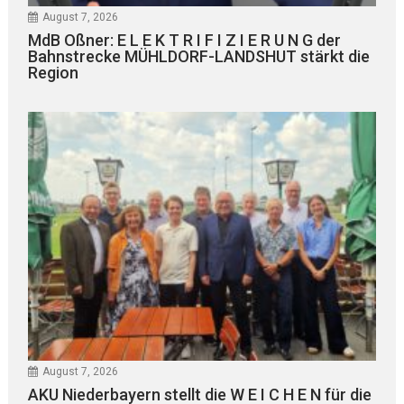
August 7, 2026
MdB Oßner: E L E K T R I F I Z I E R U N G der
Bahnstrecke MÜHLDORF-LANDSHUT stärkt die
Region
August 7, 2026
AKU Niederbayern stellt die W E I C H E N für die