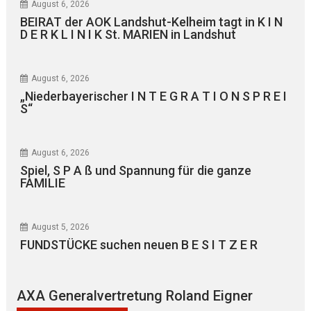
August 6, 2026
BEIRAT der AOK Landshut-Kelheim tagt in K I N
D E R K L I N I K St. MARIEN in Landshut
August 6, 2026
„Niederbayerischer I N T E G R A T I O N S P R E I
S“
August 6, 2026
Spiel, S P A ß und Spannung für die ganze
FAMILIE
August 5, 2026
FUNDSTÜCKE suchen neuen B E S I T Z E R
AXA Generalvertretung Roland Eigner