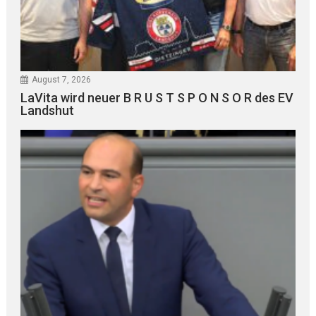
August 7, 2026
LaVita wird neuer B R U S T S P O N S O R des EV
Landshut