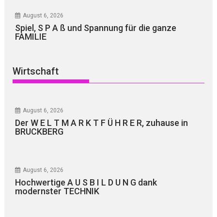
August 6, 2026
Spiel, S P A ß und Spannung für die ganze
FAMILIE
Wirtschaft
August 6, 2026
Der W E L T M A R K T F Ü H R E R, zuhause in
BRUCKBERG
August 6, 2026
Hochwertige A U S B I L D U N G dank
modernster TECHNIK