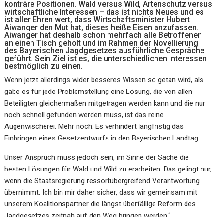
konträre Positionen. Wald versus Wild, Artenschutz versus
wirtschaftliche Interessen – das ist nichts Neues und es
ist aller Ehren wert, dass Wirtschaftsminister Hubert
Aiwanger den Mut hat, dieses heiße Eisen anzufassen.
Aiwanger hat deshalb schon mehrfach alle Betroffenen
an einen Tisch geholt und im Rahmen der Novellierung
des Bayerischen Jagdgesetzes ausführliche Gespräche
geführt. Sein Ziel ist es, die unterschiedlichen Interessen
bestmöglich zu einen.
Wenn jetzt allerdings wider besseres Wissen so getan wird, als
gäbe es für jede Problemstellung eine Lösung, die von allen
Beteiligten gleichermaßen mitgetragen werden kann und die nur
noch schnell gefunden werden muss, ist das reine
Augenwischerei. Mehr noch: Es verhindert langfristig das
Einbringen eines Gesetzentwurfs in den Bayerischen Landtag.
Unser Anspruch muss jedoch sein, im Sinne der Sache die
besten Lösungen für Wald und Wild zu erarbeiten. Das gelingt nur,
wenn die Staatsregierung ressortübergreifend Verantwortung
übernimmt. Ich bin mir daher sicher, dass wir gemeinsam mit
unserem Koalitionspartner die längst überfällige Reform des
Jagdgesetzes zeitnah auf den Weg bringen werden.“