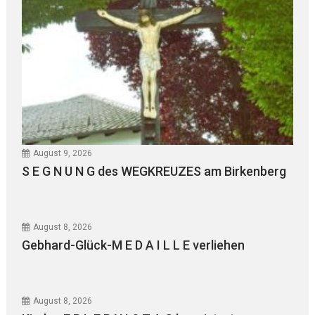
August 9, 2026
S E G N U N G des WEGKREUZES am Birkenberg
August 8, 2026
Gebhard-Glück-M E D A I L L E verliehen
August 8, 2026