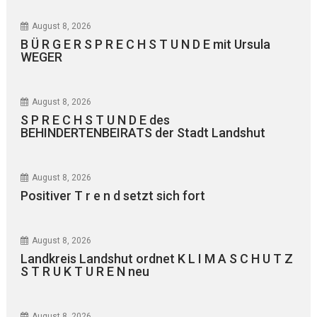
August 8, 2026
B Ü R G E R S P R E C H S T U N D E mit Ursula
WEGER
August 8, 2026
S P R E C H S T U N D E des
BEHINDERTENBEIRATS der Stadt Landshut
August 8, 2026
Positiver T r e n d setzt sich fort
August 8, 2026
Landkreis Landshut ordnet K L I M A S C H U T Z
S T R U K T U R E N neu
August 8, 2026