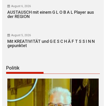
August 6, 2026
AUSTAUSCH mit einem G L O B A L Player aus
der REGION
August 5, 2026
Mit KREATIVITÄT und G E S C H Ä F T S S I N N
gepunktet
Politik