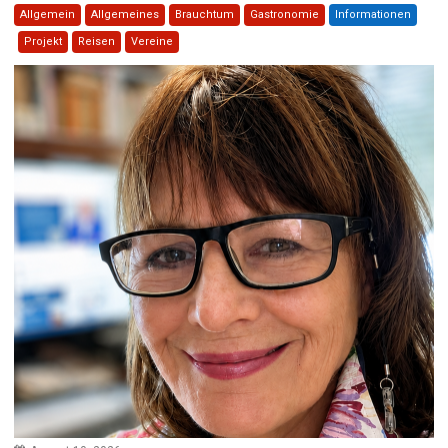
Allgemein
Allgemeines
Brauchtum
Gastronomie
Informationen
Projekt
Reisen
Vereine