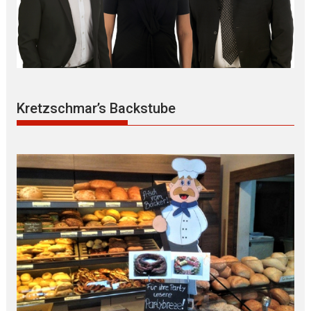
Kretzschmar’s Backstube