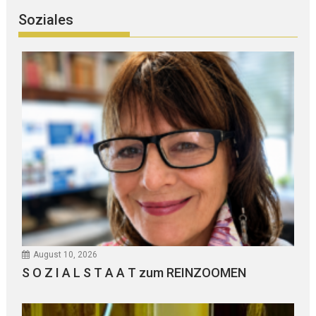
Soziales
August 10, 2026
S O Z I A L S T A A T zum REINZOOMEN