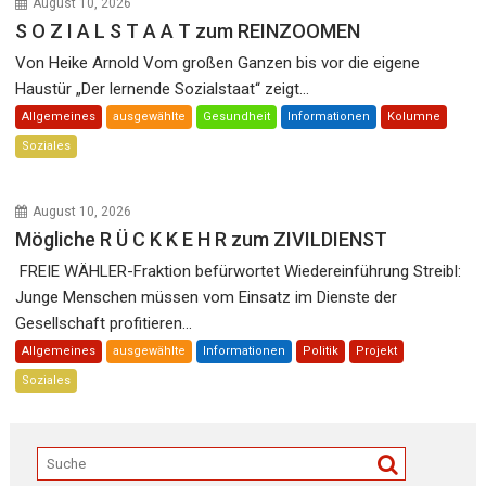
August 10, 2026
S O Z I A L S T A A T zum REINZOOMEN
Von Heike Arnold Vom großen Ganzen bis vor die eigene
Haustür „Der lernende Sozialstaat“ zeigt...
Allgemeines
ausgewählte
Gesundheit
Informationen
Kolumne
Soziales
August 10, 2026
Mögliche R Ü C K K E H R zum ZIVILDIENST
FREIE WÄHLER-Fraktion befürwortet Wiedereinführung Streibl:
Junge Menschen müssen vom Einsatz im Dienste der
Gesellschaft profitieren...
Allgemeines
ausgewählte
Informationen
Politik
Projekt
Soziales