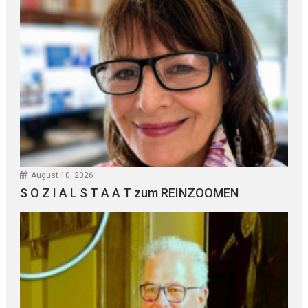
August 10, 2026
S O Z I A L S T A A T zum REINZOOMEN