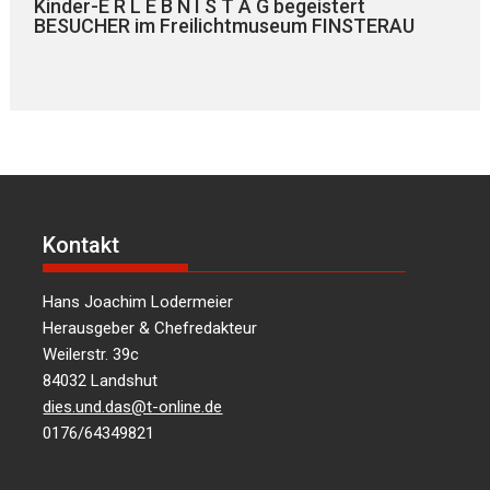
Kinder-E R L E B N I S T A G begeistert
BESUCHER im Freilichtmuseum FINSTERAU
Kontakt
Hans Joachim Lodermeier
Herausgeber & Chefredakteur
Weilerstr. 39c
84032 Landshut
dies.und.das@t-online.de
0176/64349821