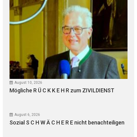
August 10, 2026
Mögliche R Ü C K K E H R zum ZIVILDIENST
August 6, 2026
Sozial S C H W Ä C H E R E nicht benachteiligen