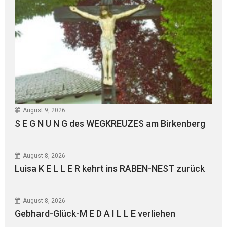
August 9, 2026
S E G N U N G des WEGKREUZES am Birkenberg
August 8, 2026
Luisa K E L L E R kehrt ins RABEN-NEST zurück
August 8, 2026
Gebhard-Glück-M E D A I L L E verliehen