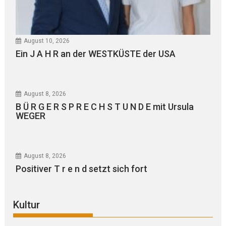
August 10, 2026
Ein J A H R an der WESTKÜSTE der USA
August 8, 2026
B Ü R G E R S P R E C H S T U N D E mit Ursula
WEGER
August 8, 2026
Positiver T r e n d setzt sich fort
Kultur