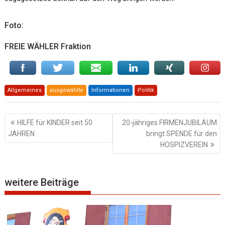
Foto:
FREIE WÄHLER Fraktion
Allgemeines
ausgewählte
Informationen
Politik
Beitragsnavigation
HILFE für KINDER seit 50
20-jähriges FIRMENJUBILÄUM
JAHREN
bringt SPENDE für den
HOSPIZVEREIN
weitere Beiträge