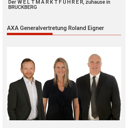
Der W E L T M A R K T F Ü H R E R, zuhause in
BRUCKBERG
AXA Generalvertretung Roland Eigner