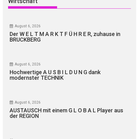
Wirtschaft
August 6, 2026
Der W E L T M A R K T F Ü H R E R, zuhause in
BRUCKBERG
August 6, 2026
Hochwertige A U S B I L D U N G dank
modernster TECHNIK
August 6, 2026
AUSTAUSCH mit einem G L O B A L Player aus
der REGION