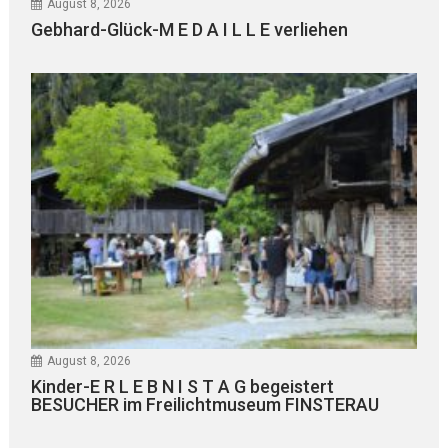
August 8, 2026
Gebhard-Glück-M E D A I L L E verliehen
August 8, 2026
Kinder-E R L E B N I S T A G begeistert
BESUCHER im Freilichtmuseum FINSTERAU