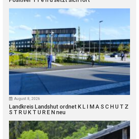
August 8, 2026
Landkreis Landshut ordnet K L I M A S C H U T Z
S T R U K T U R E N neu