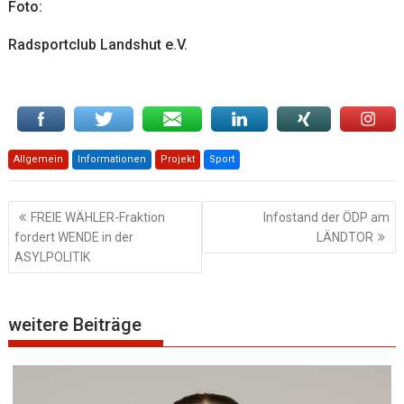
Foto:
Radsportclub Landshut e.V.
Allgemein
Informationen
Projekt
Sport
Beitragsnavigation
FREIE WÄHLER-Fraktion
Infostand der ÖDP am
fordert WENDE in der
LÄNDTOR
ASYLPOLITIK
weitere Beiträge