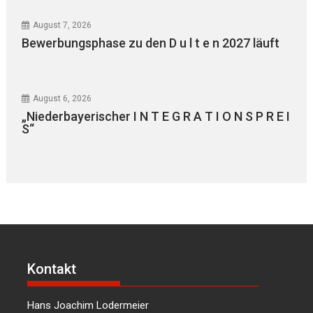
August 7, 2026
Bewerbungsphase zu den D u l t e n 2027 läuft
August 6, 2026
„Niederbayerischer I N T E G R A T I O N S P R E I
S“
Kontakt
Hans Joachim Lodermeier