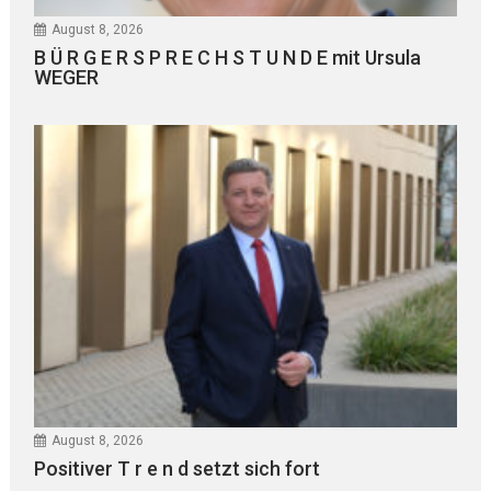
August 8, 2026
B Ü R G E R S P R E C H S T U N D E mit Ursula
WEGER
August 8, 2026
Positiver T r e n d setzt sich fort