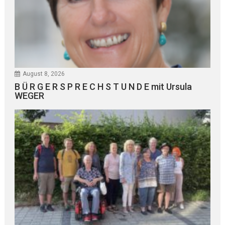
August 8, 2026
B Ü R G E R S P R E C H S T U N D E mit Ursula
WEGER