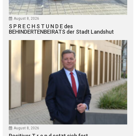
August 8, 2026
S P R E C H S T U N D E des
BEHINDERTENBEIRATS der Stadt Landshut
August 8, 2026
Positiver T r e n d setzt sich fort