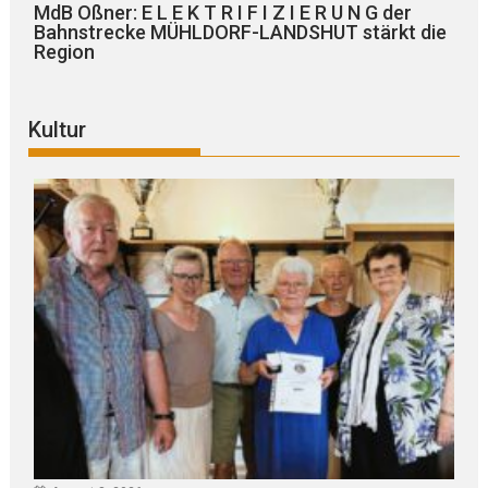
MdB Oßner: E L E K T R I F I Z I E R U N G der
Bahnstrecke MÜHLDORF-LANDSHUT stärkt die
Region
Kultur