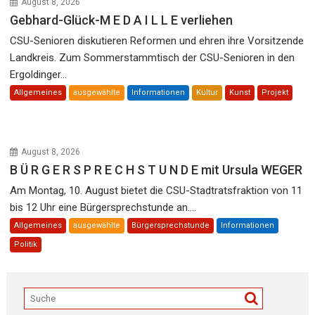
August 8, 2026
Gebhard-Glück-M E D A I L L E verliehen
CSU-Senioren diskutieren Reformen und ehren ihre Vorsitzende
Landkreis. Zum Sommerstammtisch der CSU-Senioren in den
Ergoldinger...
Allgemeines
ausgewählte
Informationen
Kultur
Kunst
Projekt
August 8, 2026
B Ü R G E R S P R E C H S T U N D E mit Ursula WEGER
Am Montag, 10. August bietet die CSU-Stadtratsfraktion von 11
bis 12 Uhr eine Bürgersprechstunde an....
Allgemeines
ausgewählte
Bürgersprechstunde
Informationen
Politik