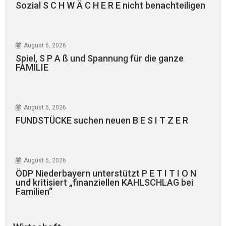
Sozial S C H W Ä C H E R E nicht benachteiligen
August 6, 2026
Spiel, S P A ß und Spannung für die ganze
FAMILIE
August 5, 2026
FUNDSTÜCKE suchen neuen B E S I T Z E R
August 5, 2026
ÖDP Niederbayern unterstützt P E T I T I O N
und kritisiert „finanziellen KAHLSCHLAG bei
Familien“