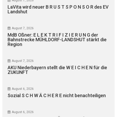
August 7, 2026
LaVita wird neuer B R U S T S P O N S O R des EV
Landshut
August 7, 2026
MdB Oßner: E L E K T R I F I Z I E R U N G der
Bahnstrecke MÜHLDORF-LANDSHUT stärkt die
Region
August 7, 2026
AKU Niederbayern stellt die W E I C H E N für die
ZUKUNFT
August 6, 2026
Sozial S C H W Ä C H E R E nicht benachteiligen
August 6, 2026