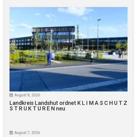
August 8, 2026
Landkreis Landshut ordnet K L I M A S C H U T Z
S T R U K T U R E N neu
August 7, 2026