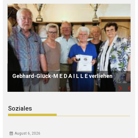
B Ü R G E R S P R E C H S T U N D E mit Ursula
WEGER
Soziales
August 6, 2026