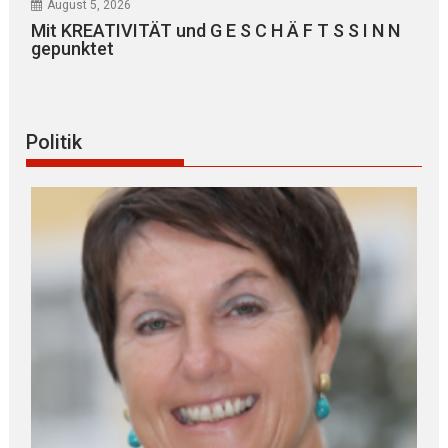
August 5, 2026
Mit KREATIVITÄT und G E S C H Ä F T S S I N N
gepunktet
Politik