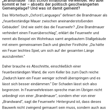
„Brandmauer“ fast schon inflationär verwendet. Wo aber
kommt er her – abseits der politisch geschwängerten
Gemengelage? Und was ist damit gemeint?
Das Wörterbuch „Oxford Languages“ definiert die Brandmauer als
„feuerbeständige Mauer zwischen aneinanderstoßenden
Gebäuden“. Und wie sieht das die Feuerwehr? „Eine Brandmauer
verhindert einen Feuerüberschlag“, erklärt die Feuerwehr und
nennt als Beispiel ein Wohnhaus samt angebautem Stallgebäude
mit einem gemeinsamen Dach und gleicher Firsthöhe: „Da hätte
ein Feuer leichtes Spiel, um sich auf der gesamten Länge
auszubreiten.“
Daher brauche es Abschnitte, einschließlich einer
feuerbeständigen Wand, die vom Keller bis zum Dach reiche:
„Dadurch kann ein Feuer weniger schnell überspringen und es
lässt sich besser eindämmen.“ Der Schaden lässt sich also
begrenzen. In Feuerwehrkreisen spreche man im Übrigen nicht
unbedingt von einer „Brandmauer“, sondern eher von einer
„Brandwand“, sagt die Feuerwehr. Hintergrund ist, dass dieses
Bauwerk nicht zwingend gemauert sein muss, sondern auch aus