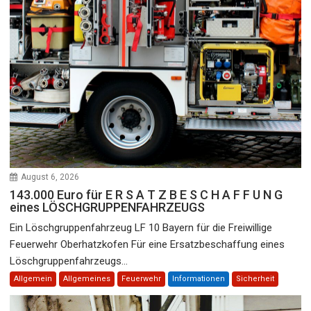
August 6, 2026
143.000 Euro für E R S A T Z B E S C H A F F U N G
eines LÖSCHGRUPPENFAHRZEUGS
Ein Löschgruppenfahrzeug LF 10 Bayern für die Freiwillige
Feuerwehr Oberhatzkofen Für eine Ersatzbeschaffung eines
Löschgruppenfahrzeugs...
Allgemein
Allgemeines
Feuerwehr
Informationen
Sicherheit