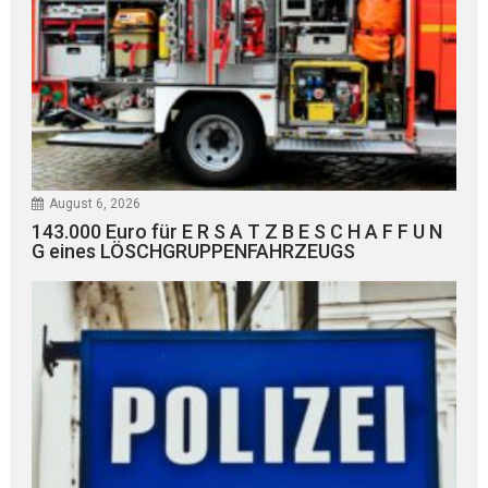
August 6, 2026
143.000 Euro für E R S A T Z B E S C H A F F U N
G eines LÖSCHGRUPPENFAHRZEUGS