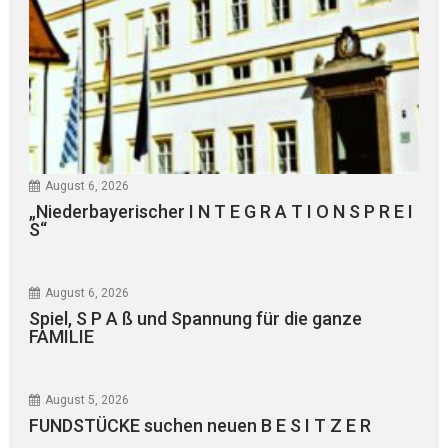
August 6, 2026
„Niederbayerischer I N T E G R A T I O N S P R E I
S“
August 6, 2026
Spiel, S P A ß und Spannung für die ganze
FAMILIE
August 5, 2026
FUNDSTÜCKE suchen neuen B E S I T Z E R