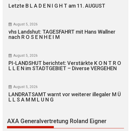
Letzte B L A D E N I G H T am 11. AUGUST
August 5, 2026
vhs Landshut: TAGESFAHRT mit Hans Wallner
nach R O S E N H E I M
August 5, 2026
PI-LANDSHUT berichtet: Verstärkte K O N T R O
L L E N im STADTGEBIET – Diverse VERGEHEN
August 5, 2026
LANDRATSAMT warnt vor weiterer illegaler M Ü
L L S A M M L U N G
AXA Generalvertretung Roland Eigner