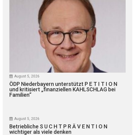
August 5, 2026
ÖDP Niederbayern unterstützt P E T I T I O N
und kritisiert „finanziellen KAHLSCHLAG bei
Familien“
August 5, 2026
Betriebliche S U C H T P R Ä V E N T I O N
wichtiger als viele denken