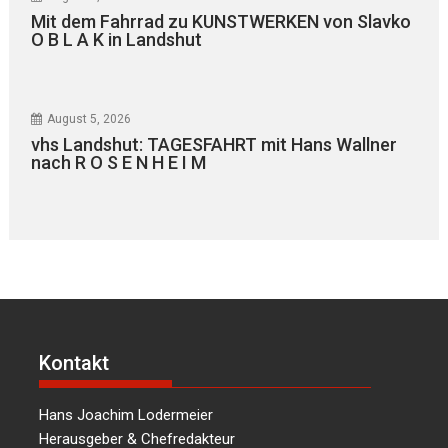
Mit dem Fahrrad zu KUNSTWERKEN von Slavko
O B L A K in Landshut
August 5, 2026
vhs Landshut: TAGESFAHRT mit Hans Wallner
nach R O S E N H E I M
Kontakt
Hans Joachim Lodermeier
Herausgeber & Chefredakteur