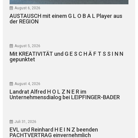
August 6, 2026
AUSTAUSCH mit einem G L O B A L Player aus
der REGION
August 5, 2026
Mit KREATIVITÄT und G E S C H Ä F T S S I N N
gepunktet
August 4, 2026
Landrat Alfred H O L Z N E R im
Unternehmensdialog bei LEIPFINGER-BADER
Juli 31, 2026
EVL und Reinhard H E I N Z beenden
PACHTVERTRAG einvernehmlich