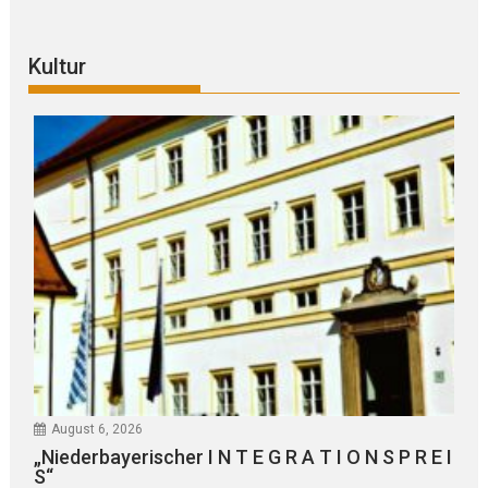
Kultur
August 6, 2026
„Niederbayerischer I N T E G R A T I O N S P R E I
S“