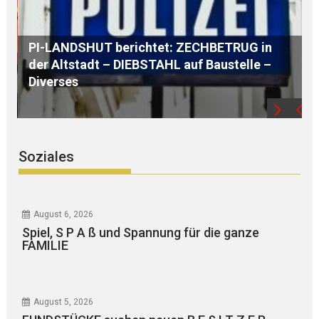
AUSTAUSCH mit einem G L O B A L Player
aus der REGION
P
Soziales
August 6, 2026
Spiel, S P A ß und Spannung für die ganze
FAMILIE
August 5, 2026