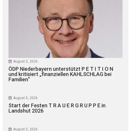
August 5, 2026
ÖDP Niederbayern unterstützt P E T I T I O N
und kritisiert „finanziellen KAHLSCHLAG bei
Familien“
August 5, 2026
Start der Festen T R A U E R G R U P P E in
Landshut 2026
August 5, 2026