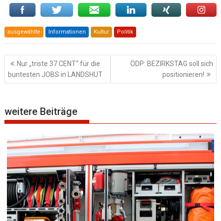
ausgewählte
Informationen
Kultur
Politik
Beitragsnavigation
Nur „triste 37 CENT“ für die
ÖDP: BEZIRKSTAG soll sich
buntesten JOBS in LANDSHUT
positionieren!
weitere Beiträge