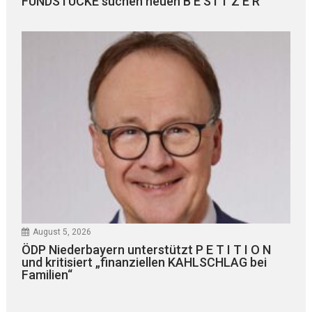
FUNDSTÜCKE suchen neuen B E S I T Z E R
August 5, 2026
ÖDP Niederbayern unterstützt P E T I T I O N
und kritisiert „finanziellen KAHLSCHLAG bei
Familien“