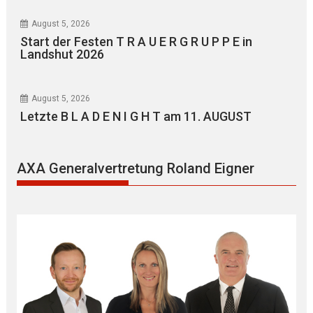
August 5, 2026
Start der Festen T R A U E R G R U P P E in
Landshut 2026
August 5, 2026
Letzte B L A D E N I G H T am 11. AUGUST
AXA Generalvertretung Roland Eigner