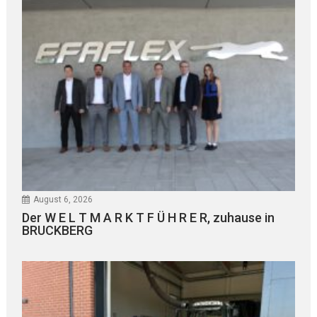
August 6, 2026
Der W E L T M A R K T F Ü H R E R, zuhause in
BRUCKBERG