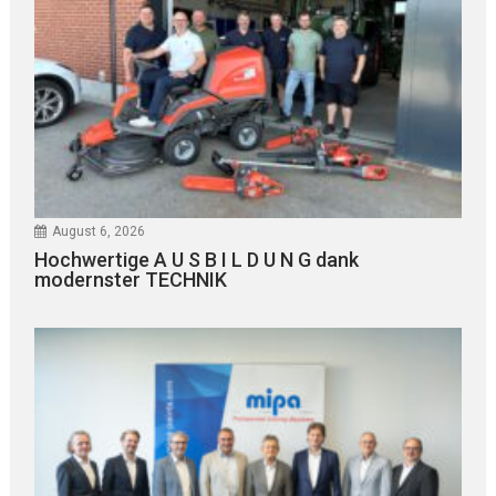
August 6, 2026
Hochwertige A U S B I L D U N G dank
modernster TECHNIK