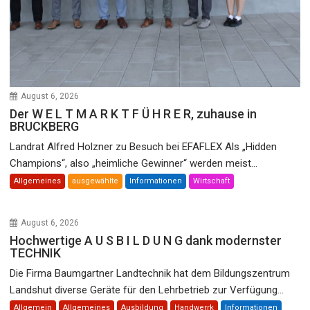
August 6, 2026
Der W E L T M A R K T F Ü H R E R, zuhause in
BRUCKBERG
Landrat Alfred Holzner zu Besuch bei EFAFLEX Als „Hidden
Champions“, also „heimliche Gewinner“ werden meist...
Allgemeines
ausgewählte
Informationen
Wirtschaft
August 6, 2026
Hochwertige A U S B I L D U N G dank modernster
TECHNIK
Die Firma Baumgartner Landtechnik hat dem Bildungszentrum
Landshut diverse Geräte für den Lehrbetrieb zur Verfügung...
Allgemein
Allgemeines
Ausbildung
Handwerrk
Informationen