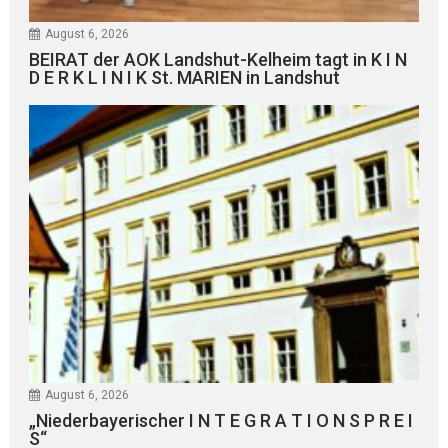
August 6, 2026
BEIRAT der AOK Landshut-Kelheim tagt in K I N
D E R K L I N I K St. MARIEN in Landshut
August 6, 2026
„Niederbayerischer I N T E G R A T I O N S P R E I
S“