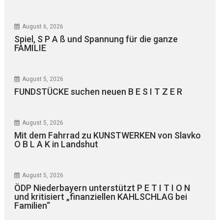
August 6, 2026
Spiel, S P A ß und Spannung für die ganze
FAMILIE
August 5, 2026
FUNDSTÜCKE suchen neuen B E S I T Z E R
August 5, 2026
Mit dem Fahrrad zu KUNSTWERKEN von Slavko
O B L A K in Landshut
August 5, 2026
ÖDP Niederbayern unterstützt P E T I T I O N
und kritisiert „finanziellen KAHLSCHLAG bei
Familien“