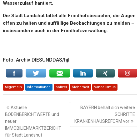
Wasserzulauf hantiert.
Die Stadt Landshut bittet alle Friedhofsbesucher, die Augen
offen zu halten und auffällige Beobachtungen zu melden –
insbesondere auch in der Friedhofsverwaltung.
Foto: Archiv DIESUNDDAS/hjl
Allgemein
Informationen
polizei
Sicherheit
Vandalismus
Beitragsnavigation
Aktuelle
BAYERN behält sich weitere
BODENBERICHTWERTE und
SCHRITTE
neuer
KRANKENHAUSREFORM vor
IMMOBILIENMARKTBERICHT
für Stadt Landshut