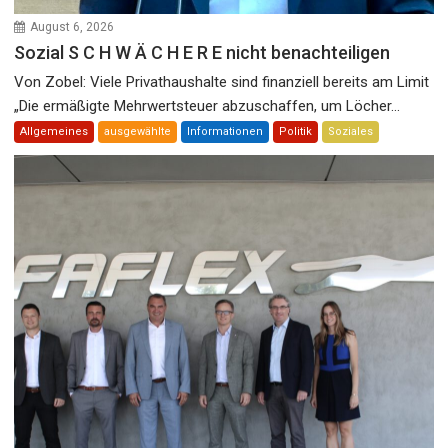
August 6, 2026
Sozial S C H W Ä C H E R E nicht benachteiligen
Von Zobel: Viele Privathaushalte sind finanziell bereits am Limit
„Die ermäßigte Mehrwertsteuer abzuschaffen, um Löcher...
Allgemeines
ausgewählte
Informationen
Politik
Soziales