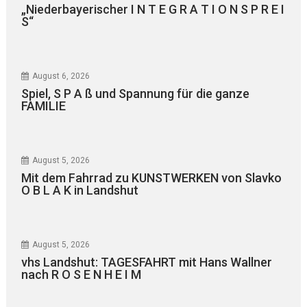
„Niederbayerischer I N T E G R A T I O N S P R E I
S“
August 6, 2026
Spiel, S P A ß und Spannung für die ganze
FAMILIE
August 5, 2026
Mit dem Fahrrad zu KUNSTWERKEN von Slavko
O B L A K in Landshut
August 5, 2026
vhs Landshut: TAGESFAHRT mit Hans Wallner
nach R O S E N H E I M