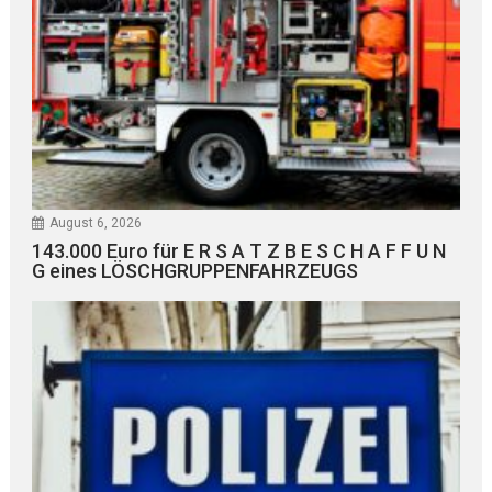
August 6, 2026
143.000 Euro für E R S A T Z B E S C H A F F U N
G eines LÖSCHGRUPPENFAHRZEUGS