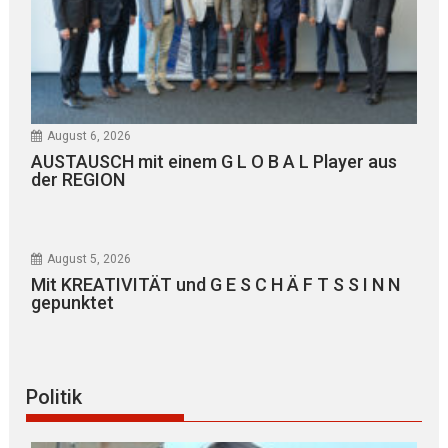
August 6, 2026
AUSTAUSCH mit einem G L O B A L Player aus
der REGION
August 5, 2026
Mit KREATIVITÄT und G E S C H Ä F T S S I N N
gepunktet
Politik