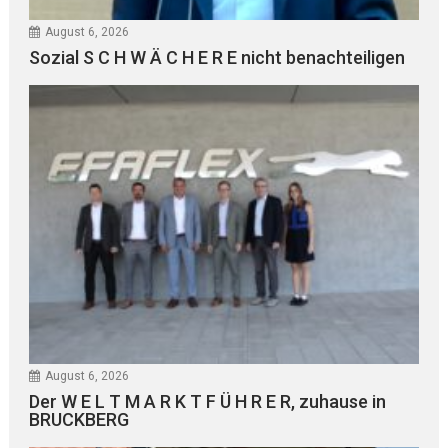
August 6, 2026
Sozial S C H W Ä C H E R E nicht benachteiligen
August 6, 2026
Der W E L T M A R K T F Ü H R E R, zuhause in
BRUCKBERG