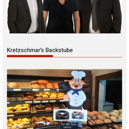
Kretzschmar’s Backstube