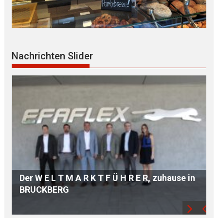
Nachrichten Slider
in
Hochwertige A U S B I L D U N G dank
modernster TECHNIK