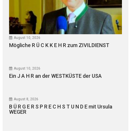
August 10, 2026
Mögliche R Ü C K K E H R zum ZIVILDIENST
August 10, 2026
Ein J A H R an der WESTKÜSTE der USA
August 8, 2026
B Ü R G E R S P R E C H S T U N D E mit Ursula
WEGER