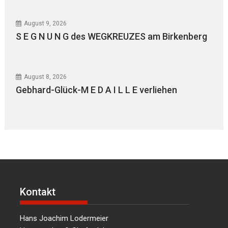
August 9, 2026
S E G N U N G des WEGKREUZES am Birkenberg
August 8, 2026
Gebhard-Glück-M E D A I L L E verliehen
Kontakt
Hans Joachim Lodermeier