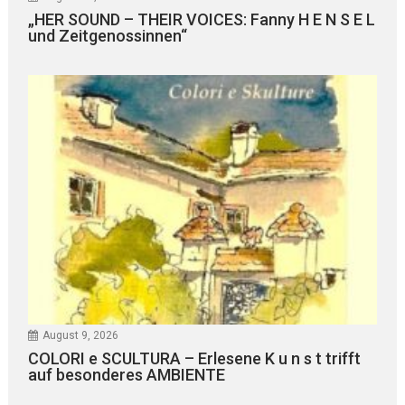
„HER SOUND – THEIR VOICES: Fanny H E N S E L
und Zeitgenossinnen“
August 9, 2026
COLORI e SCULTURA – Erlesene K u n s t trifft
auf besonderes AMBIENTE