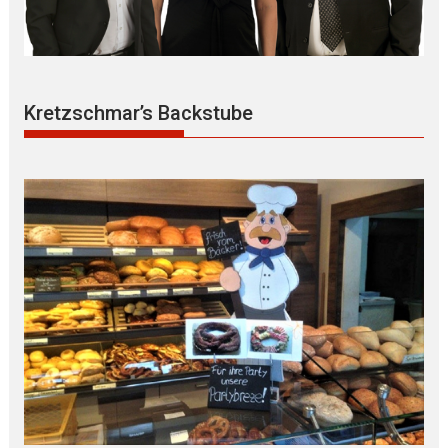
Kretzschmar’s Backstube