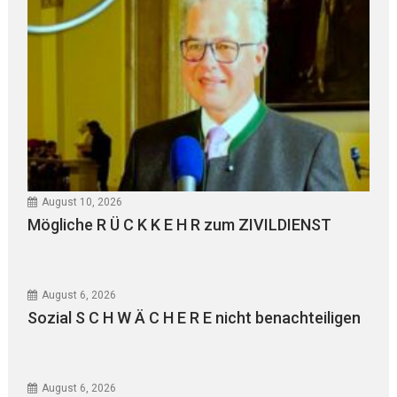
August 10, 2026
Mögliche R Ü C K K E H R zum ZIVILDIENST
August 6, 2026
Sozial S C H W Ä C H E R E nicht benachteiligen
August 6, 2026