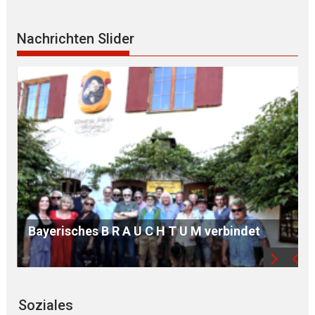
Nachrichten Slider
S O Z I A L S T A A T zum REINZOOMEN
Soziales