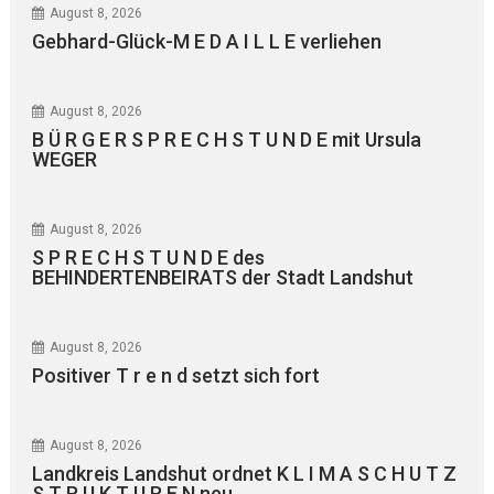
August 8, 2026
Gebhard-Glück-M E D A I L L E verliehen
August 8, 2026
B Ü R G E R S P R E C H S T U N D E mit Ursula
WEGER
August 8, 2026
S P R E C H S T U N D E des
BEHINDERTENBEIRATS der Stadt Landshut
August 8, 2026
Positiver T r e n d setzt sich fort
August 8, 2026
Landkreis Landshut ordnet K L I M A S C H U T Z
S T R U K T U R E N neu