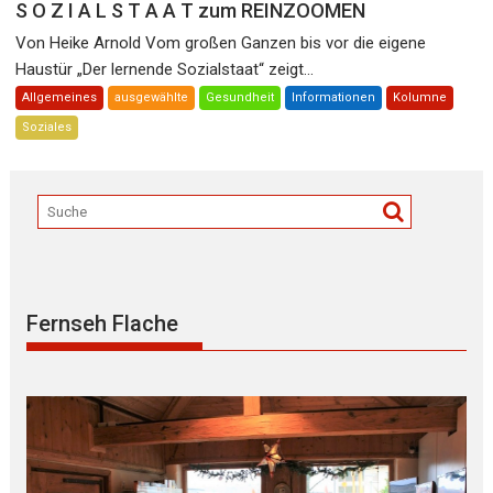
S O Z I A L S T A A T zum REINZOOMEN
Von Heike Arnold Vom großen Ganzen bis vor die eigene
Haustür „Der lernende Sozialstaat“ zeigt...
Allgemeines
ausgewählte
Gesundheit
Informationen
Kolumne
Soziales
Fernseh Flache