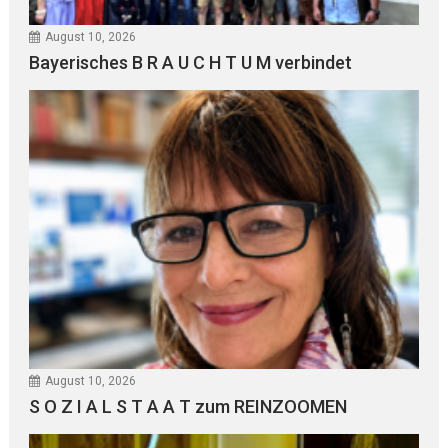
August 10, 2026
Bayerisches B R A U C H T U M verbindet
August 10, 2026
S O Z I A L S T A A T zum REINZOOMEN