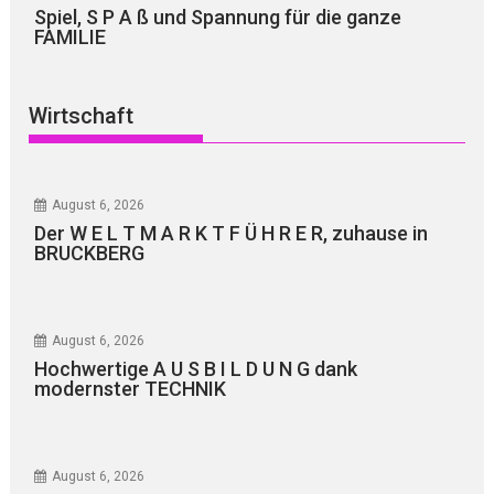
Spiel, S P A ß und Spannung für die ganze
FAMILIE
Wirtschaft
August 6, 2026
Der W E L T M A R K T F Ü H R E R, zuhause in
BRUCKBERG
August 6, 2026
Hochwertige A U S B I L D U N G dank
modernster TECHNIK
August 6, 2026