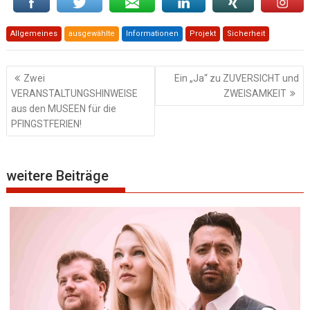
Allgemeines
ausgewählte
Informationen
Projekt
Sicherheit
Beitragsnavigation
Zwei
Ein „Ja“ zu ZUVERSICHT und
VERANSTALTUNGSHINWEISE
ZWEISAMKEIT
aus den MUSEEN für die
PFINGSTFERIEN!
weitere Beiträge