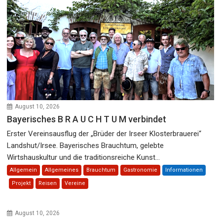
August 10, 2026
Bayerisches B R A U C H T U M verbindet
Erster Vereinsausflug der „Brüder der Irseer Klosterbrauerei“
Landshut/Irsee. Bayerisches Brauchtum, gelebte
Wirtshauskultur und die traditionsreiche Kunst...
Allgemein
Allgemeines
Brauchtum
Gastronomie
Informationen
Projekt
Reisen
Vereine
August 10, 2026