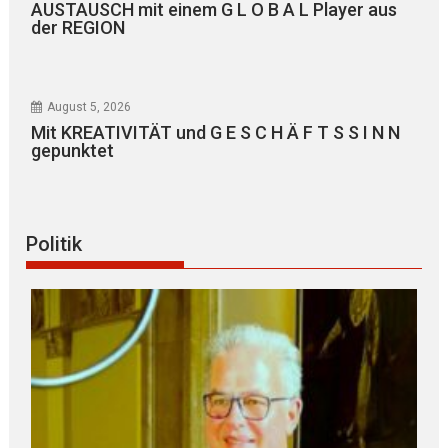
AUSTAUSCH mit einem G L O B A L Player aus
der REGION
August 5, 2026
Mit KREATIVITÄT und G E S C H Ä F T S S I N N
gepunktet
Politik