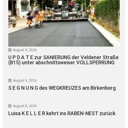
August 9, 2026
U P D A T E zur SANIERUNG der Veldener Straße
(B15) unter abschnittsweiser VOLLSPERRUNG
August 9, 2026
S E G N U N G des WEGKREUZES am Birkenberg
August 8, 2026
Luisa K E L L E R kehrt ins RABEN-NEST zurück