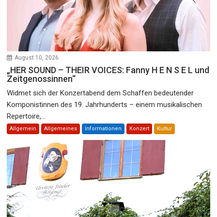
August 10, 2026
„HER SOUND – THEIR VOICES: Fanny H E N S E L und
Zeitgenossinnen“
Widmet sich der Konzertabend dem Schaffen bedeutender
Komponistinnen des 19. Jahrhunderts – einem musikalischen
Repertoire,...
Allgemein
Allgemeines
Informationen
Konzert
Kultur