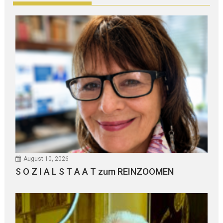
August 10, 2026
S O Z I A L S T A A T zum REINZOOMEN