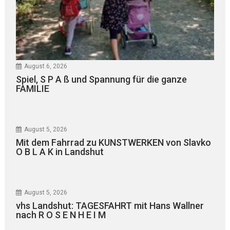
August 6, 2026
Spiel, S P A ß und Spannung für die ganze
FAMILIE
August 5, 2026
Mit dem Fahrrad zu KUNSTWERKEN von Slavko
O B L A K in Landshut
August 5, 2026
vhs Landshut: TAGESFAHRT mit Hans Wallner
nach R O S E N H E I M