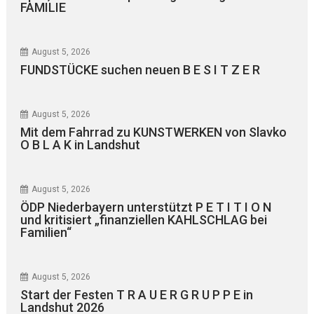
FAMILIE
August 5, 2026
FUNDSTÜCKE suchen neuen B E S I T Z E R
August 5, 2026
Mit dem Fahrrad zu KUNSTWERKEN von Slavko
O B L A K in Landshut
August 5, 2026
ÖDP Niederbayern unterstützt P E T I T I O N
und kritisiert „finanziellen KAHLSCHLAG bei
Familien“
August 5, 2026
Start der Festen T R A U E R G R U P P E in
Landshut 2026