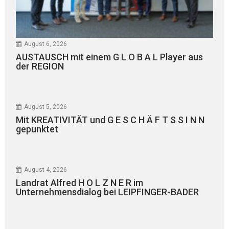
August 6, 2026
AUSTAUSCH mit einem G L O B A L Player aus
der REGION
August 5, 2026
Mit KREATIVITÄT und G E S C H Ä F T S S I N N
gepunktet
August 4, 2026
Landrat Alfred H O L Z N E R im
Unternehmensdialog bei LEIPFINGER-BADER