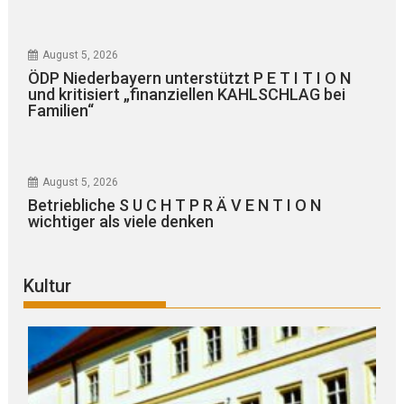
August 5, 2026
ÖDP Niederbayern unterstützt P E T I T I O N
und kritisiert „finanziellen KAHLSCHLAG bei
Familien“
August 5, 2026
Betriebliche S U C H T P R Ä V E N T I O N
wichtiger als viele denken
Kultur