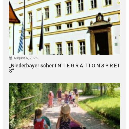
August 6, 2026
„Niederbayerischer I N T E G R A T I O N S P R E I
S“