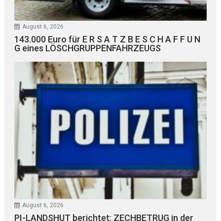
August 6, 2026
143.000 Euro für E R S A T Z B E S C H A F F U N
G eines LÖSCHGRUPPENFAHRZEUGS
August 6, 2026
PI-LANDSHUT berichtet: ZECHBETRUG in der