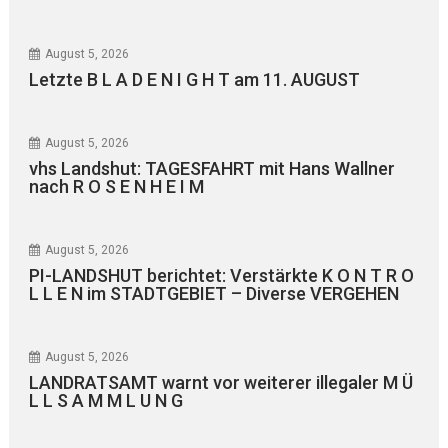
August 5, 2026
Letzte B L A D E N I G H T am 11. AUGUST
August 5, 2026
vhs Landshut: TAGESFAHRT mit Hans Wallner
nach R O S E N H E I M
August 5, 2026
PI-LANDSHUT berichtet: Verstärkte K O N T R O
L L E N im STADTGEBIET – Diverse VERGEHEN
August 5, 2026
LANDRATSAMT warnt vor weiterer illegaler M Ü
L L S A M M L U N G