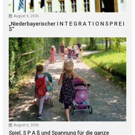
August 6, 2026
„Niederbayerischer I N T E G R A T I O N S P R E I
S“
August 6, 2026
Spiel, S P A ß und Spannung für die ganze