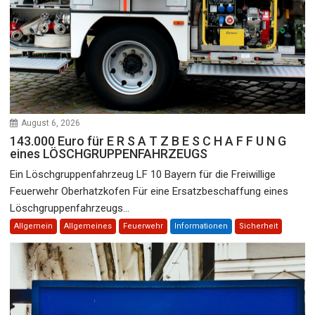
August 6, 2026
143.000 Euro für E R S A T Z B E S C H A F F U N G
eines LÖSCHGRUPPENFAHRZEUGS
Ein Löschgruppenfahrzeug LF 10 Bayern für die Freiwillige
Feuerwehr Oberhatzkofen Für eine Ersatzbeschaffung eines
Löschgruppenfahrzeugs...
Allgemein
Allgemeines
Feuerwehr
Informationen
Sicherheit