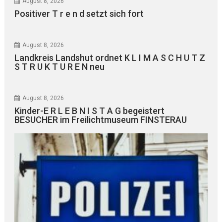
August 8, 2026
Positiver T r e n d setzt sich fort
August 8, 2026
Landkreis Landshut ordnet K L I M A S C H U T Z
S T R U K T U R E N neu
August 8, 2026
Kinder-E R L E B N I S T A G begeistert
BESUCHER im Freilichtmuseum FINSTERAU