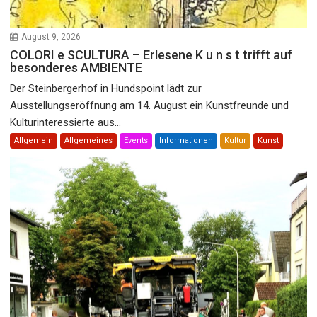
August 9, 2026
COLORI e SCULTURA – Erlesene K u n s t trifft auf
besonderes AMBIENTE
Der Steinbergerhof in Hundspoint lädt zur
Ausstellungseröffnung am 14. August ein Kunstfreunde und
Kulturinteressierte aus...
Allgemein
Allgemeines
Events
Informationen
Kultur
Kunst