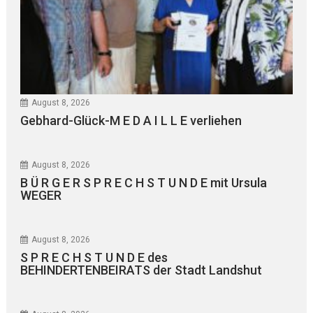
August 8, 2026
Gebhard-Glück-M E D A I L L E verliehen
August 8, 2026
B Ü R G E R S P R E C H S T U N D E mit Ursula
WEGER
August 8, 2026
S P R E C H S T U N D E des
BEHINDERTENBEIRATS der Stadt Landshut