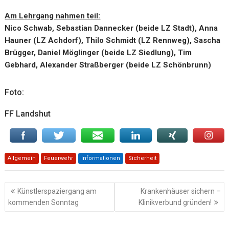
Am Lehrgang nahmen teil:
Nico Schwab, Sebastian Dannecker (beide LZ Stadt), Anna
Hauner (LZ Achdorf), Thilo Schmidt (LZ Rennweg), Sascha
Brügger, Daniel Möglinger (beide LZ Siedlung), Tim
Gebhard, Alexander Straßberger (beide LZ Schönbrunn)
Foto:
FF Landshut
Allgemein
Feuerwehr
Informationen
Sicherheit
Beitragsnavigation
Künstlerspaziergang am
Krankenhäuser sichern –
kommenden Sonntag
Klinikverbund gründen!