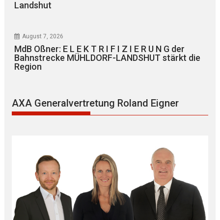
Landshut
August 7, 2026
MdB Oßner: E L E K T R I F I Z I E R U N G der
Bahnstrecke MÜHLDORF-LANDSHUT stärkt die
Region
AXA Generalvertretung Roland Eigner