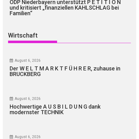
ÖDP Niederbayern unterstützt P E T I T I O N
und kritisiert „finanziellen KAHLSCHLAG bei
Familien“
Wirtschaft
August 6, 2026
Der W E L T M A R K T F Ü H R E R, zuhause in
BRUCKBERG
August 6, 2026
Hochwertige A U S B I L D U N G dank
modernster TECHNIK
August 6, 2026