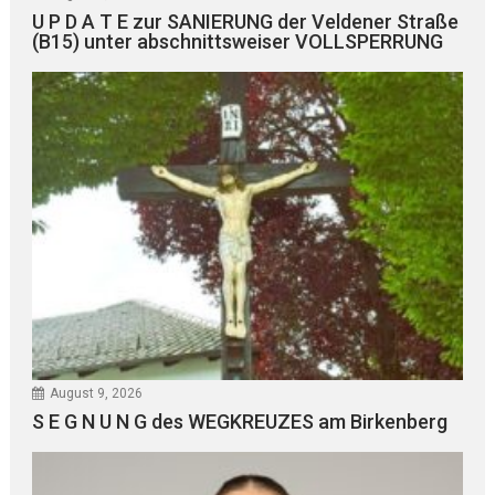
U P D A T E zur SANIERUNG der Veldener Straße
(B15) unter abschnittsweiser VOLLSPERRUNG
August 9, 2026
S E G N U N G des WEGKREUZES am Birkenberg