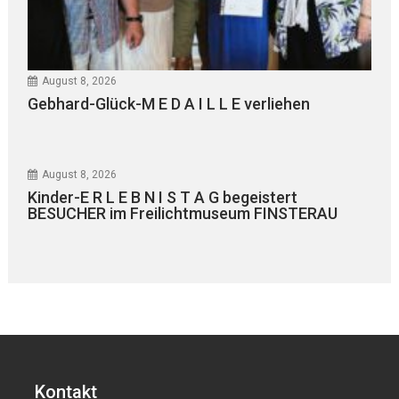
August 8, 2026
Gebhard-Glück-M E D A I L L E verliehen
August 8, 2026
Kinder-E R L E B N I S T A G begeistert
BESUCHER im Freilichtmuseum FINSTERAU
Kontakt