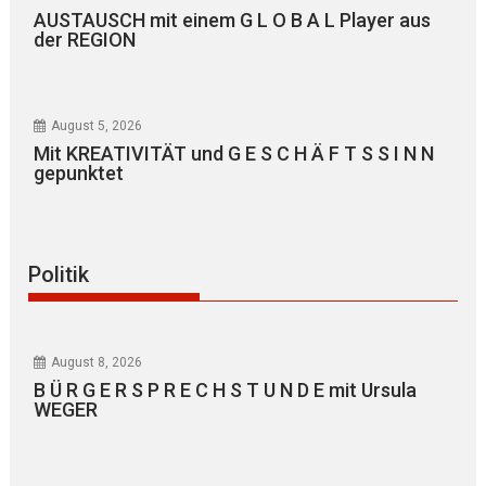
AUSTAUSCH mit einem G L O B A L Player aus
der REGION
August 5, 2026
Mit KREATIVITÄT und G E S C H Ä F T S S I N N
gepunktet
Politik
August 8, 2026
B Ü R G E R S P R E C H S T U N D E mit Ursula
WEGER