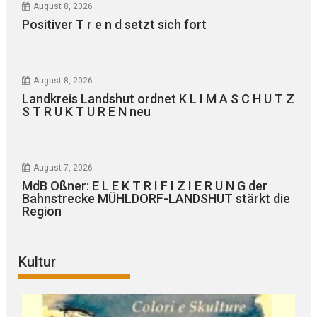
August 8, 2026
Positiver T r e n d setzt sich fort
August 8, 2026
Landkreis Landshut ordnet K L I M A S C H U T Z
S T R U K T U R E N neu
August 7, 2026
MdB Oßner: E L E K T R I F I Z I E R U N G der
Bahnstrecke MÜHLDORF-LANDSHUT stärkt die
Region
Kultur