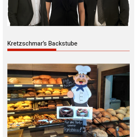
Kretzschmar’s Backstube