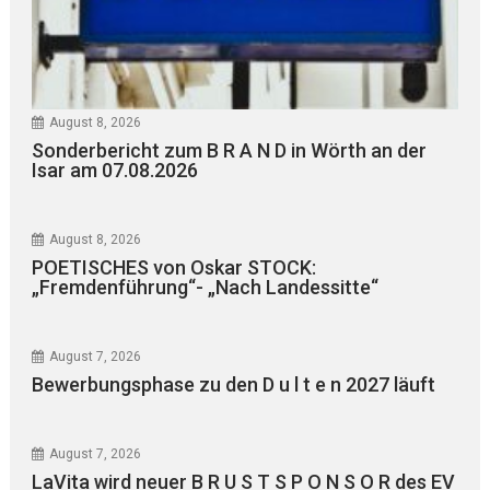
August 8, 2026
Sonderbericht zum B R A N D in Wörth an der
Isar am 07.08.2026
August 8, 2026
POETISCHES von Oskar STOCK:
„Fremdenführung“- „Nach Landessitte“
August 7, 2026
Bewerbungsphase zu den D u l t e n 2027 läuft
August 7, 2026
LaVita wird neuer B R U S T S P O N S O R des EV