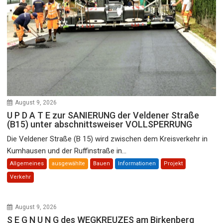
August 9, 2026
U P D A T E zur SANIERUNG der Veldener Straße
(B15) unter abschnittsweiser VOLLSPERRUNG
Die Veldener Straße (B 15) wird zwischen dem Kreisverkehr in
Kumhausen und der Ruffinstraße in...
Allgemeines
ausgewählte
Bauen
Informationen
Projekt
Verkehr
August 9, 2026
S E G N U N G des WEGKREUZES am Birkenberg