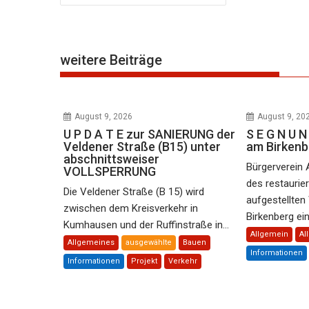
weitere Beiträge
August 9, 2026
August 9, 20
U P D A T E zur SANIERUNG der
S E G N U
Veldener Straße (B15) unter
am Birkenb
abschnittsweiser
Bürgerverein 
VOLLSPERRUNG
des restaurie
Die Veldener Straße (B 15) wird
aufgestellte
zwischen dem Kreisverkehr in
Birkenberg ein 
Kumhausen und der Ruffinstraße in...
Allgemein
Al
Allgemeines
ausgewählte
Bauen
Informationen
Informationen
Projekt
Verkehr