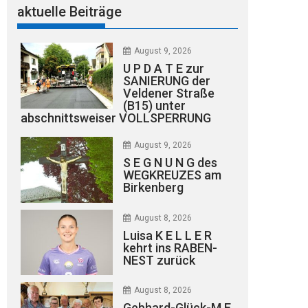
aktuelle Beiträge
August 9, 2026
U P D A T E zur
SANIERUNG der
Veldener Straße
(B15) unter
abschnittsweiser VOLLSPERRUNG
August 9, 2026
S E G N U N G des
WEGKREUZES am
Birkenberg
August 8, 2026
Luisa K E L L E R
kehrt ins RABEN-
NEST zurück
August 8, 2026
Gebhard-Glück-M E