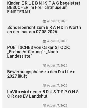
Kinder-E R L E B N I S T A G begeistert
BESUCHER im Freilichtmuseum
FINSTERAU
August 8, 2026
Sonderbericht zum B R A N D in Wörth
an der Isar am 07.08.2026
August 8, 2026
POETISCHES von Oskar STOCK:
„Fremdenführung“- „Nach
Landessitte“
August 7, 2026
Bewerbungsphase zu den D u l t e n
2027 läuft
August 7, 2026
LaVita wird neuer B R U S T S P O N S
O R des EV Landshut
August 7, 2026