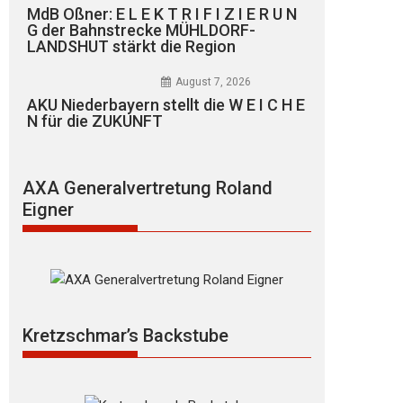
MdB Oßner: E L E K T R I F I Z I E R U N
G der Bahnstrecke MÜHLDORF-
LANDSHUT stärkt die Region
August 7, 2026
AKU Niederbayern stellt die W E I C H E
N für die ZUKUNFT
AXA Generalvertretung Roland
Eigner
Kretzschmar’s Backstube