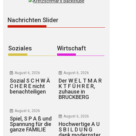
Nachrichten Slider
Soziales
Wirtschaft
August 6, 2026
August 6, 2026
Sozial S C H W Ä
Der W E L T M A R
C H E R E nicht
K T F Ü H R E R,
benachteiligen
zuhause in
BRUCKBERG
August 6, 2026
August 6, 2026
Spiel, S P A ß und
Spannung für die
Hochwertige A U
ganze FAMILIE
S B I L D U N G
dank modernster