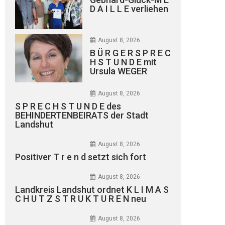
D A I L L E verliehen
August 8, 2026
B Ü R G E R S P R E C
H S T U N D E mit
Ursula WEGER
August 8, 2026
S P R E C H S T U N D E des
BEHINDERTENBEIRATS der Stadt
Landshut
August 8, 2026
Positiver T r e n d setzt sich fort
August 8, 2026
Landkreis Landshut ordnet K L I M A S
C H U T Z S T R U K T U R E N neu
August 8, 2026