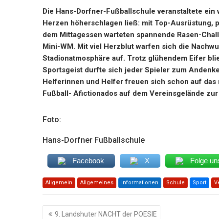
Die Hans-Dorfner-Fußballschule veranstaltete ein 
Herzen höherschlagen ließ: mit Top-Ausrüstung, 
dem Mittagessen warteten spannende Rasen-Challe
Mini-WM. Mit viel Herzblut warfen sich die Nachwu
Stadionatmosphäre auf. Trotz glühendem Eifer bli
Sportsgeist durfte sich jeder Spieler zum Andenk
Helferinnen und Helfer freuen sich schon auf das 
Fußball- Afictionados auf dem Vereinsgelände zu
Foto:
Hans-Dorfner Fußballschule
Facebook
X
Folge un
Allgemein
Allgemeines
Informationen
Schule
Sport
V
Beitragsnavigation
9. Landshuter NACHT der POESIE