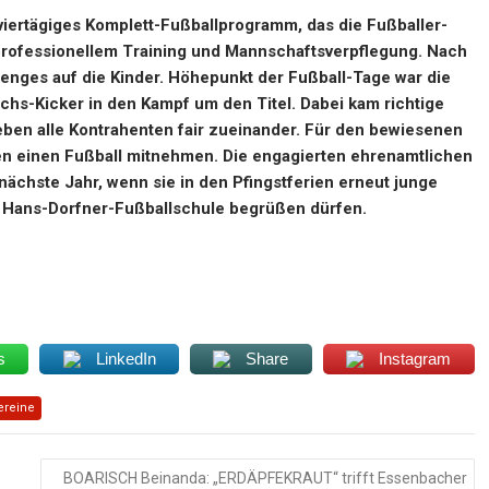
viertägiges Komplett-Fußballprogramm, das die Fußballer-
professionellem Training und Mannschaftsverpflegung. Nach
nges auf die Kinder. Höhepunkt der Fußball-Tage war die
chs-Kicker in den Kampf um den Titel. Dabei kam richtige
eben alle Kontrahenten fair zueinander. Für den bewiesenen
en einen Fußball mitnehmen. Die engagierten ehrenamtlichen
nächste Jahr, wenn sie in den Pfingstferien erneut junge
r Hans-Dorfner-Fußballschule begrüßen dürfen.
s
LinkedIn
Share
Instagram
ereine
BOARISCH Beinanda: „ERDÄPFEKRAUT“ trifft Essenbacher