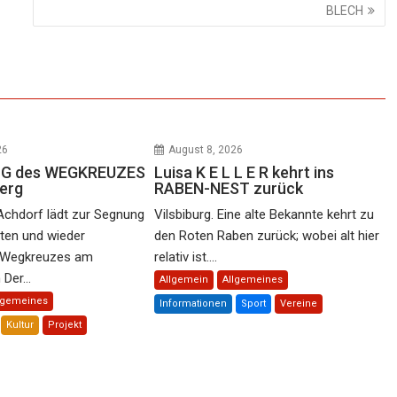
BLECH
26
August 8, 2026
 N G des WEGKREUZES
Luisa K E L L E R kehrt ins
erg
RABEN-NEST zurück
Achdorf lädt zur Segnung
Vilsbiburg. Eine alte Bekannte kehrt zu
rten und wieder
den Roten Raben zurück; wobei alt hier
n Wegkreuzes am
relativ ist....
Der...
Allgemein
Allgemeines
lgemeines
Informationen
Sport
Vereine
Kultur
Projekt