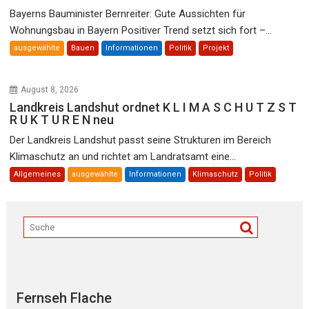
Bayerns Bauminister Bernreiter: Gute Aussichten für
Wohnungsbau in Bayern Positiver Trend setzt sich fort –...
ausgewählte
Bauen
Informationen
Politik
Projekt
August 8, 2026
Landkreis Landshut ordnet K L I M A S C H U T Z S T
R U K T U R E N neu
Der Landkreis Landshut passt seine Strukturen im Bereich
Klimaschutz an und richtet am Landratsamt eine...
Allgemeines
ausgewählte
Informationen
Klimaschutz
Politik
Fernseh Flache