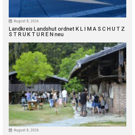
August 8, 2026
Landkreis Landshut ordnet K L I M A S C H U T Z
S T R U K T U R E N neu
August 8, 2026