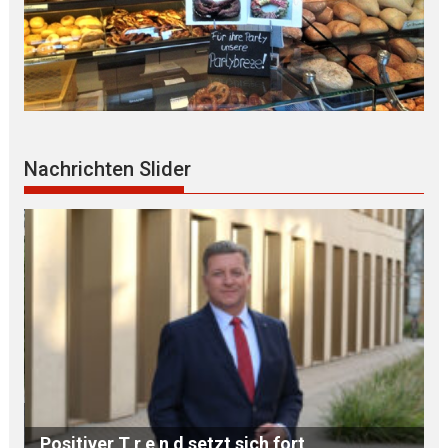
Nachrichten Slider
Landkreis Landshut ordnet K L I M A S C H U
T Z S T R U K T U R E N neu