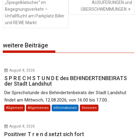
„Spiegelklatscher“ im
AUSUFERUNGEN und
Begegnungsverkehr –
ÜBERSCHWEMMUNGEN
Unfallflucht am Parkplatz Biller
und REWE Markt
weitere Beiträge
August 8, 2026
S P R E C H S T U N D E des BEHINDERTENBEIRATS
der Stadt Landshut
Die Sprechstunde des Behindertenbeirats der Stadt Landshut
findet am Mittwoch, 12.08.2026, von 16.00 bis 17.00...
Allgemein
Allgemeines
Informationen
Senioren
August 8, 2026
Positiver T r e n d setzt sich fort