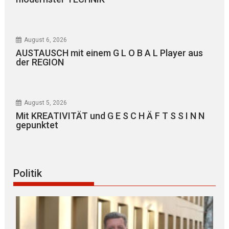
August 6, 2026
AUSTAUSCH mit einem G L O B A L Player aus
der REGION
August 5, 2026
Mit KREATIVITÄT und G E S C H Ä F T S S I N N
gepunktet
Politik