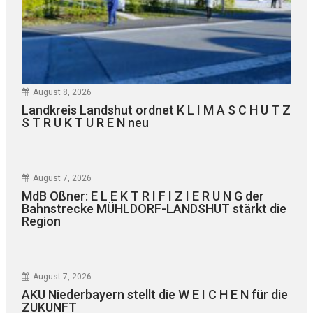
August 8, 2026
Landkreis Landshut ordnet K L I M A S C H U T Z
S T R U K T U R E N neu
August 7, 2026
MdB Oßner: E L E K T R I F I Z I E R U N G der
Bahnstrecke MÜHLDORF-LANDSHUT stärkt die
Region
August 7, 2026
AKU Niederbayern stellt die W E I C H E N für die
ZUKUNFT