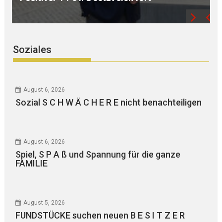
Soziales
August 6, 2026
Sozial S C H W Ä C H E R E nicht benachteiligen
August 6, 2026
Spiel, S P A ß und Spannung für die ganze
FAMILIE
August 5, 2026
FUNDSTÜCKE suchen neuen B E S I T Z E R