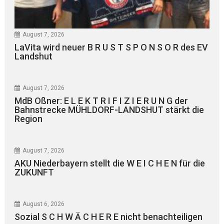
August 7, 2026
LaVita wird neuer B R U S T S P O N S O R des EV
Landshut
August 7, 2026
MdB Oßner: E L E K T R I F I Z I E R U N G der
Bahnstrecke MÜHLDORF-LANDSHUT stärkt die
Region
August 7, 2026
AKU Niederbayern stellt die W E I C H E N für die
ZUKUNFT
August 6, 2026
Sozial S C H W Ä C H E R E nicht benachteiligen