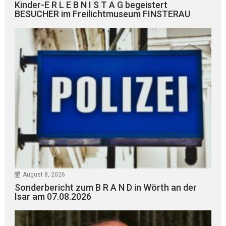
Kinder-E R L E B N I S T A G begeistert
BESUCHER im Freilichtmuseum FINSTERAU
August 8, 2026
Sonderbericht zum B R A N D in Wörth an der
Isar am 07.08.2026