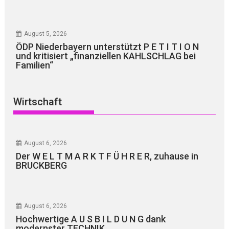
August 5, 2026
ÖDP Niederbayern unterstützt P E T I T I O N
und kritisiert „finanziellen KAHLSCHLAG bei
Familien“
Wirtschaft
August 6, 2026
Der W E L T M A R K T F Ü H R E R, zuhause in
BRUCKBERG
August 6, 2026
Hochwertige A U S B I L D U N G dank
modernster TECHNIK