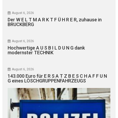
August 6, 2026
Der W E L T M A R K T F Ü H R E R, zuhause in
BRUCKBERG
August 6, 2026
Hochwertige A U S B I L D U N G dank
modernster TECHNIK
August 6, 2026
143.000 Euro für E R S A T Z B E S C H A F F U N
G eines LÖSCHGRUPPENFAHRZEUGS