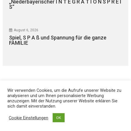
„Niederbayerischer I N T E G R A T I O N S P R E I
S“
August 6, 2026
Spiel, S P A ß und Spannung für die ganze
FAMILIE
Wir verwenden Cookies, um die Aufrufe unserer Website zu
analysieren und um Ihnen personalisierte Werbung
Kontakt
anzuzeigen. Mit der Nutzung unserer Website erklären Sie
sich damit einverstanden.
Hans Joachim Lodermeier
Cookie Einstellungen
OK
Herausgeber & Chefredakteur
Weilerstr. 39c