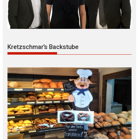
Kretzschmar’s Backstube