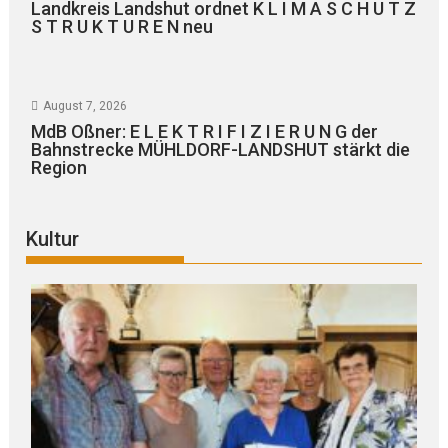
Landkreis Landshut ordnet K L I M A S C H U T Z
S T R U K T U R E N neu
August 7, 2026
MdB Oßner: E L E K T R I F I Z I E R U N G der
Bahnstrecke MÜHLDORF-LANDSHUT stärkt die
Region
Kultur