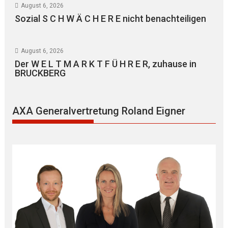
August 6, 2026
Sozial S C H W Ä C H E R E nicht benachteiligen
August 6, 2026
Der W E L T M A R K T F Ü H R E R, zuhause in
BRUCKBERG
AXA Generalvertretung Roland Eigner