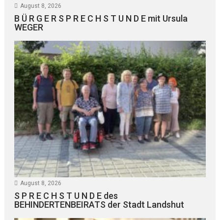
August 8, 2026
B Ü R G E R S P R E C H S T U N D E mit Ursula
WEGER
August 8, 2026
S P R E C H S T U N D E des
BEHINDERTENBEIRATS der Stadt Landshut