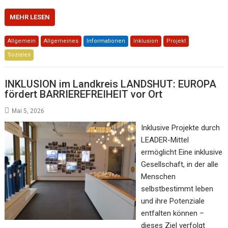
MEHR LESEN
Allgemein
Allgemeines
Informationen
Inklusion
Projekt
Soziales
INKLUSION im Landkreis LANDSHUT: EUROPA
fördert BARRIEREFREIHEIT vor Ort
Mai 5, 2026
Inklusive Projekte durch
LEADER-Mittel
ermöglicht Eine inklusive
Gesellschaft, in der alle
Menschen
selbstbestimmt leben
und ihre Potenziale
entfalten können –
dieses Ziel verfolgt