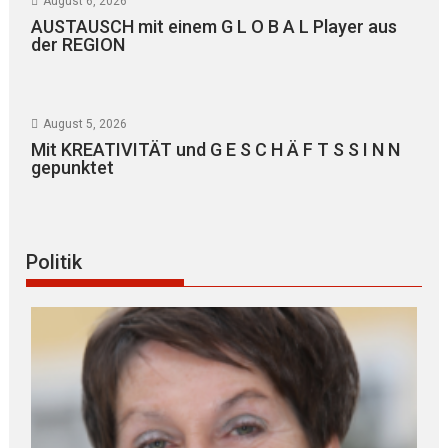
August 6, 2026
AUSTAUSCH mit einem G L O B A L Player aus
der REGION
August 5, 2026
Mit KREATIVITÄT und G E S C H Ä F T S S I N N
gepunktet
Politik