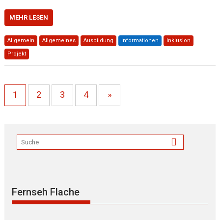
MEHR LESEN
Allgemein
Allgemeines
Ausbildung
Informationen
Inklusion
Projekt
1
2
3
4
»
Fernseh Flache