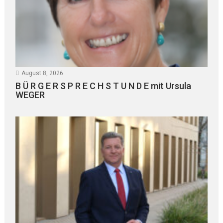
August 8, 2026
B Ü R G E R S P R E C H S T U N D E mit Ursula
WEGER