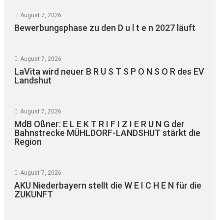
August 7, 2026
Bewerbungsphase zu den D u l t e n 2027 läuft
August 7, 2026
LaVita wird neuer B R U S T S P O N S O R des EV
Landshut
August 7, 2026
MdB Oßner: E L E K T R I F I Z I E R U N G der
Bahnstrecke MÜHLDORF-LANDSHUT stärkt die
Region
August 7, 2026
AKU Niederbayern stellt die W E I C H E N für die
ZUKUNFT