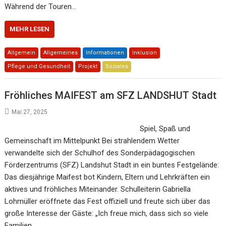
Während der Touren…
MEHR LESEN
Allgemein
Allgemeines
Informationen
Inklusion
Pflege und Gesundheit
Projekt
Soziales
Fröhliches MAIFEST am SFZ LANDSHUT Stadt
Mai 27, 2025
Spiel, Spaß und
Gemeinschaft im Mittelpunkt Bei strahlendem Wetter
verwandelte sich der Schulhof des Sonderpädagogischen
Förderzentrums (SFZ) Landshut Stadt in ein buntes Festgelände:
Das diesjährige Maifest bot Kindern, Eltern und Lehrkräften ein
aktives und fröhliches Miteinander. Schulleiterin Gabriella
Lohmüller eröffnete das Fest offiziell und freute sich über das
große Interesse der Gäste: „Ich freue mich, dass sich so viele
Familien…