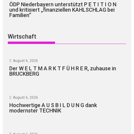
ÖDP Niederbayern unterstützt P E T I T I O N
und kritisiert „finanziellen KAHLSCHLAG bei
Familien“
Wirtschaft
August 6, 2026
Der W E L T M A R K T F Ü H R E R, zuhause in
BRUCKBERG
August 6, 2026
Hochwertige A U S B I L D U N G dank
modernster TECHNIK