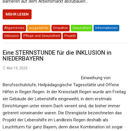
Barrieren auf dem Arbeitsmarkt abzubauen…
MEHR LESEN
Allgemeines
ausgewählte
Empathie
Gesundheit
Informationen
Inklusion
Pflege und Gesundheit
Projekt
Eine STERNSTUNDE für die INKLUSION in
NIEDERBAYERN
Mai 19, 2025
Einweihung von
Berufsschulstufe, Heilpädagogische Tagesstätte und Offene
Hilfen in Regen Regen. In der Kreisstadt Regen wurde am Freitag
ein Gebäude der Lebenshilfe eingeweiht, in dem erstmals
Einrichtungen unter einem Dach vereint sind, die bisher immer
getrennt voneinander waren. Die Ehrengäste bezeichneten das
Projekt der Lebenshilfe im Landkreis Regen deshalb als
Leuchtturm für ganz Bayern, denn diese Kombination ist sogar