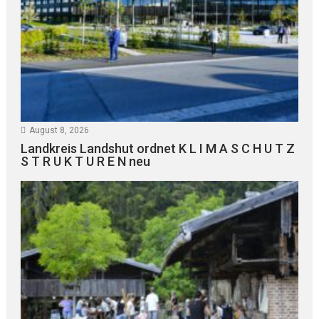
August 8, 2026
Landkreis Landshut ordnet K L I M A S C H U T Z
S T R U K T U R E N neu