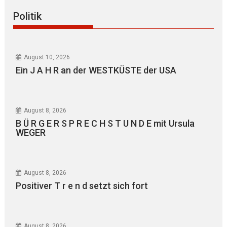
Politik
August 10, 2026
Ein J A H R an der WESTKÜSTE der USA
August 8, 2026
B Ü R G E R S P R E C H S T U N D E mit Ursula
WEGER
August 8, 2026
Positiver T r e n d setzt sich fort
August 8, 2026