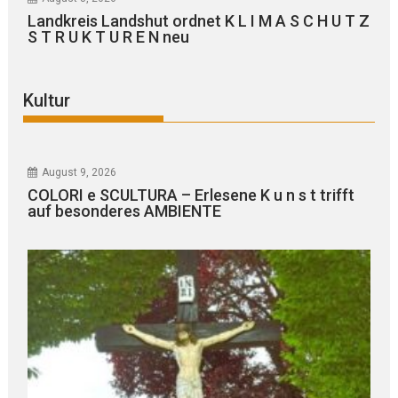
Landkreis Landshut ordnet K L I M A S C H U T Z
S T R U K T U R E N neu
Kultur
August 9, 2026
COLORI e SCULTURA – Erlesene K u n s t trifft
auf besonderes AMBIENTE