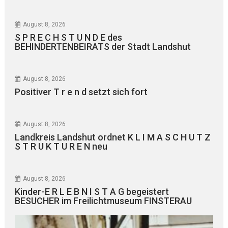
August 8, 2026
S P R E C H S T U N D E des
BEHINDERTENBEIRATS der Stadt Landshut
August 8, 2026
Positiver T r e n d setzt sich fort
August 8, 2026
Landkreis Landshut ordnet K L I M A S C H U T Z
S T R U K T U R E N neu
August 8, 2026
Kinder-E R L E B N I S T A G begeistert
BESUCHER im Freilichtmuseum FINSTERAU