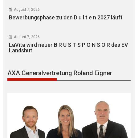
August 7, 2026
Bewerbungsphase zu den D u l t e n 2027 läuft
August 7, 2026
LaVita wird neuer B R U S T S P O N S O R des EV
Landshut
AXA Generalvertretung Roland Eigner