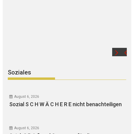
U P D A T E zur SANIERUNG der
Straße (B15) unter abschnittsw
VOLLSPERRUNG
Soziales
August 6, 2026
Sozial S C H W Ä C H E R E nicht benachteiligen
August 6, 2026