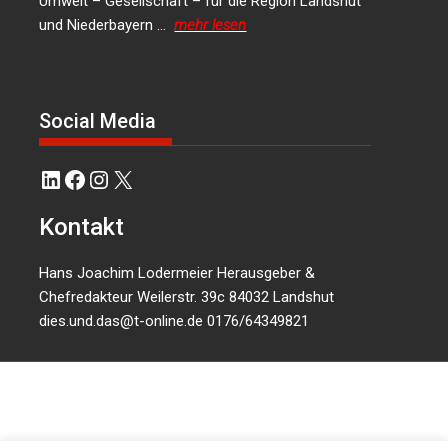
Umwelt – Gesellschaft – für die Region Landshut
und Niederbayern …
mehr lesen
Social Media
LinkedIn
Facebook
Instagram
X
Kontakt
Hans Joachim Lodermeier Herausgeber &
Chefredakteur Weilerstr. 39c 84032 Landshut
dies.und.das@t-online.de
0176/64349821