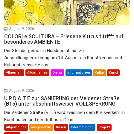
August 9, 2026
COLORI e SCULTURA – Erlesene K u n s t trifft auf
besonderes AMBIENTE
Der Steinbergerhof in Hundspoint lädt zur
Ausstellungseröffnung am 14. August ein Kunstfreunde und
Kulturinteressierte aus...
Allgemein
Allgemeines
Events
Informationen
Kultur
Kunst
August 9, 2026
U P D A T E zur SANIERUNG der Veldener Straße
(B15) unter abschnittsweiser VOLLSPERRUNG
Die Veldener Straße (B 15) wird zwischen dem Kreisverkehr in
Kumhausen und der Ruffinstraße in...
Allgemeines
ausgewählte
Bauen
Informationen
Projekt