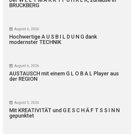
BRUCKBERG
August 6, 2026
Hochwertige A U S B I L D U N G dank
modernster TECHNIK
August 6, 2026
AUSTAUSCH mit einem G L O B A L Player aus
der REGION
August 5, 2026
Mit KREATIVITÄT und G E S C H Ä F T S S I N N
gepunktet