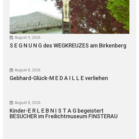
August 9, 2026
S E G N U N G des WEGKREUZES am Birkenberg
August 8, 2026
Gebhard-Glück-M E D A I L L E verliehen
August 8, 2026
Kinder-E R L E B N I S T A G begeistert
BESUCHER im Freilichtmuseum FINSTERAU