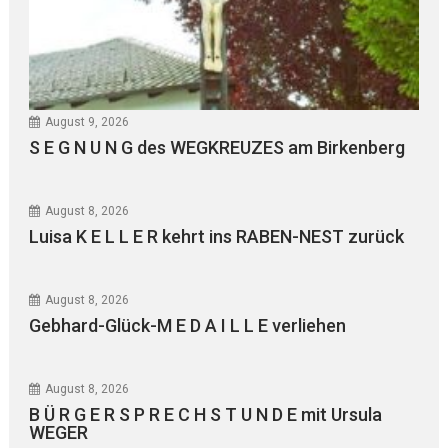
August 9, 2026
S E G N U N G des WEGKREUZES am Birkenberg
August 8, 2026
Luisa K E L L E R kehrt ins RABEN-NEST zurück
August 8, 2026
Gebhard-Glück-M E D A I L L E verliehen
August 8, 2026
B Ü R G E R S P R E C H S T U N D E mit Ursula
WEGER