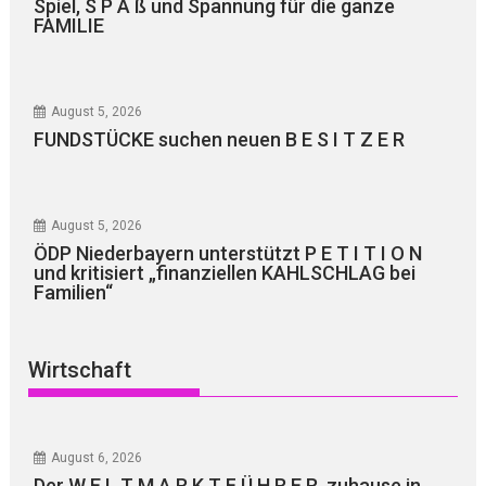
Spiel, S P A ß und Spannung für die ganze
FAMILIE
August 5, 2026
FUNDSTÜCKE suchen neuen B E S I T Z E R
August 5, 2026
ÖDP Niederbayern unterstützt P E T I T I O N
und kritisiert „finanziellen KAHLSCHLAG bei
Familien“
Wirtschaft
August 6, 2026
Der W E L T M A R K T F Ü H R E R, zuhause in