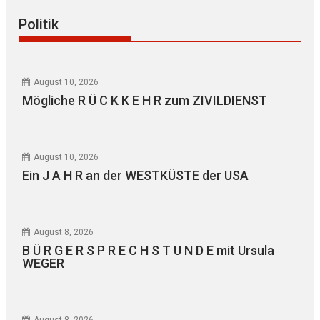
Politik
August 10, 2026
Mögliche R Ü C K K E H R zum ZIVILDIENST
August 10, 2026
Ein J A H R an der WESTKÜSTE der USA
August 8, 2026
B Ü R G E R S P R E C H S T U N D E mit Ursula
WEGER
August 8, 2026