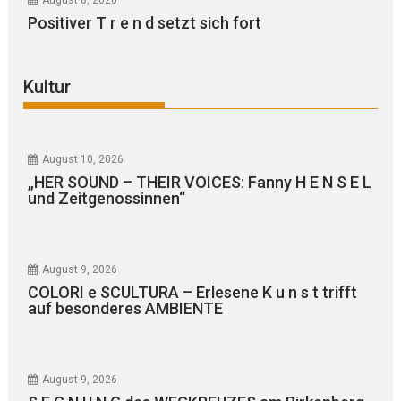
Positiver T r e n d setzt sich fort
Kultur
August 10, 2026
„HER SOUND – THEIR VOICES: Fanny H E N S E L
und Zeitgenossinnen“
August 9, 2026
COLORI e SCULTURA – Erlesene K u n s t trifft
auf besonderes AMBIENTE
August 9, 2026