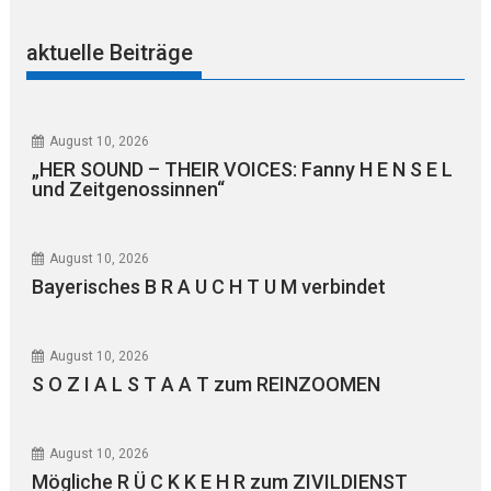
aktuelle Beiträge
August 10, 2026
„HER SOUND – THEIR VOICES: Fanny H E N S E L
und Zeitgenossinnen“
August 10, 2026
Bayerisches B R A U C H T U M verbindet
August 10, 2026
S O Z I A L S T A A T zum REINZOOMEN
August 10, 2026
Mögliche R Ü C K K E H R zum ZIVILDIENST