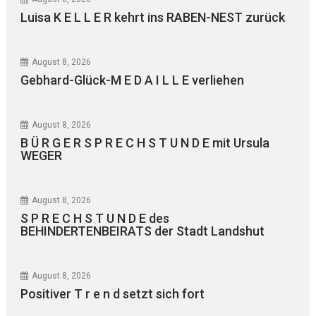
Luisa K E L L E R kehrt ins RABEN-NEST zurück
August 8, 2026
Gebhard-Glück-M E D A I L L E verliehen
August 8, 2026
B Ü R G E R S P R E C H S T U N D E mit Ursula
WEGER
August 8, 2026
S P R E C H S T U N D E des
BEHINDERTENBEIRATS der Stadt Landshut
August 8, 2026
Positiver T r e n d setzt sich fort