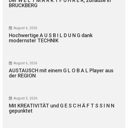
Der W E L T M A R K T F Ü H R E R, zuhause in
BRUCKBERG
August 6, 2026
Hochwertige A U S B I L D U N G dank
modernster TECHNIK
August 6, 2026
AUSTAUSCH mit einem G L O B A L Player aus
der REGION
August 5, 2026
Mit KREATIVITÄT und G E S C H Ä F T S S I N N
gepunktet