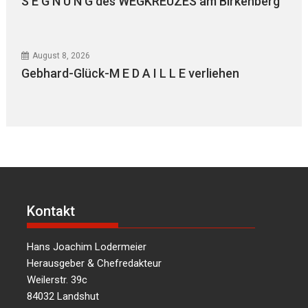
S E G N U N G des WEGKREUZES am Birkenberg
August 8, 2026
Gebhard-Glück-M E D A I L L E verliehen
Kontakt
Hans Joachim Lodermeier
Herausgeber & Chefredakteur
Weilerstr. 39c
84032 Landshut