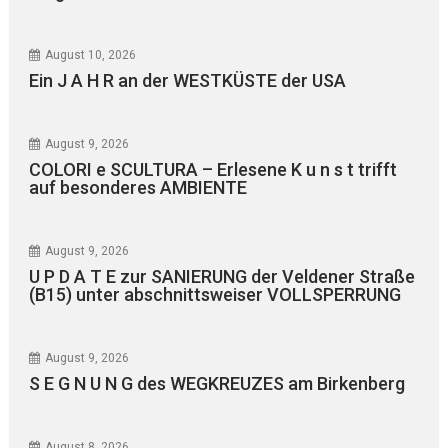
August 10, 2026
Ein J A H R an der WESTKÜSTE der USA
August 9, 2026
COLORI e SCULTURA – Erlesene K u n s t trifft
auf besonderes AMBIENTE
August 9, 2026
U P D A T E zur SANIERUNG der Veldener Straße
(B15) unter abschnittsweiser VOLLSPERRUNG
August 9, 2026
S E G N U N G des WEGKREUZES am Birkenberg
August 8, 2026