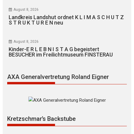
August 8, 2026
Landkreis Landshut ordnet K L I M A S C H U T Z
S T R U K T U R E N neu
August 8, 2026
Kinder-E R L E B N I S T A G begeistert
BESUCHER im Freilichtmuseum FINSTERAU
AXA Generalvertretung Roland Eigner
Kretzschmar’s Backstube