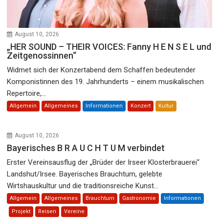
August 10, 2026
„HER SOUND – THEIR VOICES: Fanny H E N S E L und
Zeitgenossinnen“
Widmet sich der Konzertabend dem Schaffen bedeutender
Komponistinnen des 19. Jahrhunderts – einem musikalischen
Repertoire,...
Allgemein
Allgemeines
Informationen
Konzert
Kultur
August 10, 2026
Bayerisches B R A U C H T U M verbindet
Erster Vereinsausflug der „Brüder der Irseer Klosterbrauerei“
Landshut/Irsee. Bayerisches Brauchtum, gelebte
Wirtshauskultur und die traditionsreiche Kunst...
Allgemein
Allgemeines
Brauchtum
Gastronomie
Informationen
Projekt
Reisen
Vereine