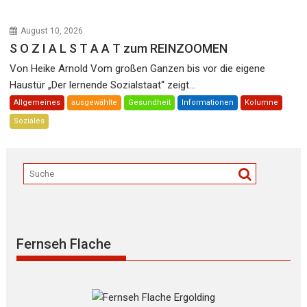
August 10, 2026
S O Z I A L S T A A T zum REINZOOMEN
Von Heike Arnold Vom großen Ganzen bis vor die eigene
Haustür „Der lernende Sozialstaat“ zeigt...
Allgemeines
ausgewählte
Gesundheit
Informationen
Kolumne
Soziales
Fernseh Flache