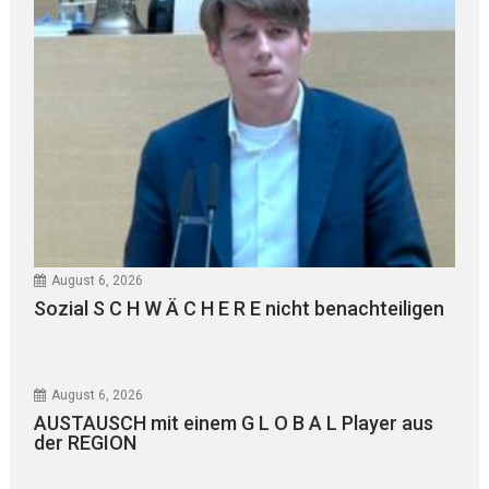
August 6, 2026
Sozial S C H W Ä C H E R E nicht benachteiligen
August 6, 2026
AUSTAUSCH mit einem G L O B A L Player aus
der REGION