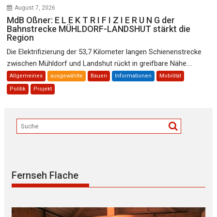
August 7, 2026
MdB Oßner: E L E K T R I F I Z I E R U N G der
Bahnstrecke MÜHLDORF-LANDSHUT stärkt die
Region
Die Elektrifizierung der 53,7 Kilometer langen Schienenstrecke
zwischen Mühldorf und Landshut rückt in greifbare Nähe....
Allgemeines
ausgewählte
Bauen
Informationen
Mobilität
Politik
Projekt
Fernseh Flache