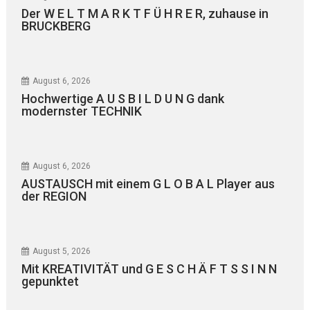
Der W E L T M A R K T F Ü H R E R, zuhause in
BRUCKBERG
August 6, 2026
Hochwertige A U S B I L D U N G dank
modernster TECHNIK
August 6, 2026
AUSTAUSCH mit einem G L O B A L Player aus
der REGION
August 5, 2026
Mit KREATIVITÄT und G E S C H Ä F T S S I N N
gepunktet