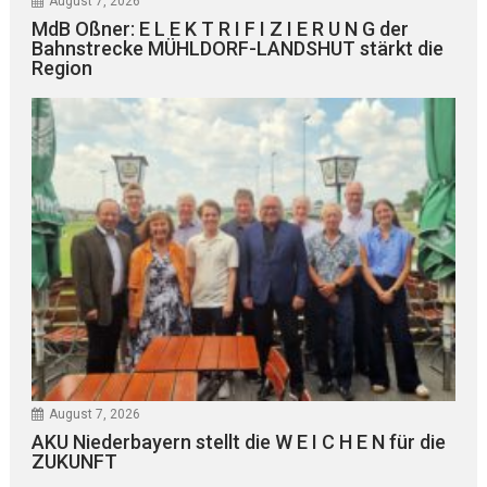
August 7, 2026
MdB Oßner: E L E K T R I F I Z I E R U N G der
Bahnstrecke MÜHLDORF-LANDSHUT stärkt die
Region
August 7, 2026
AKU Niederbayern stellt die W E I C H E N für die
ZUKUNFT