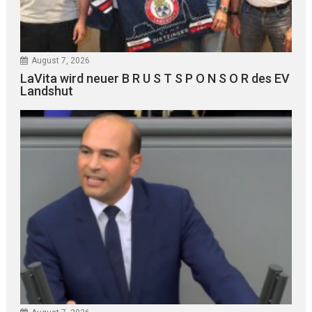
August 7, 2026
LaVita wird neuer B R U S T S P O N S O R des EV
Landshut