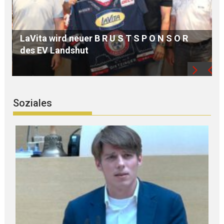
MdB Oßner: E L E K T R I F I Z I E R U N G der
Bahnstrecke MÜHLDORF-LANDSHUT stärkt
die Region
Soziales