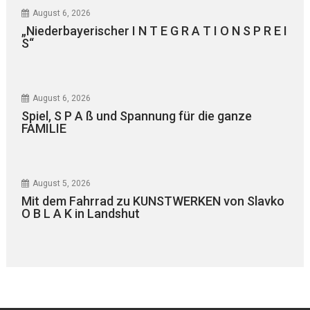
August 6, 2026
„Niederbayerischer I N T E G R A T I O N S P R E I
S“
August 6, 2026
Spiel, S P A ß und Spannung für die ganze
FAMILIE
August 5, 2026
Mit dem Fahrrad zu KUNSTWERKEN von Slavko
O B L A K in Landshut