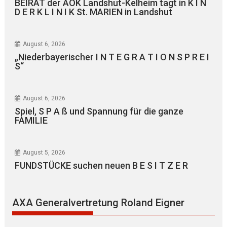
BEIRAT der AOK Landshut-Kelheim tagt in K I N
D E R K L I N I K St. MARIEN in Landshut
August 6, 2026
„Niederbayerischer I N T E G R A T I O N S P R E I
S“
August 6, 2026
Spiel, S P A ß und Spannung für die ganze
FAMILIE
August 5, 2026
FUNDSTÜCKE suchen neuen B E S I T Z E R
AXA Generalvertretung Roland Eigner