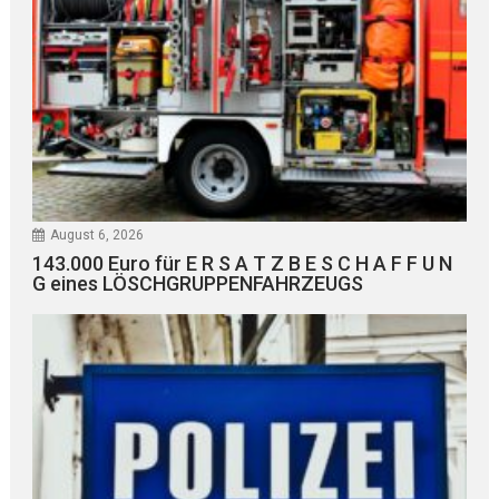
August 6, 2026
143.000 Euro für E R S A T Z B E S C H A F F U N
G eines LÖSCHGRUPPENFAHRZEUGS