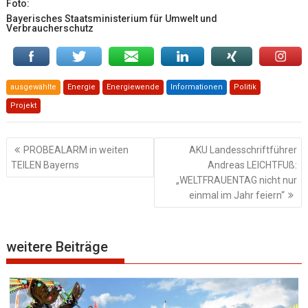
Foto:
Bayerisches Staatsministerium für Umwelt und
Verbraucherschutz
ausgewählte
Energie
Energiewende
Informationen
Politik
Projekt
Beitragsnavigation
PROBEALARM in weiten
AKU Landesschriftführer
TEILEN Bayerns
Andreas LEICHTFUß:
„WELTFRAUENTAG nicht nur
einmal im Jahr feiern“
weitere Beiträge