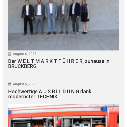
August 6, 2026
Der W E L T M A R K T F Ü H R E R, zuhause in
BRUCKBERG
August 6, 2026
Hochwertige A U S B I L D U N G dank
modernster TECHNIK