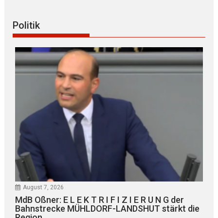
Politik
August 7, 2026
MdB Oßner: E L E K T R I F I Z I E R U N G der
Bahnstrecke MÜHLDORF-LANDSHUT stärkt die
Region