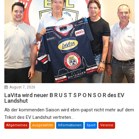
August 7, 2026
LaVita wird neuer B R U S T S P O N S O R des EV
Landshut
Ab der kommenden Saison wird ebm-papst nicht mehr auf dem
Trikot des EV Landshut vertreten...
Allgemeines
ausgewählte
Informationen
Sport
Vereine