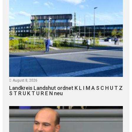
August 8, 2026
Landkreis Landshut ordnet K L I M A S C H U T Z
S T R U K T U R E N neu