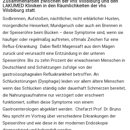
Zusammenarbeit zwischen der vhs Vilsbiburg und den
LAKUMED Kliniken in den Räumlichkeiten der vhs
Vilsbiburg statt.
Sodbrennen, Aufstoßen, nächtlicher, nicht erklärlicher Husten,
morgendliche Heiserkeit, Mundgeruch oder auch ein Brennen in
der Speiseröhre beim Bücken – diese Symptome sind, wenn sie
häufiger oder regelmäßig auftreten, oftmals Zeichen für eine
Reflux-Erkrankung: Dabei fließt Magensaft aus dem Magen
zurück und verursacht eine Entzündung in der unteren
Speiseröhre. Bis zu zehn Prozent der erwachsenen Menschen in
Deutschland sind Schätzungen zufolge von der
gastroösophagealen Refluxkrankheit betroffen. An
Schluckstörungen (Dysphagie) leiden vor allem ältere Menschen:
wenn das Schlucken ständig oder dauerhaft Schmerzen bereitet,
die Nahrungsaufnahme nur verzögert oder erschwert
funktioniert, sollten diese Symptome von einem
Gastroenterologen abgeklärt werden. Chefarzt Prof. Dr. Bruno
Neu spricht im Vortrag über verschiedene Erkrankungen der
Speiseröhre und wie diese in der modernen Endoskopie
diagnostiziert und behandelt werden.