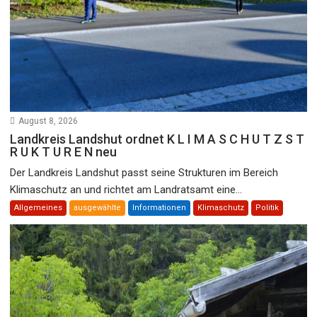
August 8, 2026
Landkreis Landshut ordnet K L I M A S C H U T Z S T
R U K T U R E N neu
Der Landkreis Landshut passt seine Strukturen im Bereich
Klimaschutz an und richtet am Landratsamt eine...
Allgemeines
ausgewählte
Informationen
Klimaschutz
Politik