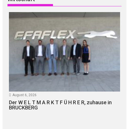
August 6, 2026
Der W E L T M A R K T F Ü H R E R, zuhause in
BRUCKBERG