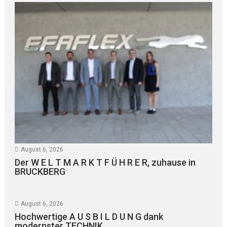
August 6, 2026
Der W E L T M A R K T F Ü H R E R, zuhause in
BRUCKBERG
August 6, 2026
Hochwertige A U S B I L D U N G dank
modernster TECHNIK