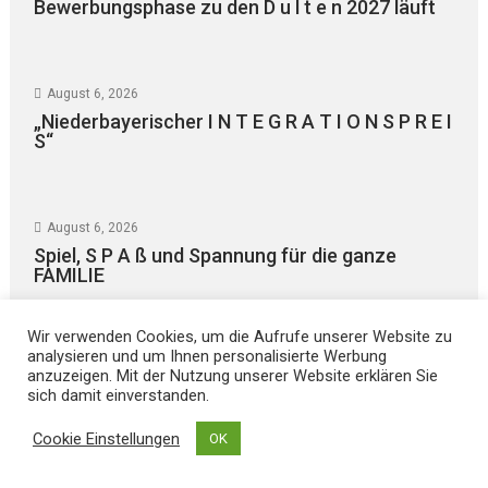
Bewerbungsphase zu den D u l t e n 2027 läuft
August 6, 2026
„Niederbayerischer I N T E G R A T I O N S P R E I
S“
August 6, 2026
Spiel, S P A ß und Spannung für die ganze
FAMILIE
Wir verwenden Cookies, um die Aufrufe unserer Website zu
analysieren und um Ihnen personalisierte Werbung
anzuzeigen. Mit der Nutzung unserer Website erklären Sie
sich damit einverstanden.
Cookie Einstellungen
OK