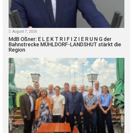
August 7, 2026
MdB Oßner: E L E K T R I F I Z I E R U N G der
Bahnstrecke MÜHLDORF-LANDSHUT stärkt die
Region