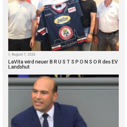
August 7, 2026
LaVita wird neuer B R U S T S P O N S O R des EV
Landshut