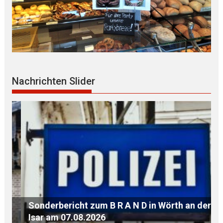
Nachrichten Slider
Sonderbericht zum B R A N D in Wörth an der
PO
Isar am 07.08.2026
„F