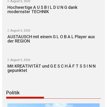
August 6, 2026
Hochwertige A U S B I L D U N G dank
modernster TECHNIK
August 6, 2026
AUSTAUSCH mit einem G L O B A L Player aus
der REGION
August 5, 2026
Mit KREATIVITÄT und G E S C H Ä F T S S I N N
gepunktet
Politik