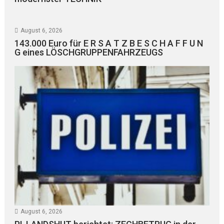
August 6, 2026
143.000 Euro für E R S A T Z B E S C H A F F U N
G eines LÖSCHGRUPPENFAHRZEUGS
August 6, 2026