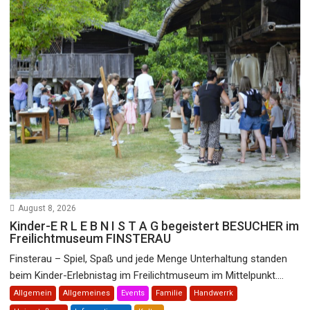
August 8, 2026
Kinder-E R L E B N I S T A G begeistert BESUCHER im
Freilichtmuseum FINSTERAU
Finsterau – Spiel, Spaß und jede Menge Unterhaltung standen
beim Kinder-Erlebnistag im Freilichtmuseum im Mittelpunkt....
Allgemein
Allgemeines
Events
Familie
Handwerrk