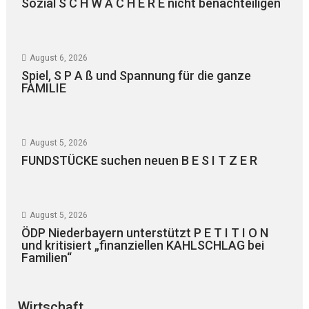
Sozial S C H W Ä C H E R E nicht benachteiligen
August 6, 2026
Spiel, S P A ß und Spannung für die ganze
FAMILIE
August 5, 2026
FUNDSTÜCKE suchen neuen B E S I T Z E R
August 5, 2026
ÖDP Niederbayern unterstützt P E T I T I O N
und kritisiert „finanziellen KAHLSCHLAG bei
Familien“
Wirtschaft