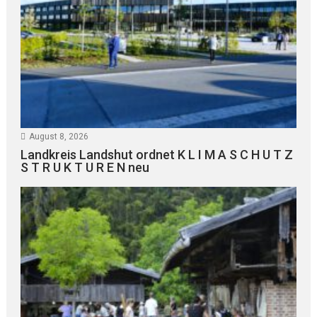
August 8, 2026
Landkreis Landshut ordnet K L I M A S C H U T Z
S T R U K T U R E N neu