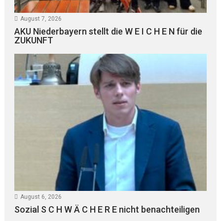
August 7, 2026
AKU Niederbayern stellt die W E I C H E N für die
ZUKUNFT
August 6, 2026
Sozial S C H W Ä C H E R E nicht benachteiligen