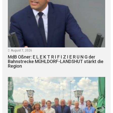
August 7, 2026
MdB Oßner: E L E K T R I F I Z I E R U N G der
Bahnstrecke MÜHLDORF-LANDSHUT stärkt die
Region