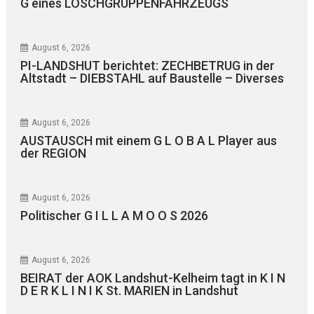
G eines LÖSCHGRUPPENFAHRZEUGS
August 6, 2026
PI-LANDSHUT berichtet: ZECHBETRUG in der
Altstadt – DIEBSTAHL auf Baustelle – Diverses
August 6, 2026
AUSTAUSCH mit einem G L O B A L Player aus
der REGION
August 6, 2026
Politischer G I L L A M O O S 2026
August 6, 2026
BEIRAT der AOK Landshut-Kelheim tagt in K I N
D E R K L I N I K St. MARIEN in Landshut