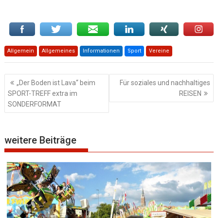
Allgemein
Allgemeines
Informationen
Sport
Vereine
Beitragsnavigation
„Der Boden ist Lava“ beim
Für soziales und nachhaltiges
SPORT-TREFF extra im
REISEN
SONDERFORMAT
weitere Beiträge