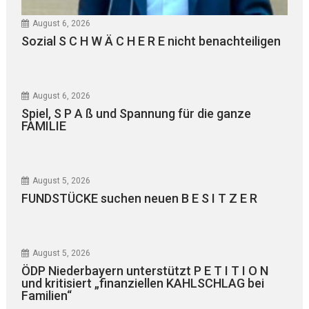
August 6, 2026
Sozial S C H W Ä C H E R E nicht benachteiligen
August 6, 2026
Spiel, S P A ß und Spannung für die ganze
FAMILIE
August 5, 2026
FUNDSTÜCKE suchen neuen B E S I T Z E R
August 5, 2026
ÖDP Niederbayern unterstützt P E T I T I O N
und kritisiert „finanziellen KAHLSCHLAG bei
Familien“