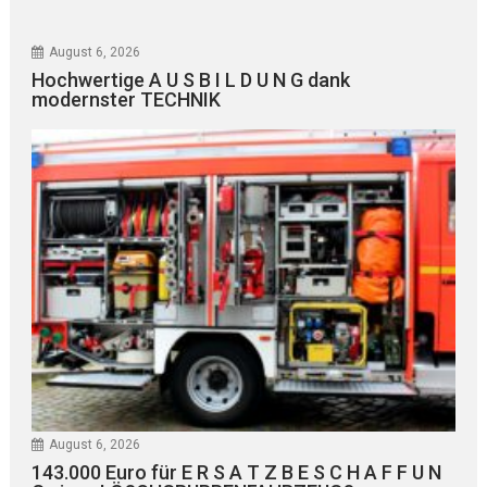
August 6, 2026
Hochwertige A U S B I L D U N G dank
modernster TECHNIK
August 6, 2026
143.000 Euro für E R S A T Z B E S C H A F F U N