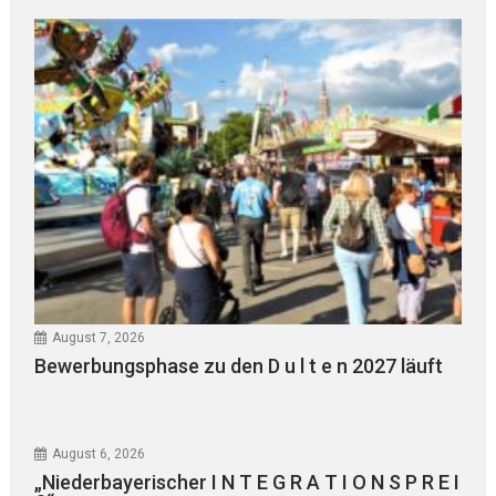
August 7, 2026
Bewerbungsphase zu den D u l t e n 2027 läuft
August 6, 2026
„Niederbayerischer I N T E G R A T I O N S P R E I