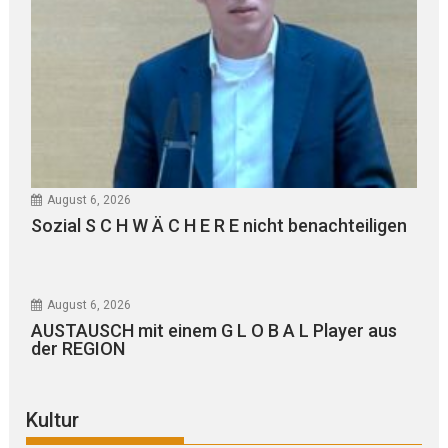
August 6, 2026
Sozial S C H W Ä C H E R E nicht benachteiligen
August 6, 2026
AUSTAUSCH mit einem G L O B A L Player aus
der REGION
Kultur