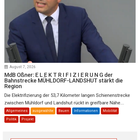
August 7, 2026
MdB Oßner: E L E K T R I F I Z I E R U N G der
Bahnstrecke MÜHLDORF-LANDSHUT stärkt die
Region
Die Elektrifizierung der 53,7 Kilometer langen Schienenstrecke
zwischen Mühldorf und Landshut rückt in greifbare Nähe....
Allgemeines
ausgewählte
Bauen
Informationen
Mobilität
Politik
Projekt