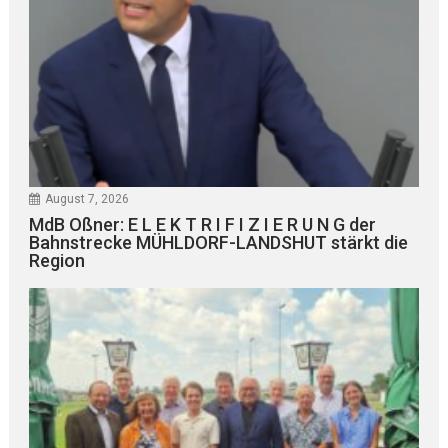
August 7, 2026
MdB Oßner: E L E K T R I F I Z I E R U N G der
Bahnstrecke MÜHLDORF-LANDSHUT stärkt die
Region