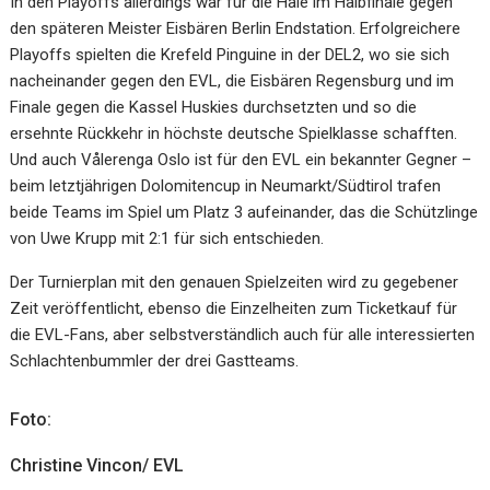
In den Playoffs allerdings war für die Haie im Halbfinale gegen
den späteren Meister Eisbären Berlin Endstation. Erfolgreichere
Playoffs spielten die Krefeld Pinguine in der DEL2, wo sie sich
nacheinander gegen den EVL, die Eisbären Regensburg und im
Finale gegen die Kassel Huskies durchsetzten und so die
ersehnte Rückkehr in höchste deutsche Spielklasse schafften.
Und auch Vålerenga Oslo ist für den EVL ein bekannter Gegner –
beim letztjährigen Dolomitencup in Neumarkt/Südtirol trafen
beide Teams im Spiel um Platz 3 aufeinander, das die Schützlinge
von Uwe Krupp mit 2:1 für sich entschieden.
Der Turnierplan mit den genauen Spielzeiten wird zu gegebener
Zeit veröffentlicht, ebenso die Einzelheiten zum Ticketkauf für
die EVL-Fans, aber selbstverständlich auch für alle interessierten
Schlachtenbummler der drei Gastteams.
Foto:
Christine Vincon/ EVL