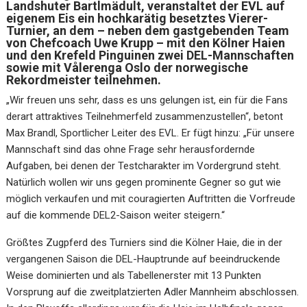
Landshuter Bartlmädult, veranstaltet der EVL auf
eigenem Eis ein hochkarätig besetztes Vierer-
Turnier, an dem – neben dem gastgebenden Team
von Chefcoach Uwe Krupp – mit den Kölner Haien
und den Krefeld Pinguinen zwei DEL-Mannschaften
sowie mit Vålerenga Oslo der
norwegische
Rekordmeister teilnehmen.
„Wir freuen uns sehr, dass es uns gelungen ist, ein für die Fans
derart attraktives Teilnehmerfeld zusammenzustellen“, betont
Max Brandl, Sportlicher Leiter des EVL. Er fügt hinzu: „Für unsere
Mannschaft sind das ohne Frage sehr herausfordernde
Aufgaben, bei denen der Testcharakter im Vordergrund steht.
Natürlich wollen wir uns gegen prominente Gegner so gut wie
möglich verkaufen und mit couragierten Auftritten die Vorfreude
auf die kommende DEL2-Saison weiter steigern.“
Größtes Zugpferd des Turniers sind die Kölner Haie, die in der
vergangenen Saison die DEL-Hauptrunde auf beeindruckende
Weise dominierten und als Tabellenerster mit 13 Punkten
Vorsprung auf die zweitplatzierten Adler Mannheim abschlossen.