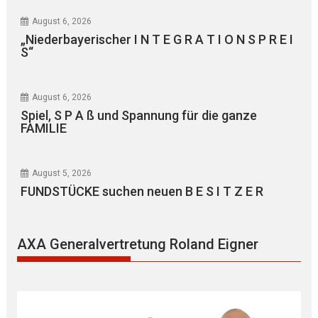
August 6, 2026
„Niederbayerischer I N T E G R A T I O N S P R E I
S“
August 6, 2026
Spiel, S P A ß und Spannung für die ganze
FAMILIE
August 5, 2026
FUNDSTÜCKE suchen neuen B E S I T Z E R
AXA Generalvertretung Roland Eigner