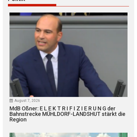
August 7, 2026
MdB Oßner: E L E K T R I F I Z I E R U N G der
Bahnstrecke MÜHLDORF-LANDSHUT stärkt die
Region