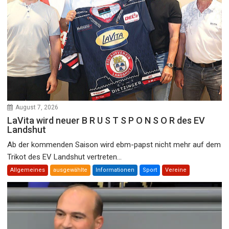
August 7, 2026
LaVita wird neuer B R U S T S P O N S O R des EV
Landshut
Ab der kommenden Saison wird ebm-papst nicht mehr auf dem
Trikot des EV Landshut vertreten...
Allgemeines
ausgewählte
Informationen
Sport
Vereine