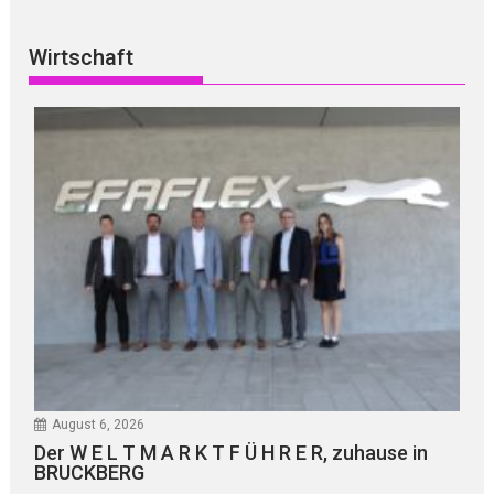
Wirtschaft
August 6, 2026
Der W E L T M A R K T F Ü H R E R, zuhause in
BRUCKBERG