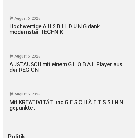
August 6, 2026
Hochwertige A U S B I L D U N G dank
modernster TECHNIK
August 6, 2026
AUSTAUSCH mit einem G L O B A L Player aus
der REGION
August 5, 2026
Mit KREATIVITÄT und G E S C H Ä F T S S I N N
gepunktet
Politik