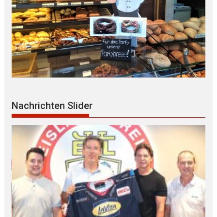
Nachrichten Slider
MdB Oßner: E L E K T R I F I Z I E R U N G der