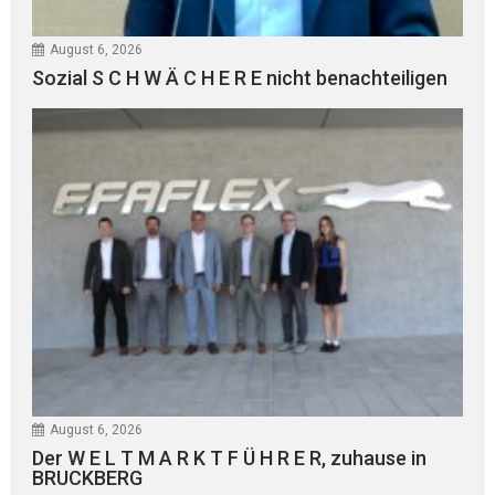
August 6, 2026
Sozial S C H W Ä C H E R E nicht benachteiligen
August 6, 2026
Der W E L T M A R K T F Ü H R E R, zuhause in
BRUCKBERG