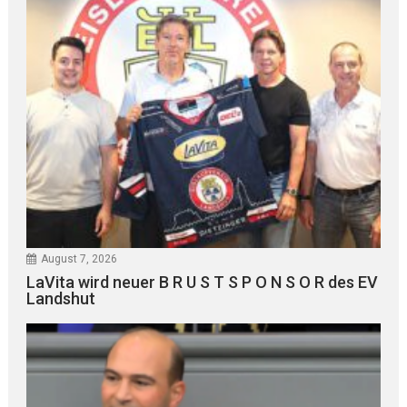
August 7, 2026
LaVita wird neuer B R U S T S P O N S O R des EV
Landshut