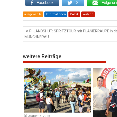
Facebook
X
Folge un
ausgewählte
Informationen
Politik
Wahlen
Beitragsnavigation
PI-LANDSHUT: SPRITZTOUR mit PLANIERRAUPE in d
MÜNCHNERAU
weitere Beiträge
August 7, 2026