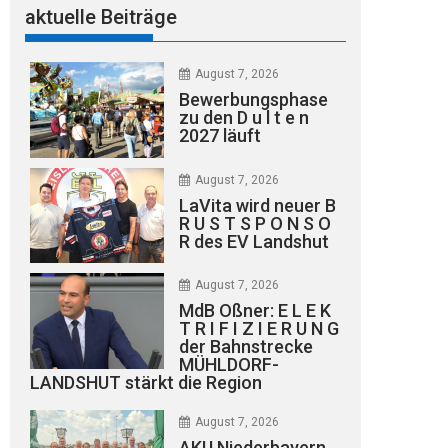
aktuelle Beiträge
August 7, 2026
Bewerbungsphase
zu den D u l t e n
2027 läuft
August 7, 2026
LaVita wird neuer B
R U S T S P O N S O
R des EV Landshut
August 7, 2026
MdB Oßner: E L E K
T R I F I Z I E R U N G
der Bahnstrecke
MÜHLDORF-
LANDSHUT stärkt die Region
August 7, 2026
AKU Niederbayern