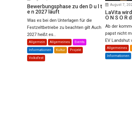
August 7, 20
Bewerbungsphase zu den D u l t
e n 2027 läuft
LaVita wird
O N S O R 
Was es bei den Unterlagen für die
Ab der komme
Festzeltbetriebe zu beachten gilt Auch
papst nicht m
2027 heißt es...
EV Landshut ve
Allgemein
Allgemeines
Events
Allgemeines
Informationen
Kultur
Projekt
Informationen
Volksfest