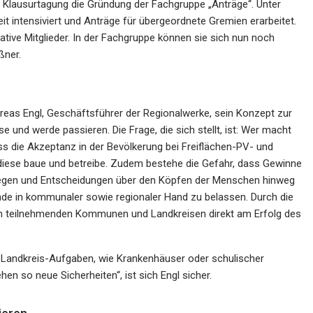
Klausurtagung die Gründung der Fachgruppe „Anträge“. Unter
eit intensiviert und Anträge für übergeordnete Gremien erarbeitet.
ative Mitglieder. In der Fachgruppe können sie sich nun noch
ßner.
eas Engl, Geschäftsführer der Regionalwerke, sein Konzept zur
 und werde passieren. Die Frage, die sich stellt, ist: Wer macht
ass die Akzeptanz in der Bevölkerung bei Freiflächen-PV- und
 diese baue und betreibe. Zudem bestehe die Gefahr, dass Gewinne
liegen und Entscheidungen über den Köpfen der Menschen hinweg
wende in kommunaler sowie regionaler Hand zu belassen. Durch die
n teilnehmenden Kommunen und Landkreisen direkt am Erfolg des
n Landkreis-Aufgaben, wie Krankenhäuser oder schulischer
en so neue Sicherheiten“, ist sich Engl sicher.