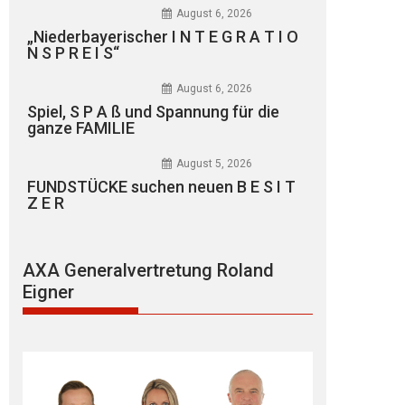
August 6, 2026
„Niederbayerischer I N T E G R A T I O
N S P R E I S“
August 6, 2026
Spiel, S P A ß und Spannung für die
ganze FAMILIE
August 5, 2026
FUNDSTÜCKE suchen neuen B E S I T
Z E R
AXA Generalvertretung Roland
Eigner