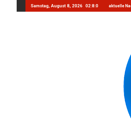
Skip
Samstag, August 8, 2026
02:8:2
aktuelle Na
to
content