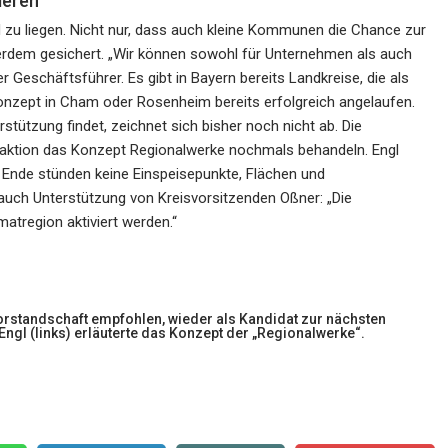
ieren
 zu liegen. Nicht nur, dass auch kleine Kommunen die Chance zur
ßerdem gesichert. „Wir können sowohl für Unternehmen als auch
er Geschäftsführer. Es gibt in Bayern bereits Landkreise, die als
nzept in Cham oder Rosenheim bereits erfolgreich angelaufen.
tützung findet, zeichnet sich bisher noch nicht ab. Die
fraktion das Konzept Regionalwerke nochmals behandeln. Engl
Am Ende stünden keine Einspeisepunkte, Flächen und
auch Unterstützung von Kreisvorsitzenden Oßner: „Die
tregion aktiviert werden.“
orstandschaft empfohlen, wieder als Kandidat zur nächsten
gl (links) erläuterte das Konzept der „Regionalwerke“.