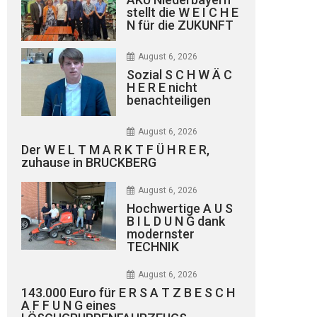
stellt die W E I C H E
N für die ZUKUNFT
August 6, 2026
Sozial S C H W Ä C
H E R E nicht
benachteiligen
August 6, 2026
Der W E L T M A R K T F Ü H R E R,
zuhause in BRUCKBERG
August 6, 2026
Hochwertige A U S
B I L D U N G dank
modernster
TECHNIK
August 6, 2026
143.000 Euro für E R S A T Z B E S C H
A F F U N G eines