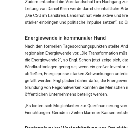
Zudem entschied die Vorstandschaft im Nachgang zur 
Leitung von Daniel Klein werde damit die inhaltliche Arb
„Die CSU im Landkreis Landshut hat viele aktive und kre
stärker einbringen und politische Impulse setzen“, so O
Energiewende in kommunaler Hand
Nach den formellen Tagesordnungspunkten stellte Andr
regionalen Energiewende vor. „Die Transformation müsse
die Energiewende?“, so Engl. Schon jetzt zeige sich, d
Windkraftanlagen gering sei, wenn ein großer Investor
abfließen, Energiepreise starken Schwankungen unter
gefällt werden. Engl plädiert daher dafür, die Energie
Gründung von Regionalwerken könnten die Menschen i
öffentlichen Unternehmens beteiligt werden.
„Es bieten sich Möglichkeiten zur Querfinanzierung vo
Einrichtungen. Gerade in Zeiten klammer Kassen entsteh