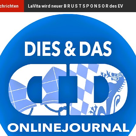
chrichten
LaVita wird neuer B R U S T S P O N S O R des EV Land