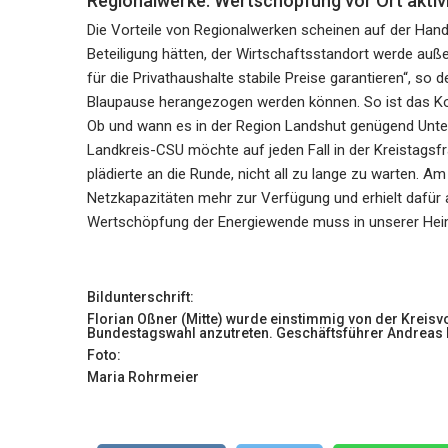
Regionalwerke: Wertschöpfung vor Ort aktiv
Die Vorteile von Regionalwerken scheinen auf der Hand
Beteiligung hätten, der Wirtschaftsstandort werde au
für die Privathaushalte stabile Preise garantieren“, so d
Blaupause herangezogen werden können. So ist das Ko
Ob und wann es in der Region Landshut genügend Unters
Landkreis-CSU möchte auf jeden Fall in der Kreistags
plädierte an die Runde, nicht all zu lange zu warten. 
Netzkapazitäten mehr zur Verfügung und erhielt dafür 
Wertschöpfung der Energiewende muss in unserer Heima
Bildunterschrift:
Florian Oßner (Mitte) wurde einstimmig von der Kreisv
Bundestagswahl anzutreten. Geschäftsführer Andreas En
Foto:
Maria Rohrmeier