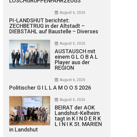
LÖSCHGRUPPENFAHRZEUGS
August 6, 2026
PI-LANDSHUT berichtet:
ZECHBETRUG in der Altstadt –
DIEBSTAHL auf Baustelle – Diverses
August 6, 2026
AUSTAUSCH mit
einem G L O B A L
Player aus der
REGION
August 6, 2026
Politischer G I L L A M O O S 2026
August 6, 2026
BEIRAT der AOK
Landshut-Kelheim
tagt in K I N D E R K
L I N I K St. MARIEN
in Landshut