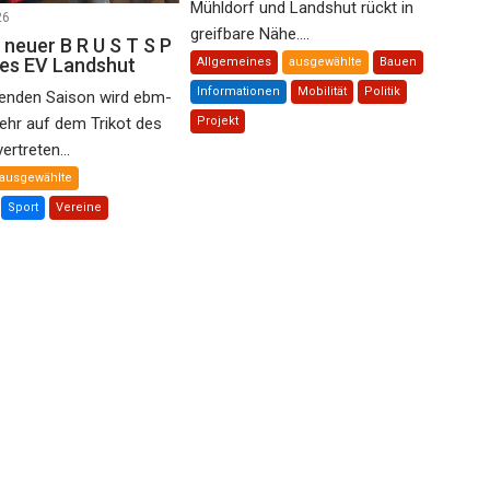
Mühldorf und Landshut rückt in
26
greifbare Nähe....
 neuer B R U S T S P
des EV Landshut
Allgemeines
ausgewählte
Bauen
Informationen
Mobilität
Politik
nden Saison wird ebm-
ehr auf dem Trikot des
Projekt
rtreten...
ausgewählte
Sport
Vereine