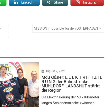
s
LinkedIn
Share
Instagram
er
MISSION impossible für den OSTERHASEN
August 7, 2026
MdB Oßner: E L E K T R I F I Z I E
R U N G der Bahnstrecke
MÜHLDORF-LANDSHUT stärkt
die Region
Die Elektrifizierung der 53,7 Kilometer
langen Schienenstrecke zwischen