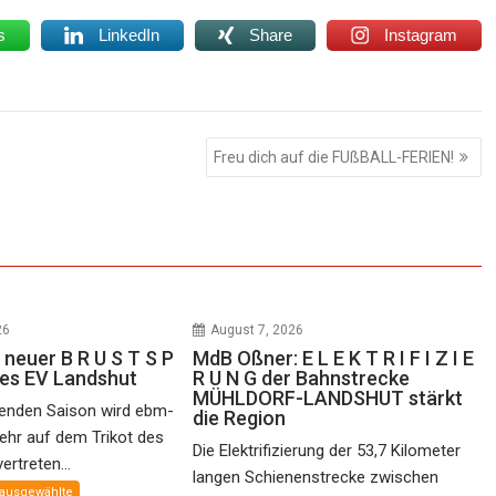
s
LinkedIn
Share
Instagram
Freu dich auf die FUßBALL-FERIEN!
26
August 7, 2026
 neuer B R U S T S P
MdB Oßner: E L E K T R I F I Z I E
des EV Landshut
R U N G der Bahnstrecke
MÜHLDORF-LANDSHUT stärkt
nden Saison wird ebm-
die Region
ehr auf dem Trikot des
Die Elektrifizierung der 53,7 Kilometer
rtreten...
langen Schienenstrecke zwischen
ausgewählte