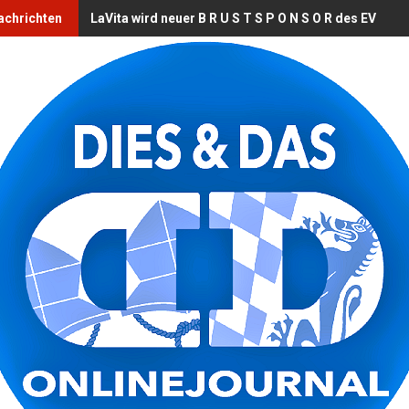
achrichten
LaVita wird neuer B R U S T S P O N S O R des EV Lan