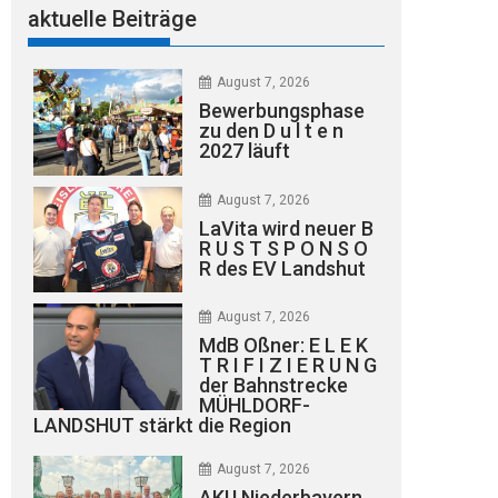
aktuelle Beiträge
August 7, 2026
Bewerbungsphase
zu den D u l t e n
2027 läuft
August 7, 2026
LaVita wird neuer B
R U S T S P O N S O
R des EV Landshut
August 7, 2026
MdB Oßner: E L E K
T R I F I Z I E R U N G
der Bahnstrecke
MÜHLDORF-
LANDSHUT stärkt die Region
August 7, 2026
AKU Niederbayern