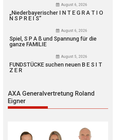
August 6, 2026
„Niederbayerischer I N T E G R A T I O
N S P R E I S“
August 6, 2026
Spiel, S P A ß und Spannung für die
ganze FAMILIE
August 5, 2026
FUNDSTÜCKE suchen neuen B E S I T
Z E R
AXA Generalvertretung Roland
Eigner