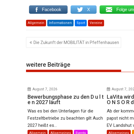
Facebook
X
Folge un
Allgemein
Informationen
Sport
Vereine
Beitragsnavigation
Die Zukunft der MOBILITÄT in Pfeffenhausen
weitere Beiträge
August 7, 2026
August 7, 20
Bewerbungsphase zu den D u l t
LaVita wird
e n 2027 läuft
O N S O R 
Was es bei den Unterlagen für die
Ab der komme
Festzeltbetriebe zu beachten gilt Auch
papst nicht m
2027 heißt es...
EV Landshut ve
Allgemein
Allgemeines
Events
Allgemeines