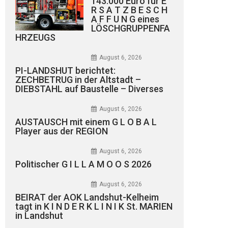
143.000 Euro für E
R S A T Z B E S C H
A F F U N G eines
LÖSCHGRUPPENFA
HRZEUGS
August 6, 2026
PI-LANDSHUT berichtet:
ZECHBETRUG in der Altstadt –
DIEBSTAHL auf Baustelle – Diverses
August 6, 2026
AUSTAUSCH mit einem G L O B A L
Player aus der REGION
August 6, 2026
Politischer G I L L A M O O S 2026
August 6, 2026
BEIRAT der AOK Landshut-Kelheim
tagt in K I N D E R K L I N I K St. MARIEN
in Landshut