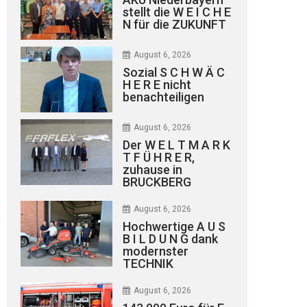
stellt die W E I C H E
N für die ZUKUNFT
August 6, 2026
Sozial S C H W Ä C
H E R E nicht
benachteiligen
August 6, 2026
Der W E L T M A R K
T F Ü H R E R,
zuhause in
BRUCKBERG
August 6, 2026
Hochwertige A U S
B I L D U N G dank
modernster
TECHNIK
August 6, 2026